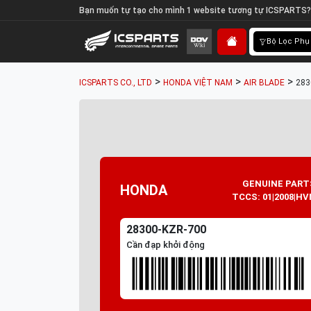
Bạn muốn tự tạo cho mình 1 website tương tự ICSPARTS?
Bộ Lọc Phụ
>
>
>
ICSPARTS CO., LTD
HONDA VIỆT NAM
AIR BLADE
283
GENUINE PART
HONDA
TCCS: 01|2008|HV
28300-KZR-700
Cần đạp khởi động