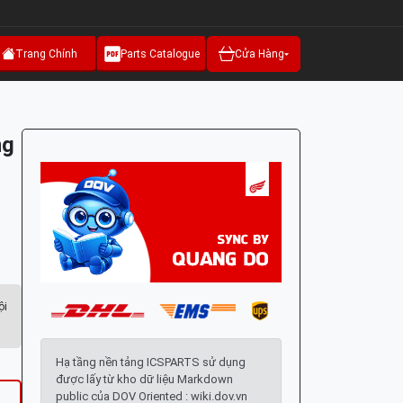
Trang Chính
Parts Catalogue
Cửa Hàng
ng
ội
Hạ tầng nền tảng ICSPARTS sử dụng
được lấy từ kho dữ liệu Markdown
public của DOV Oriented : wiki.dov.vn