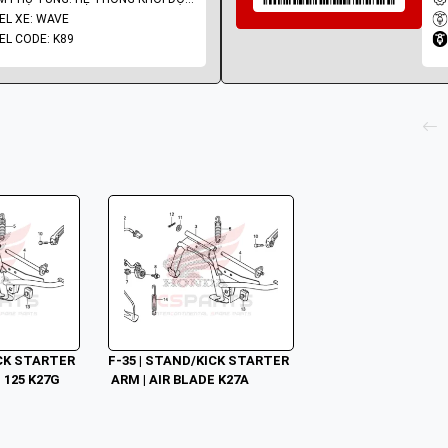
L XE: WAVE
L CODE: K89
ICK STARTER
F-35 | STAND/KICK STARTER
E 125 K27G
 ARM | AIR BLADE K27A