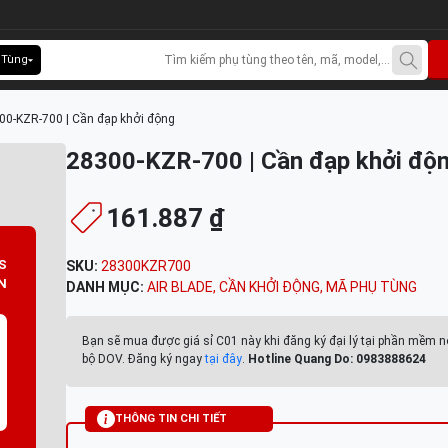
 Tùng
00-KZR-700 | Cần đạp khởi động
28300-KZR-700 | Cần đạp khởi độ
161.887 ₫
S
SKU:
28300KZR700
N
DANH MỤC:
AIR BLADE
,
CẦN KHỞI ĐỘNG
,
MÃ PHỤ TÙNG
Bạn sẽ mua được giá sỉ C01 này khi đăng ký đại lý tại phần mềm n
bộ DOV. Đăng ký ngay
tại đây
.
Hotline Quang Do: 0983888624
THÔNG TIN CHI TIẾT