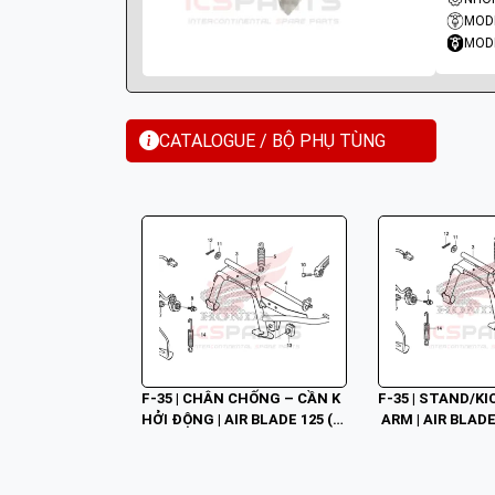
MODE
MODE
CATALOGUE / BỘ PHỤ TÙNG
F-35 | CHÂN CHỐNG – CẦN K
F-35 | STAND/K
HỞI ĐỘNG | AIR BLADE 125 (1
 ARM | AIR BLAD
2/2012-11/2015)