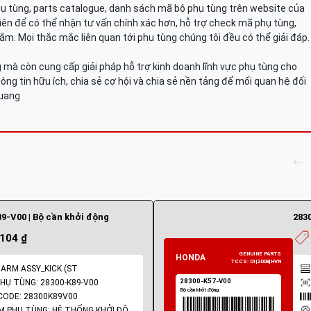
hụ tùng, parts catalogue, danh sách mã bộ phụ tùng trên website của
viên để có thể nhận tư vấn chính xác hơn, hỗ trợ check mã phụ tùng,
ắm. Mọi thắc mắc liên quan tới phụ tùng chúng tôi đều có thể giải đáp.
mà còn cung cấp giải pháp hỗ trợ kinh doanh lĩnh vực phụ tùng cho
ông tin hữu ích, chia sẻ cơ hội và chia sẻ nền tảng để mối quan hệ đối
Quang
9-V00 | Bộ cần khởi động
283
.104 ₫
 ARM ASSY_KICK (ST
HỤ TÙNG: 28300-K89-V00
ODE: 28300K89V00
NHÓM PHỤ TÙNG: HỆ THỐNG KHỞI ĐỘNG - ĐỀ