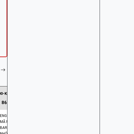
00-K57-V00 | Bộ cần khởi động
86.644 ₫
ENG: ARM ASSY. | KICK STARTER
MÃ PHỤ TÙNG: 28300-K57-V00
BARCODE: 28300K57V00
NHÓM PHỤ TÙNG: HỆ THỐNG KHỞI ĐỘNG - ĐỀ