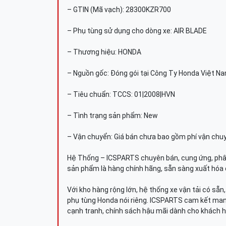
– GTIN (Mã vạch): 28300KZR700
– Phụ tùng sử dụng cho dòng xe: AIR BLADE
– Thương hiệu: HONDA
– Nguồn gốc: Đóng gói tại Công Ty Honda Việt N
– Tiêu chuẩn: TCCS: 01|2008|HVN
– Tình trạng sản phẩm: New
– Vận chuyển: Giá bán chưa bao gồm phí vận chu
Hệ Thống – ICSPARTS chuyên bán, cung ứng, phâ
sản phẩm là hàng chính hãng, sẵn sàng xuất hóa 
Với kho hàng rộng lớn, hệ thống xe vận tải có sẵ
phụ tùng Honda nói riêng. ICSPARTS cam kết man
cạnh tranh, chính sách hậu mãi dành cho khách h