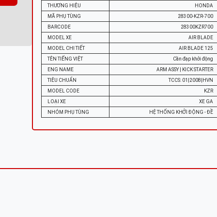
THƯƠNG HIỆU
HONDA
MÃ PHỤ TÙNG
28300-KZR-700
BARCODE
28300KZR700
MODEL XE
AIR BLADE
MODEL CHI TIẾT
AIR BLADE 125
TÊN TIẾNG VIỆT
Cần đạp khởi động
ENG NAME
ARM ASSY | KICK STARTER
TIÊU CHUẨN
TCCS: 01|2008|HVN
MODEL CODE
KZR
LOẠI XE
XE GA
NHÓM PHỤ TÙNG
HỆ THỐNG KHỞI ĐỘNG - ĐỀ