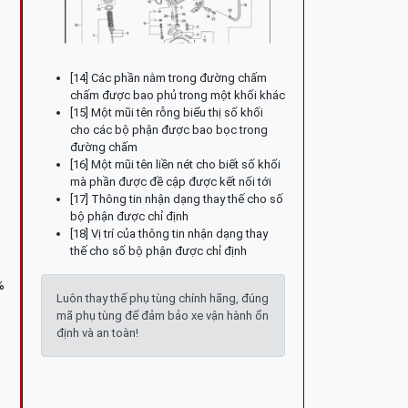
[14] Các phần nằm trong đường chấm
chấm được bao phủ trong một khối khác
[15] Một mũi tên rỗng biểu thị số khối
cho các bộ phận được bao bọc trong
đường chấm
[16] Một mũi tên liền nét cho biết số khối
mà phần được đề cập được kết nối tới
[17] Thông tin nhận dạng thay thế cho số
bộ phận được chỉ định
[18] Vị trí của thông tin nhận dạng thay
thế cho số bộ phận được chỉ định
%
Luôn thay thế phụ tùng chính hãng, đúng
mã phụ tùng để đảm bảo xe vận hành ổn
định và an toàn!