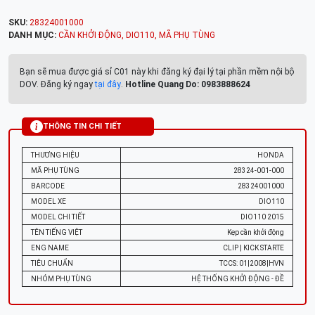
SKU:
28324001000
DANH MỤC:
CẦN KHỞI ĐỘNG
,
DIO110
,
MÃ PHỤ TÙNG
Bạn sẽ mua được giá sỉ C01 này khi đăng ký đại lý tại phần mềm nội bộ
DOV. Đăng ký ngay
tại đây
.
Hotline Quang Do: 0983888624
THÔNG TIN CHI TIẾT
THƯƠNG HIỆU
HONDA
MÃ PHỤ TÙNG
28324-001-000
BARCODE
28324001000
MODEL XE
DIO110
MODEL CHI TIẾT
DIO110 2015
TÊN TIẾNG VIỆT
Kẹp cần khởi động
ENG NAME
CLIP | KICK STARTE
TIÊU CHUẨN
TCCS: 01|2008|HVN
NHÓM PHỤ TÙNG
HỆ THỐNG KHỞI ĐỘNG - ĐỀ