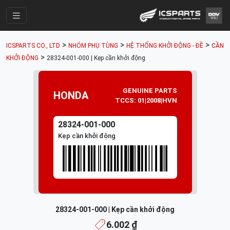
Trang Chính
>
>
>
ICSPARTS CO., LTD
NHÓM PHỤ TÙNG
HỆ THỐNG KHỞI ĐỘNG - ĐỀ
CẦN
Cửa Hàng
>
KHỞI ĐỘNG
28324-001-000 | Kẹp cần khởi động
Parts Catalogue
GENUINE PARTS
HONDA
Mã Phụ Tùng
TCCS: 01|2008|HVN
Nhóm Phụ Tùng
28324-001-000
Tài khoản
Kẹp cần khởi động
28324-001-000 | Kẹp cần khởi động
6.002 ₫