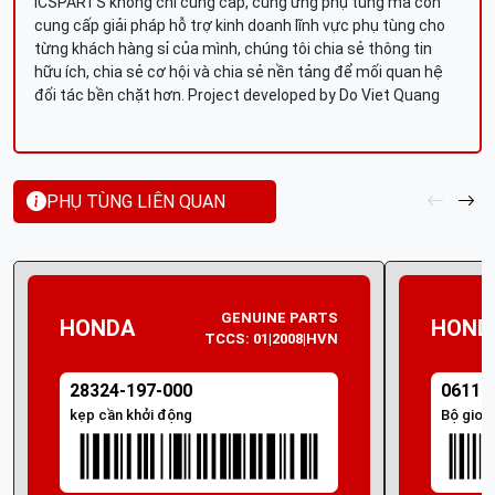
ICSPARTS không chỉ cung cấp, cung ứng phụ tùng mà còn
cung cấp giải pháp hỗ trợ kinh doanh lĩnh vực phụ tùng cho
từng khách hàng sỉ của mình, chúng tôi chia sẻ thông tin
hữu ích, chia sẻ cơ hội và chia sẻ nền tảng để mối quan hệ
đối tác bền chặt hơn. Project developed by Do Viet Quang
PHỤ TÙNG LIÊN QUAN
GENUINE PARTS
HONDA
HOND
TCCS: 01|2008|HVN
28324-197-000
06111
kẹp cần khởi động
Bộ gioă