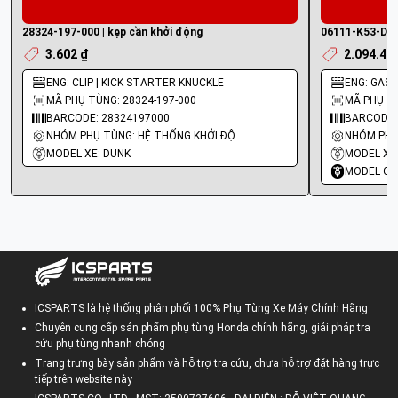
28324-197-000 | kẹp cần khởi động
06111-K53-D00 
3.602 ₫
2.094.40
ENG: CLIP | KICK STARTER KNUCKLE
ENG: GASK
MÃ PHỤ TÙNG: 28324-197-000
MÃ PHỤ TÙ
BARCODE: 28324197000
BARCODE:
NHÓM PHỤ TÙNG: HỆ THỐNG KHỞI ĐỘNG - ĐỀ
MODEL XE: DUNK
MODEL XE:
MODEL CO
ICSPARTS là hệ thống phân phối 100% Phụ Tùng Xe Máy Chính Hãng
Chuyên cung cấp sản phẩm phụ tùng Honda chính hãng, giải pháp tra
cứu phụ tùng nhanh chóng
Trang trưng bày sản phẩm và hỗ trợ tra cứu, chưa hỗ trợ đặt hàng trực
tiếp trên website này