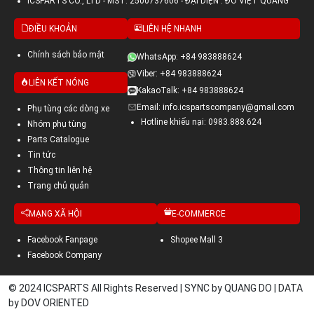
ICSPARTS CO., LTD - MST: 2500737606 - ĐẠI DIỆN : ĐỖ VIỆT QUANG
ĐIỀU KHOẢN
LIÊN HỆ NHANH
Chính sách bảo mật
WhatsApp: +84 983888624
Viber: +84 983888624
LIÊN KẾT NÓNG
KakaoTalk: +84 983888624
Email: info.icspartscompany@gmail.com
Phụ tùng các dòng xe
Hotline khiếu nại: 0983.888.624
Nhóm phụ tùng
Parts Catalogue
Tin tức
Thông tin liên hệ
Trang chủ quản
MẠNG XÃ HỘI
E-COMMERCE
Facebook Fanpage
Shopee Mall 3
Facebook Company
© 2024 ICSPARTS All Rights Reserved | SYNC by QUANG DO | DATA
by DOV ORIENTED