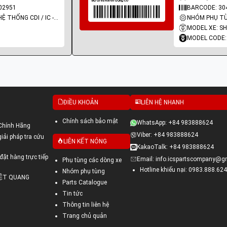
02951
BARCODE: 30
NHÓM PHỤ TÙNG: HỆ THỐNG CDI / IC - MOBIN SƯỜN
MODEL XE: SH
MODEL CODE:
ĐIỀU KHOẢN
LIÊN HỆ NHANH
Chính sách bảo mật
WhatsApp: +84 983888624
Chính Hãng
Viber: +84 983888624
ải pháp tra cứu
LIÊN KẾT NÓNG
KakaoTalk: +84 983888624
đặt hàng trực tiếp
Email: info.icspartscompany@g
Phụ tùng các dòng xe
Hotline khiếu nại: 0983.888.624
Nhóm phụ tùng
VIỆT QUANG
Parts Catalogue
Tin tức
Thông tin liên hệ
Trang chủ quản