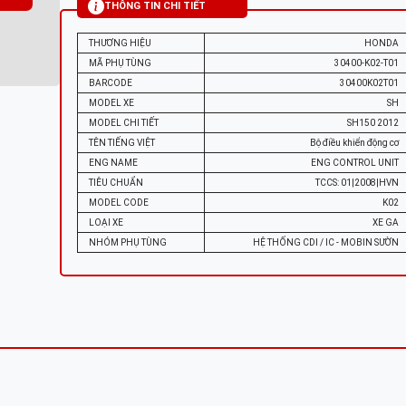
THÔNG TIN CHI TIẾT
THƯƠNG HIỆU
HONDA
MÃ PHỤ TÙNG
30400-K02-T01
BARCODE
30400K02T01
MODEL XE
SH
MODEL CHI TIẾT
SH150 2012
TÊN TIẾNG VIỆT
Bộ điều khiển động cơ
ENG NAME
ENG CONTROL UNIT
TIÊU CHUẨN
TCCS: 01|2008|HVN
MODEL CODE
K02
LOẠI XE
XE GA
NHÓM PHỤ TÙNG
HỆ THỐNG CDI / IC - MOBIN SƯỜN