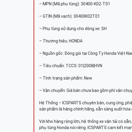
– MPN (Mã phụ tùng): 30400-K02-T01
– GTIN (Mã vạch): 30400K02T01
– Phụ tùng sử dụng cho dòng xe: SH
– Thương hiệu: HONDA
– Nguồn gốc: Đóng gói tại Công Ty Honda Việt N
– Tiêu chuẩn: TCCS: 01|2008|HVN
– Tình trạng sản phẩm: New
– Vận chuyển: Giá bán chưa bao gồm phí vận chu
Hệ Thống – ICSPARTS chuyên bán, cung ứng, phâ
sản phẩm là hàng chính hãng, sẵn sàng xuất hóa 
Với kho hàng rộng lớn, hệ thống xe vận tải có sẵ
phụ tùng Honda nói riêng. ICSPARTS cam kết man