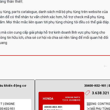
àng thân thiết.
hụ tùng, parts catalogue, danh sách mã bộ phụ tùng trên website của
viên để có thể nhận tư vấn chính xác hơn, hỗ trợ check mã phụ tùng,
ắm. Mọi thắc mắc liên quan tới phụ tùng chúng tôi đều có thể giải đáp.
mà còn cung cấp giải pháp hỗ trợ kinh doanh lĩnh vực phụ tùng cho
ông tin hữu ích, chia sẻ cơ hội và chia sẻ nền tảng để mối quan hệ đối
Quang
iều khiển động cơ
30400-K02-901 | 
3.638.321
T | ENGINE
ENG: CONTROL
00-K02-951
MÃ PHỤ TÙNG: