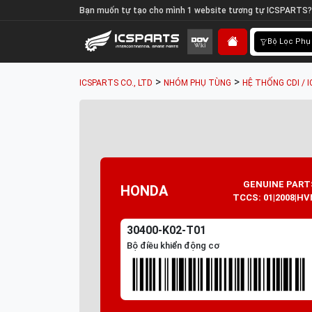
Bạn muốn tự tạo cho mình 1 website tương tự ICSPARTS?
Bộ Lọc Phụ
>
>
ICSPARTS CO., LTD
NHÓM PHỤ TÙNG
HỆ THỐNG CDI / I
GENUINE PART
HONDA
TCCS: 01|2008|HV
30400-K02-T01
Bộ điều khiển động cơ