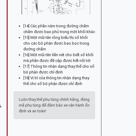
[14] Các phần nằm trong đường chấm
chấm được bao phủ trong một khối khác
[15] Một mũi tên rỗng biểu thị số khối
cho các bộ phận được bao bọc trong
đường chấm
[16] Một mũi tên liền nét cho biết số khối
mà phần được đề cập được kết nối tới
[17] Thông tin nhận dạng thay thế cho số
bộ phận được chỉ định
[18] Vị trí của thông tin nhận dạng thay
thế cho số bộ phận được chỉ định
Luôn thay thế phụ tùng chính hãng, đúng
mã phụ tùng để đảm bảo xe vận hành ổn
%
định và an toàn!