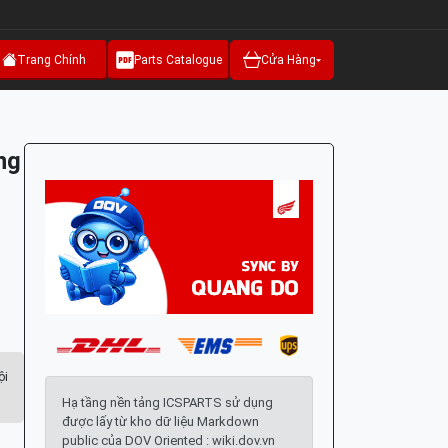
Trang Chính
Parts Catalogue
Cửa Hàng
ng
ội
Hạ tầng nền tảng ICSPARTS sử dụng
được lấy từ kho dữ liệu Markdown
public của DOV Oriented : wiki.dov.vn