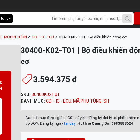
 Tùng
>
>
C - MOBIN SƯỜN
CDI - IC - ECU
30400-K02-T01 | Bộ điều khiển động cơ
30400-K02-T01 | Bộ điều khiển độ
cơ
3.594.375 ₫
S
N
SKU:
30400K02T01
DANH MỤC:
CDI - IC - ECU
,
MÃ PHỤ TÙNG
,
SH
Bạn sẽ mua được giá sỉ C01 này khi đăng ký đại lý tại phần mềm n
bộ DOV. Đăng ký ngay
tại đây
.
Hotline Quang Do: 0983888624