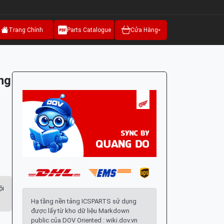
Trang Chính
Parts Catalogue
Cửa Hàng
ng
ội
Hạ tầng nền tảng ICSPARTS sử dụng
được lấy từ kho dữ liệu Markdown
public của DOV Oriented : wiki.dov.vn