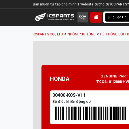
Bạn muốn tự tạo cho mình 1 website tương tự ICSPARTS?
Bộ Lọc Phụ
>
>
ICSPARTS CO., LTD
NHÓM PHỤ TÙNG
HỆ THỐNG CDI / I
GENUINE PART
HONDA
TCCS: 01|2008|HV
30400-K0S-V11
Bộ điều khiển động cơ