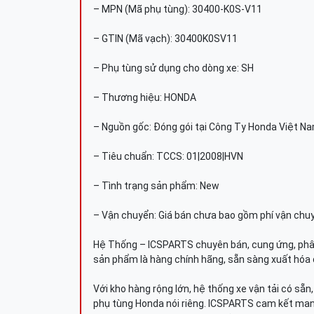
– MPN (Mã phụ tùng): 30400-K0S-V11
– GTIN (Mã vạch): 30400K0SV11
– Phụ tùng sử dụng cho dòng xe: SH
– Thương hiệu: HONDA
– Nguồn gốc: Đóng gói tại Công Ty Honda Việt N
– Tiêu chuẩn: TCCS: 01|2008|HVN
– Tình trạng sản phẩm: New
– Vận chuyển: Giá bán chưa bao gồm phí vận chu
Hệ Thống – ICSPARTS chuyên bán, cung ứng, phâ
sản phẩm là hàng chính hãng, sẵn sàng xuất hóa 
Với kho hàng rộng lớn, hệ thống xe vận tải có sẵ
phụ tùng Honda nói riêng. ICSPARTS cam kết man