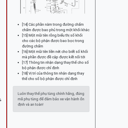
[14] Các phần nằm trong đường chấm
chấm được bao phủ trong một khối khác
[15] Một mũi tên rỗng biểu thị số khối
cho các bộ phận được bao bọc trong
đường chấm
[16] Một mũi tên liền nét cho biết số khối
mà phần được đề cập được kết nối tới
[17] Thông tin nhận dạng thay thế cho số
bộ phận được chỉ định
[18] Vị trí của thông tin nhận dạng thay
thế cho số bộ phận được chỉ định
Luôn thay thế phụ tùng chính hãng, đúng
mã phụ tùng để đảm bảo xe vận hành ổn
%
định và an toàn!