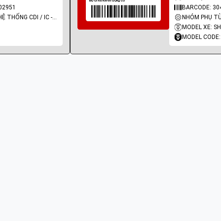
02951
BARCODE: 30
NHÓM PHỤ TÙNG: HỆ THỐNG CDI / IC - MOBIN SƯỜN
MODEL XE: SH
MODEL CODE: