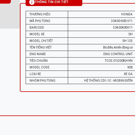
THÔNG TIN CHI TIẾT
THƯƠNG HIỆU
HONDA
MÃ PHỤ TÙNG
30400-K0S-V11
BARCODE
30400K0SV11
MODEL XE
SH
MODEL CHI TIẾT
SH 125
TÊN TIẾNG VIỆT
Bộ điều khiển động cơ
ENG NAME
ENG CONTROL UNIT
TIÊU CHUẨN
TCCS: 01|2008|HVN
MODEL CODE
K0S
LOẠI XE
XE GA
NHÓM PHỤ TÙNG
HỆ THỐNG CDI / IC - MOBIN SƯỜN