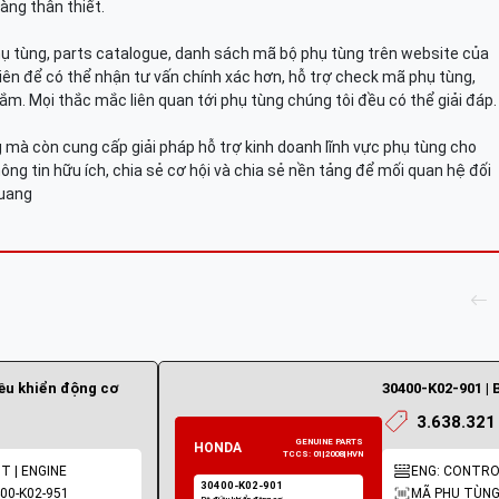
àng thân thiết.
hụ tùng, parts catalogue, danh sách mã bộ phụ tùng trên website của
viên để có thể nhận tư vấn chính xác hơn, hỗ trợ check mã phụ tùng,
ắm. Mọi thắc mắc liên quan tới phụ tùng chúng tôi đều có thể giải đáp.
mà còn cung cấp giải pháp hỗ trợ kinh doanh lĩnh vực phụ tùng cho
ông tin hữu ích, chia sẻ cơ hội và chia sẻ nền tảng để mối quan hệ đối
Quang
iều khiển động cơ
30400-K02-901 | 
3.638.321
T | ENGINE
ENG: CONTROL
00-K02-951
MÃ PHỤ TÙNG: