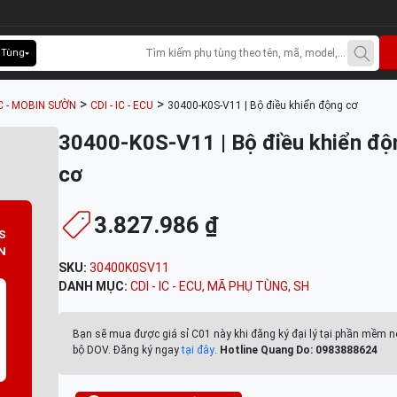
 Tùng
>
>
C - MOBIN SƯỜN
CDI - IC - ECU
30400-K0S-V11 | Bộ điều khiển động cơ
30400-K0S-V11 | Bộ điều khiển độ
cơ
3.827.986 ₫
S
N
SKU:
30400K0SV11
DANH MỤC:
CDI - IC - ECU
,
MÃ PHỤ TÙNG
,
SH
Bạn sẽ mua được giá sỉ C01 này khi đăng ký đại lý tại phần mềm n
bộ DOV. Đăng ký ngay
tại đây
.
Hotline Quang Do: 0983888624