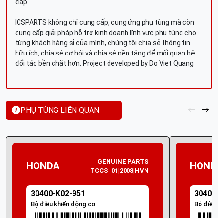
đáp.
ICSPARTS không chỉ cung cấp, cung ứng phụ tùng mà còn
cung cấp giải pháp hỗ trợ kinh doanh lĩnh vực phụ tùng cho
từng khách hàng sỉ của mình, chúng tôi chia sẻ thông tin
hữu ích, chia sẻ cơ hội và chia sẻ nền tảng để mối quan hệ
đối tác bền chặt hơn. Project developed by Do Viet Quang
PHỤ TÙNG LIÊN QUAN
GENUINE PARTS
HONDA
HOND
TCCS: 01|2008|HVN
30400-K02-951
30400
Bộ điều khiển động cơ
Bộ điều