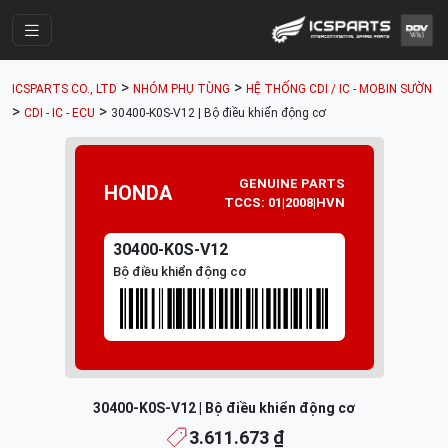
Trang Chính
>
>
ICSPARTS CO., LTD
NHÓM PHỤ TÙNG
HỆ THỐNG CDI / IC - MOBIN SƯỜN
Cửa Hàng
>
>
CDI - IC - ECU
30400-K0S-V12 | Bộ điều khiển động cơ
Parts Catalogue
Mã Phụ Tùng
GENUINE PARTS
HONDA
TCCS: 01|2008|HVN
Nhóm Phụ Tùng
30400-K0S-V12
Tài khoản
Bộ điều khiển động cơ
30400-K0S-V12 | Bộ điều khiển động cơ
3.611.673 ₫