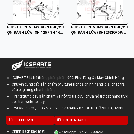
F-41-10 | CỤM DÂY ĐIỆN PHỤ/CU
F-41-10 | CỤM DÂY ĐIỆN PHỤ/CU
ỘN ĐÁNH LỬA | SH 125 / SH 160
ỘN ĐÁNH LỬA (SH125DP,ADP/S
 (2023)
H160DP,ADP) | SH 125 - SH 160
ICSPARTS là hệ thống phân phối 100% Phụ Tùng Xe Máy Chính Hãng
Chuyên cung cấp sản phẩm phụ tùng Honda chính hãng, giải pháp tra
cứu phụ tùng nhanh chóng
Trang trưng bày sản phẩm và hỗ trợ tra cứu, chưa hỗ trợ đặt hàng trực
tiếp trên website này
ICSPARTS CO., LTD - MST: 2500737606 - ĐẠI DIỆN : ĐỖ VIỆT QUANG
ĐIỀU KHOẢN
LIÊN HỆ NHANH
Chính sách bảo mật
WhatsApp: +84 983888624