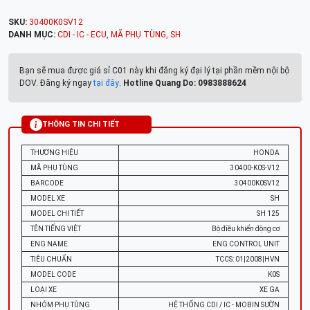
SKU:
30400K0SV12
DANH MỤC:
CDI - IC - ECU
,
MÃ PHỤ TÙNG
,
SH
Bạn sẽ mua được giá sỉ C01 này khi đăng ký đại lý tại phần mềm nội bộ
DOV. Đăng ký ngay
tại đây
.
Hotline Quang Do: 0983888624
THÔNG TIN CHI TIẾT
THƯƠNG HIỆU
HONDA
MÃ PHỤ TÙNG
30400-K0S-V12
BARCODE
30400K0SV12
MODEL XE
SH
MODEL CHI TIẾT
SH 125
TÊN TIẾNG VIỆT
Bộ điều khiển động cơ
ENG NAME
ENG CONTROL UNIT
TIÊU CHUẨN
TCCS: 01|2008|HVN
MODEL CODE
K0S
LOẠI XE
XE GA
NHÓM PHỤ TÙNG
HỆ THỐNG CDI / IC - MOBIN SƯỜN