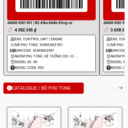
30400-K02-951 | Bộ điều khiển động cơ
30400-K02-901 
4.382.345 ₫
3.638.32
ENG: CONTROL UNIT | ENGINE
ENG: CONT
MÃ PHỤ TÙNG: 30400-K02-951
MÃ PHỤ TÙ
BARCODE: 30400K02951
BARCODE:
NHÓM PHỤ TÙNG: HỆ THỐNG CDI / IC - MOBIN SƯỜN
MODEL XE: SH
MODEL XE:
MODEL CODE: K02
MODEL CO
CATALOGUE / BỘ PHỤ TÙNG