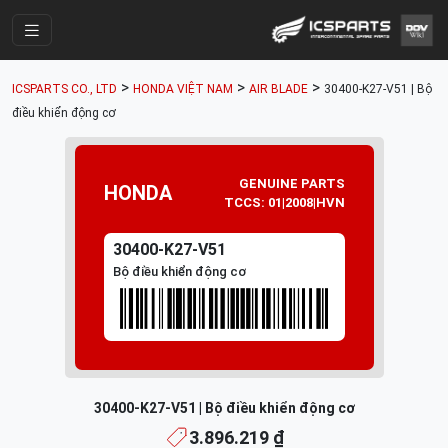
Trang Chính
>
>
>
ICSPARTS CO., LTD
HONDA VIỆT NAM
AIR BLADE
30400-K27-V51 | Bộ
Cửa Hàng
điều khiển động cơ
Parts Catalogue
Mã Phụ Tùng
GENUINE PARTS
HONDA
TCCS: 01|2008|HVN
Nhóm Phụ Tùng
30400-K27-V51
Tài khoản
Bộ điều khiển động cơ
30400-K27-V51 | Bộ điều khiển động cơ
3.896.219 ₫