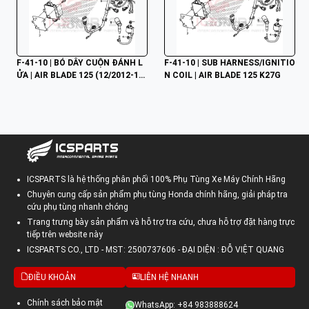
F-41-10 | BÓ DÂY CUỘN ĐÁNH L
F-41-10 | SUB HARNESS/IGNITIO
ỬA | AIR BLADE 125 (12/2012-11/
N COIL | AIR BLADE 125 K27G
2015)
ICSPARTS là hệ thống phân phối 100% Phụ Tùng Xe Máy Chính Hãng
Chuyên cung cấp sản phẩm phụ tùng Honda chính hãng, giải pháp tra
cứu phụ tùng nhanh chóng
Trang trưng bày sản phẩm và hỗ trợ tra cứu, chưa hỗ trợ đặt hàng trực
tiếp trên website này
ICSPARTS CO., LTD - MST: 2500737606 - ĐẠI DIỆN : ĐỖ VIỆT QUANG
ĐIỀU KHOẢN
LIÊN HỆ NHANH
Chính sách bảo mật
WhatsApp: +84 983888624