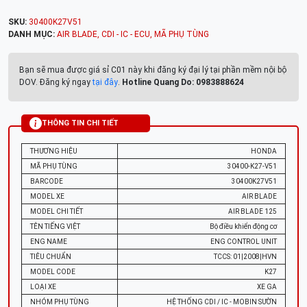
SKU:
30400K27V51
DANH MỤC:
AIR BLADE
,
CDI - IC - ECU
,
MÃ PHỤ TÙNG
Bạn sẽ mua được giá sỉ C01 này khi đăng ký đại lý tại phần mềm nội bộ
DOV. Đăng ký ngay
tại đây
.
Hotline Quang Do: 0983888624
THÔNG TIN CHI TIẾT
THƯƠNG HIỆU
HONDA
MÃ PHỤ TÙNG
30400-K27-V51
BARCODE
30400K27V51
MODEL XE
AIR BLADE
MODEL CHI TIẾT
AIR BLADE 125
TÊN TIẾNG VIỆT
Bộ điều khiển động cơ
ENG NAME
ENG CONTROL UNIT
TIÊU CHUẨN
TCCS: 01|2008|HVN
MODEL CODE
K27
LOẠI XE
XE GA
NHÓM PHỤ TÙNG
HỆ THỐNG CDI / IC - MOBIN SƯỜN