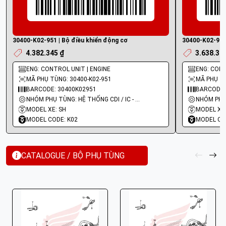
30400-K02-951 | Bộ điều khiển động cơ
30400-K02-901 
4.382.345 ₫
3.638.32
ENG: CONTROL UNIT | ENGINE
ENG: CONT
MÃ PHỤ TÙNG: 30400-K02-951
MÃ PHỤ TÙ
BARCODE: 30400K02951
BARCODE:
NHÓM PHỤ TÙNG: HỆ THỐNG CDI / IC - MOBIN SƯỜN
MODEL XE: SH
MODEL XE:
MODEL CODE: K02
MODEL CO
CATALOGUE / BỘ PHỤ TÙNG