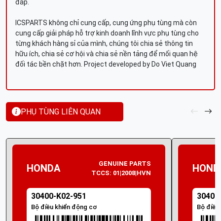
đáp.
ICSPARTS không chỉ cung cấp, cung ứng phụ tùng mà còn
cung cấp giải pháp hỗ trợ kinh doanh lĩnh vực phụ tùng cho
từng khách hàng sỉ của mình, chúng tôi chia sẻ thông tin
hữu ích, chia sẻ cơ hội và chia sẻ nền tảng để mối quan hệ
đối tác bền chặt hơn. Project developed by Do Viet Quang
PHỤ TÙNG LIÊN QUAN
GENUINE PARTS
HONDA
HOND
TCCS: 01|2008|HVN
30400-K02-951
30400
Bộ điều khiển động cơ
Bộ điều