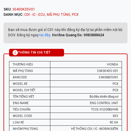
SKU:
30400K35V01
DANH MỤC:
CDI - IC - ECU
,
MÃ PHỤ TÙNG
,
PCX
Bạn sẽ mua được giá sỉ C01 này khi đăng ký đại lý tại phần mềm nội bộ
DOV. Đăng ký ngay
tại đây
.
Hotline Quang Do: 0983888624
THÔNG TIN CHI TIẾT
THƯƠNG HIỆU
HONDA
MÃ PHỤ TÙNG
30400-K35-V01
BARCODE
30400K35V01
MODEL XE
PCX
MODEL CHI TIẾT
PCX
TÊN TIẾNG VIỆT
Bộ điều khiển động cơ
ENG NAME
ENG CONTROL UNIT
TIÊU CHUẨN
TCCS: 01|2008|HVN
MODEL CODE
K35
LOẠI XE
XE GA
NHÓM PHỤ TÙNG
HỆ THỐNG CDI / IC - MOBIN SƯỜN