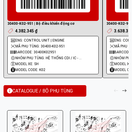
30400-K02-951 | Bộ điều khiển động cơ
30400-K02-901 
4.382.345 ₫
3.638.32
ENG: CONTROL UNIT | ENGINE
ENG: CONT
MÃ PHỤ TÙNG: 30400-K02-951
MÃ PHỤ TÙ
BARCODE: 30400K02951
BARCODE:
NHÓM PHỤ TÙNG: HỆ THỐNG CDI / IC - MOBIN SƯỜN
MODEL XE: SH
MODEL XE:
MODEL CODE: K02
MODEL CO
CATALOGUE / BỘ PHỤ TÙNG