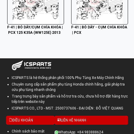
F-41 | BÓ DÂY/CỤM CHÌA KHÓA |
F-41 | BÓ DÂY - CỤM CHÌA KHÓA
 PCX 125 K35A (WW125E) 2013
 | PCX
ICSPARTS là hệ thống phân phối 100% Phụ Tùng Xe Máy Chính Hãng
Chuyên cung cấp sản phẩm phụ tùng Honda chính hãng, giải pháp tra
cứu phụ tùng nhanh chóng
Trang trưng bày sản phẩm và hỗ trợ tra cứu, chưa hỗ trợ đặt hàng trực
tiếp trên website này
ICSPARTS CO., LTD - MST: 2500737606 - ĐẠI DIỆN : ĐỖ VIỆT QUANG
ĐIỀU KHOẢN
LIÊN HỆ NHANH
Chính sách bảo mật
WhatsApp: +84 983888624