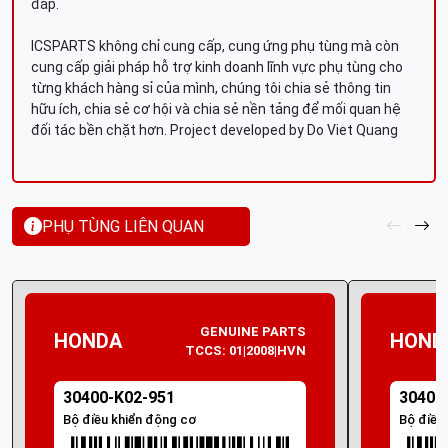
đáp.
ICSPARTS không chỉ cung cấp, cung ứng phụ tùng mà còn
cung cấp giải pháp hỗ trợ kinh doanh lĩnh vực phụ tùng cho
từng khách hàng sỉ của mình, chúng tôi chia sẻ thông tin
hữu ích, chia sẻ cơ hội và chia sẻ nền tảng để mối quan hệ
đối tác bền chặt hơn. Project developed by Do Viet Quang
PHỤ TÙNG LIÊN QUAN
GENUINE PARTS
HONDA
HOND
TCCS: 01|2008|HVN
30400-K02-951
30400
Bộ điều khiển động cơ
Bộ điều