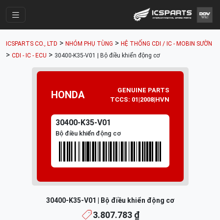
Trang Chính
>
>
ICSPARTS CO., LTD
NHÓM PHỤ TÙNG
HỆ THỐNG CDI / IC - MOBIN SƯỜN
Cửa Hàng
>
>
CDI - IC - ECU
30400-K35-V01 | Bộ điều khiển động cơ
Parts Catalogue
Mã Phụ Tùng
GENUINE PARTS
HONDA
TCCS: 01|2008|HVN
Nhóm Phụ Tùng
30400-K35-V01
Tài khoản
Bộ điều khiển động cơ
30400-K35-V01 | Bộ điều khiển động cơ
3.807.783 ₫