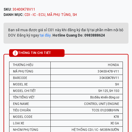
SKU:
30400K78V11
DANH MỤC:
CDI - IC - ECU
,
MÃ PHỤ TÙNG
,
SH
Bạn sẽ mua được giá sỉ C01 này khi đăng ký đại lý tại phần mềm nội bộ
DOV. Đăng ký ngay
tại đây
.
Hotline Quang Do: 0983888624
THÔNG TIN CHI TIẾT
THƯƠNG HIỆU
HONDA
MÃ PHỤ TÙNG
30400-K78-V11
BARCODE
30400K78V11
MODEL XE
SH
MODEL CHI TIẾT
SH 125, SH 150
TÊN TIẾNG VIỆT
Bộ điều khiển động cơ
ENG NAME
CONTROL UNIT | ENGINE
TIÊU CHUẨN
TCCS: 01|2008|HVN
MODEL CODE
K78
LOẠI XE
XE GA
NHÓM PHỤ TÙNG
HỆ THỐNG CDI / IC - MOBIN SƯỜN