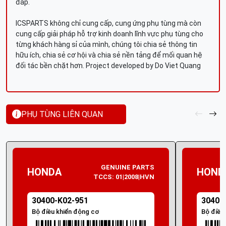
đáp.
ICSPARTS không chỉ cung cấp, cung ứng phụ tùng mà còn
cung cấp giải pháp hỗ trợ kinh doanh lĩnh vực phụ tùng cho
từng khách hàng sỉ của mình, chúng tôi chia sẻ thông tin
hữu ích, chia sẻ cơ hội và chia sẻ nền tảng để mối quan hệ
đối tác bền chặt hơn. Project developed by Do Viet Quang
PHỤ TÙNG LIÊN QUAN
GENUINE PARTS
HONDA
HOND
TCCS: 01|2008|HVN
30400-K02-951
30400
Bộ điều khiển động cơ
Bộ điều