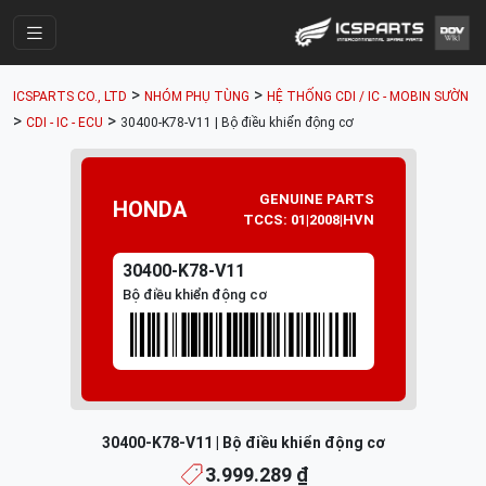
Trang Chính
>
>
ICSPARTS CO., LTD
NHÓM PHỤ TÙNG
HỆ THỐNG CDI / IC - MOBIN SƯỜN
Cửa Hàng
>
>
CDI - IC - ECU
30400-K78-V11 | Bộ điều khiển động cơ
Parts Catalogue
Mã Phụ Tùng
GENUINE PARTS
HONDA
TCCS: 01|2008|HVN
Nhóm Phụ Tùng
30400-K78-V11
Tài khoản
Bộ điều khiển động cơ
30400-K78-V11 | Bộ điều khiển động cơ
3.999.289 ₫