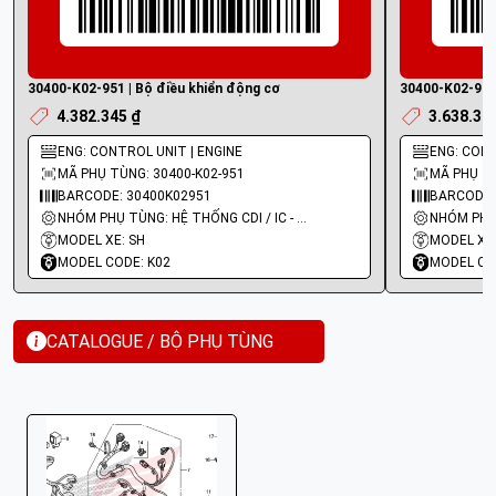
30400-K02-951 | Bộ điều khiển động cơ
30400-K02-901 
4.382.345 ₫
3.638.32
ENG: CONTROL UNIT | ENGINE
ENG: CONT
MÃ PHỤ TÙNG: 30400-K02-951
MÃ PHỤ TÙ
BARCODE: 30400K02951
BARCODE:
NHÓM PHỤ TÙNG: HỆ THỐNG CDI / IC - MOBIN SƯỜN
MODEL XE: SH
MODEL XE:
MODEL CODE: K02
MODEL CO
CATALOGUE / BỘ PHỤ TÙNG