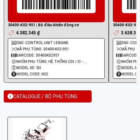
30400-K02-951 | Bộ điều khiển động cơ
30400-K02-901 
4.382.345 ₫
3.638.32
ENG: CONTROL UNIT | ENGINE
ENG: CONT
MÃ PHỤ TÙNG: 30400-K02-951
MÃ PHỤ TÙ
BARCODE: 30400K02951
BARCODE:
NHÓM PHỤ TÙNG: HỆ THỐNG CDI / IC - MOBIN SƯỜN
MODEL XE: SH
MODEL XE:
MODEL CODE: K02
MODEL CO
CATALOGUE / BỘ PHỤ TÙNG