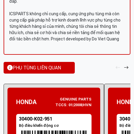
đáp.
ICSPARTS không chỉ cung cấp, cung ứng phụ tùng mà còn
cung cấp giải pháp hỗ trợ kinh doanh lĩnh vực phụ tùng cho
từng khách hàng sỉ của mình, chúng tôi chia sẻ thông tin
hữu ích, chia sẻ cơ hội và chia sẻ nền tảng để mối quan hệ
đối tác bền chặt hơn. Project developed by Do Viet Quang
PHỤ TÙNG LIÊN QUAN
GENUINE PARTS
HONDA
HOND
TCCS: 01|2008|HVN
30400-K02-951
30400
Bộ điều khiển động cơ
Bộ điều