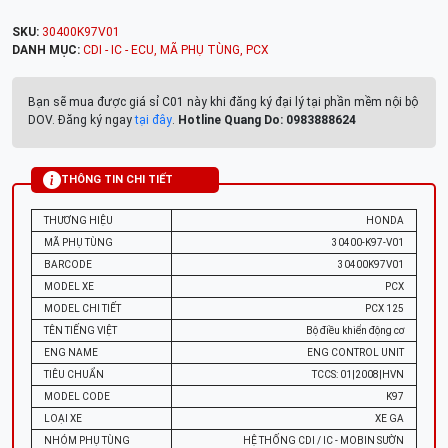
SKU:
30400K97V01
DANH MỤC:
CDI - IC - ECU
,
MÃ PHỤ TÙNG
,
PCX
Bạn sẽ mua được giá sỉ C01 này khi đăng ký đại lý tại phần mềm nội bộ
DOV. Đăng ký ngay
tại đây
.
Hotline Quang Do: 0983888624
THÔNG TIN CHI TIẾT
THƯƠNG HIỆU
HONDA
MÃ PHỤ TÙNG
30400-K97-V01
BARCODE
30400K97V01
MODEL XE
PCX
MODEL CHI TIẾT
PCX 125
TÊN TIẾNG VIỆT
Bộ điều khiển động cơ
ENG NAME
ENG CONTROL UNIT
TIÊU CHUẨN
TCCS: 01|2008|HVN
MODEL CODE
K97
LOẠI XE
XE GA
NHÓM PHỤ TÙNG
HỆ THỐNG CDI / IC - MOBIN SƯỜN