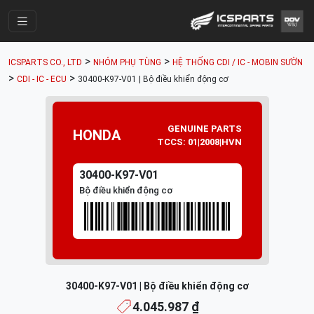
Trang Chính
>
>
ICSPARTS CO., LTD
NHÓM PHỤ TÙNG
HỆ THỐNG CDI / IC - MOBIN SƯỜN
Cửa Hàng
>
>
CDI - IC - ECU
30400-K97-V01 | Bộ điều khiển động cơ
Parts Catalogue
Mã Phụ Tùng
GENUINE PARTS
HONDA
TCCS: 01|2008|HVN
Nhóm Phụ Tùng
30400-K97-V01
Tài khoản
Bộ điều khiển động cơ
30400-K97-V01 | Bộ điều khiển động cơ
4.045.987 ₫