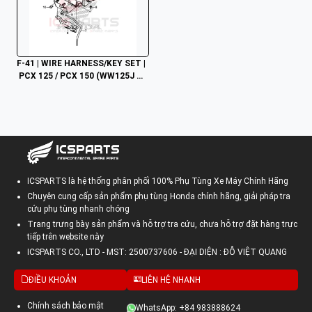
F-41 | WIRE HARNESS/KEY SET |
 PCX 125 / PCX 150 (WW125J W
W150J) (2017-2020)
ICSPARTS là hệ thống phân phối 100% Phụ Tùng Xe Máy Chính Hãng
Chuyên cung cấp sản phẩm phụ tùng Honda chính hãng, giải pháp tra
cứu phụ tùng nhanh chóng
Trang trưng bày sản phẩm và hỗ trợ tra cứu, chưa hỗ trợ đặt hàng trực
tiếp trên website này
ICSPARTS CO., LTD - MST: 2500737606 - ĐẠI DIỆN : ĐỖ VIỆT QUANG
ĐIỀU KHOẢN
LIÊN HỆ NHANH
Chính sách bảo mật
WhatsApp: +84 983888624