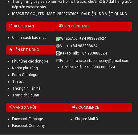
Trang trưng bày sản phẩm và hỗ trợ tra cứu, chưa hỗ trợ đặt hàng trực
tiếp trên website này
ICSPARTS CO., LTD - MST: 2500737606 - ĐẠI DIỆN : ĐỖ VIỆT QUANG
ĐIỀU KHOẢN
LIÊN HỆ NHANH
Chính sách bảo mật
WhatsApp: +84 983888624
Viber: +84 983888624
LIÊN KẾT NÓNG
KakaoTalk: +84 983888624
Email: info.icspartscompany@gmail.com
Phụ tùng các dòng xe
Hotline khiếu nại: 0983.888.624
Nhóm phụ tùng
Parts Catalogue
Tin tức
Thông tin liên hệ
Trang chủ quản
MẠNG XÃ HỘI
E-COMMERCE
Facebook Fanpage
Shopee Mall 3
Facebook Company