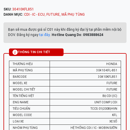
SKU:
30410KFL851
DANH MỤC:
CDI - IC - ECU
,
FUTURE
,
MÃ PHỤ TÙNG
Bạn sẽ mua được giá sỉ C01 này khi đăng ký đại lý tại phần mềm nội bộ
DOV. Đăng ký ngay
tại đây
.
Hotline Quang Do: 0983888624
THÔNG TIN CHI TIẾT
THƯƠNG HIỆU
HONDA
MÃ PHỤ TÙNG
30410-KFL-851
BARCODE
30410KFL851
MODEL XE
FUTURE
MODEL CHI TIẾT
FUTURE
TÊN TIẾNG VIỆT
Bộ CDI (IC)
ENG NAME
UNIT COMP | CDI
TIÊU CHUẨN
TCCS: 01|2008|HVN
MODEL CODE
KFL
LOẠI XE
XE SỐ
NHÓM PHỤ TÙNG
HỆ THỐNG CDI / IC - MOBIN SƯỜN