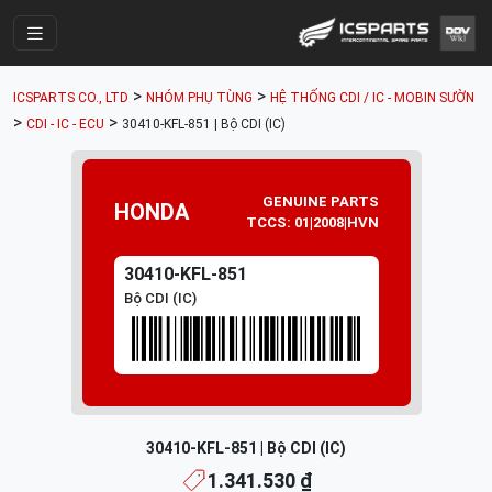
Trang Chính
>
>
ICSPARTS CO., LTD
NHÓM PHỤ TÙNG
HỆ THỐNG CDI / IC - MOBIN SƯỜN
Cửa Hàng
>
>
CDI - IC - ECU
30410-KFL-851 | Bộ CDI (IC)
Parts Catalogue
Mã Phụ Tùng
GENUINE PARTS
HONDA
TCCS: 01|2008|HVN
Nhóm Phụ Tùng
30410-KFL-851
Tài khoản
Bộ CDI (IC)
30410-KFL-851 | Bộ CDI (IC)
1.341.530 ₫