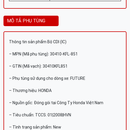
MÔ TẢ PHỤ TÙNG
Thông tin sản phẩm Bộ CDI (IC)
– MPN (Mã phụ tùng): 30410-KFL-851
– GTIN (Mã vạch): 30410KFL851
– Phụ tùng sử dụng cho dòng xe: FUTURE
– Thương hiệu: HONDA
– Nguồn gốc: Đóng gói tại Công Ty Honda Việt Nam
– Tiêu chuẩn: TCCS: 01|2008|HVN
– Tình trạng sản phẩm: New