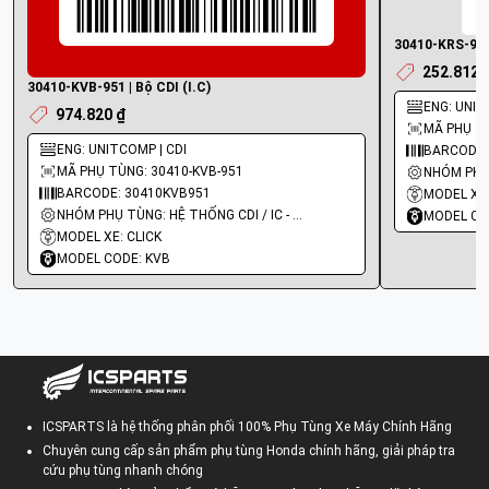
30410-KRS-901 
252.812 
30410-KVB-951 | Bộ CDI (I.C)
ENG: UNIT
974.820 ₫
MÃ PHỤ TÙ
ENG: UNITCOMP | CDI
BARCODE:
MÃ PHỤ TÙNG: 30410-KVB-951
BARCODE: 30410KVB951
MODEL XE
NHÓM PHỤ TÙNG: HỆ THỐNG CDI / IC - MOBIN SƯỜN
MODEL CO
MODEL XE: CLICK
MODEL CODE: KVB
ICSPARTS là hệ thống phân phối 100% Phụ Tùng Xe Máy Chính Hãng
Chuyên cung cấp sản phẩm phụ tùng Honda chính hãng, giải pháp tra
cứu phụ tùng nhanh chóng