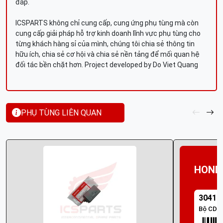
đáp.
ICSPARTS không chỉ cung cấp, cung ứng phụ tùng mà còn
cung cấp giải pháp hỗ trợ kinh doanh lĩnh vực phụ tùng cho
từng khách hàng sỉ của mình, chúng tôi chia sẻ thông tin
hữu ích, chia sẻ cơ hội và chia sẻ nền tảng để mối quan hệ
đối tác bền chặt hơn. Project developed by Do Viet Quang
PHỤ TÙNG LIÊN QUAN
HOND
30410
Bộ CDI (