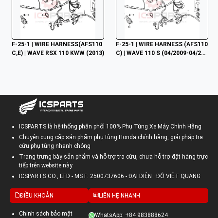
F-25-1 | WIRE HARNESS(AFS110
F-25-1 | WIRE HARNESS (AFS110
C,E) | WAVE RSX 110 KWW (2013)
C) | WAVE 110 S (04/2009-04/201
3) / WAVE 110 RS (04/2009-04/20
13) / WAVE 110 RSX (09/2009-03/
2012)
ICSPARTS là hệ thống phân phối 100% Phụ Tùng Xe Máy Chính Hãng
Chuyên cung cấp sản phẩm phụ tùng Honda chính hãng, giải pháp tra
cứu phụ tùng nhanh chóng
Trang trưng bày sản phẩm và hỗ trợ tra cứu, chưa hỗ trợ đặt hàng trực
tiếp trên website này
ICSPARTS CO., LTD - MST: 2500737606 - ĐẠI DIỆN : ĐỖ VIỆT QUANG
ĐIỀU KHOẢN
LIÊN HỆ NHANH
Chính sách bảo mật
WhatsApp: +84 983888624