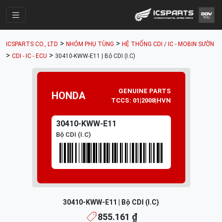
Trang Chính
>
>
ICSPARTS CO., LTD
NHÓM PHỤ TÙNG
HỆ THỐNG CDI / IC - MOBIN SƯỜN
Cửa Hàng
>
>
CDI - IC - ECU
30410-KWW-E11 | Bộ CDI (I.C)
Parts Catalogue
Mã Phụ Tùng
GENUINE PARTS
HONDA
TCCS: 01|2008|HVN
Nhóm Phụ Tùng
30410-KWW-E11
Tài khoản
Bộ CDI (I.C)
30410-KWW-E11 | Bộ CDI (I.C)
855.161 ₫