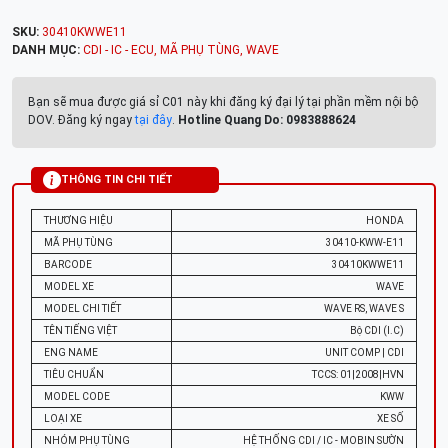
SKU:
30410KWWE11
DANH MỤC:
CDI - IC - ECU
,
MÃ PHỤ TÙNG
,
WAVE
Bạn sẽ mua được giá sỉ C01 này khi đăng ký đại lý tại phần mềm nội bộ
DOV. Đăng ký ngay
tại đây
.
Hotline Quang Do: 0983888624
THÔNG TIN CHI TIẾT
THƯƠNG HIỆU
HONDA
MÃ PHỤ TÙNG
30410-KWW-E11
BARCODE
30410KWWE11
MODEL XE
WAVE
MODEL CHI TIẾT
WAVE RS, WAVE S
TÊN TIẾNG VIỆT
Bộ CDI (I.C)
ENG NAME
UNIT COMP | CDI
TIÊU CHUẨN
TCCS: 01|2008|HVN
MODEL CODE
KWW
LOẠI XE
XE SỐ
NHÓM PHỤ TÙNG
HỆ THỐNG CDI / IC - MOBIN SƯỜN