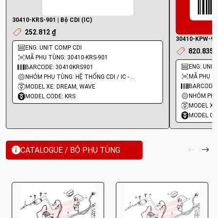
30410-KRS-901 | Bộ CDI (IC)
252.812 ₫
30410-KPW-901 
ENG: UNIT COMP CDI
820.835 
MÃ PHỤ TÙNG: 30410-KRS-901
ENG: UNIT
BARCODE: 30410KRS901
MÃ PHỤ TÙ
NHÓM PHỤ TÙNG: HỆ THỐNG CDI / IC - MOBIN SƯỜN
BARCODE:
MODEL XE: DREAM, WAVE
MODEL CODE: KRS
MODEL XE
MODEL CO
CATALOGUE / BỘ PHỤ TÙNG