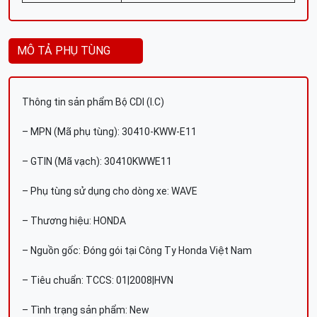
MÔ TẢ PHỤ TÙNG
Thông tin sản phẩm Bộ CDI (I.C)
– MPN (Mã phụ tùng): 30410-KWW-E11
– GTIN (Mã vạch): 30410KWWE11
– Phụ tùng sử dụng cho dòng xe: WAVE
– Thương hiệu: HONDA
– Nguồn gốc: Đóng gói tại Công Ty Honda Việt Nam
– Tiêu chuẩn: TCCS: 01|2008|HVN
– Tình trạng sản phẩm: New