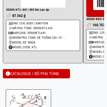
30500-KTL-641 | Mô bin cao áp
87.362 ₫
30500-KRS-920
ENG: COIL ASSY. | IGNITION
160.753 
MÃ PHỤ TÙNG: 30500-KTL-641
ENG: COIL A
BARCODE: 30500KTL641
MÃ PHỤ TÙ
NHÓM PHỤ TÙNG: HỆ THỐNG CDI / IC - MOBIN SƯỜN
BARCODE:
MODEL XE: WAVE
MODEL CODE: KTL
MODEL XE
MODEL CO
CATALOGUE / BỘ PHỤ TÙNG