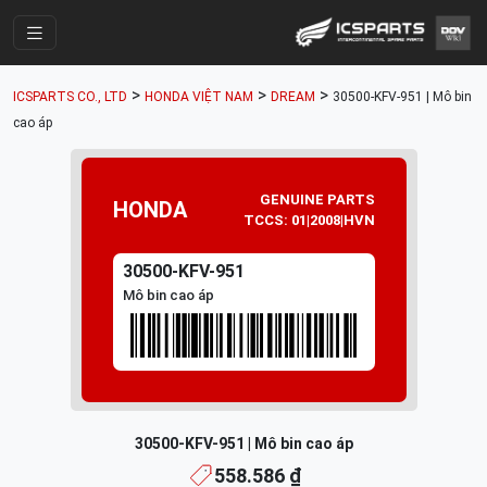
Trang Chính
>
>
>
ICSPARTS CO., LTD
HONDA VIỆT NAM
DREAM
30500-KFV-951 | Mô bin
Cửa Hàng
cao áp
Parts Catalogue
Mã Phụ Tùng
GENUINE PARTS
HONDA
TCCS: 01|2008|HVN
Nhóm Phụ Tùng
30500-KFV-951
Tài khoản
Mô bin cao áp
30500-KFV-951 | Mô bin cao áp
558.586 ₫