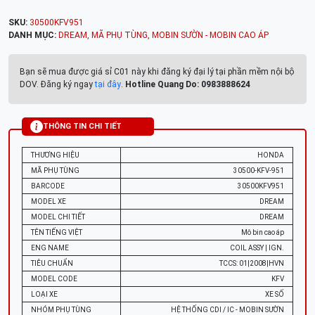
SKU:
30500KFV951
DANH MỤC:
DREAM
,
MÃ PHỤ TÙNG
,
MOBIN SƯỜN - MOBIN CAO ÁP
Bạn sẽ mua được giá sỉ C01 này khi đăng ký đại lý tại phần mềm nội bộ
DOV. Đăng ký ngay
tại đây
.
Hotline Quang Do: 0983888624
THÔNG TIN CHI TIẾT
THƯƠNG HIỆU
HONDA
MÃ PHỤ TÙNG
30500-KFV-951
BARCODE
30500KFV951
MODEL XE
DREAM
MODEL CHI TIẾT
DREAM
TÊN TIẾNG VIỆT
Mô bin cao áp
ENG NAME
COIL ASSY | IGN.
TIÊU CHUẨN
TCCS: 01|2008|HVN
MODEL CODE
KFV
LOẠI XE
XE SỐ
NHÓM PHỤ TÙNG
HỆ THỐNG CDI / IC - MOBIN SƯỜN