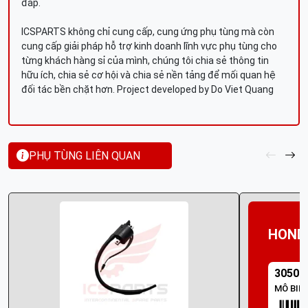
đáp.
ICSPARTS không chỉ cung cấp, cung ứng phụ tùng mà còn
cung cấp giải pháp hỗ trợ kinh doanh lĩnh vực phụ tùng cho
từng khách hàng sỉ của mình, chúng tôi chia sẻ thông tin
hữu ích, chia sẻ cơ hội và chia sẻ nền tảng để mối quan hệ
đối tác bền chặt hơn. Project developed by Do Viet Quang
PHỤ TÙNG LIÊN QUAN
HOND
30500
MÔ BIN