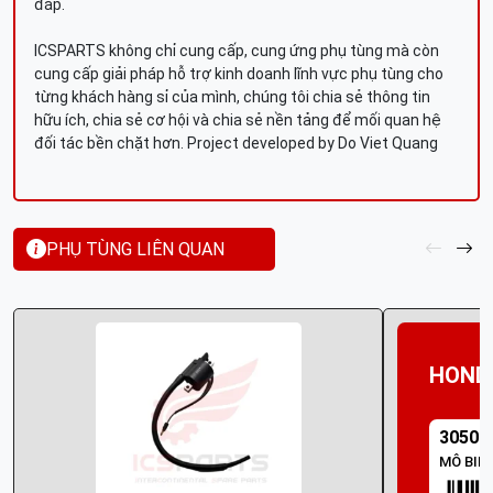
đáp.
ICSPARTS không chỉ cung cấp, cung ứng phụ tùng mà còn
cung cấp giải pháp hỗ trợ kinh doanh lĩnh vực phụ tùng cho
từng khách hàng sỉ của mình, chúng tôi chia sẻ thông tin
hữu ích, chia sẻ cơ hội và chia sẻ nền tảng để mối quan hệ
đối tác bền chặt hơn. Project developed by Do Viet Quang
PHỤ TÙNG LIÊN QUAN
HOND
30500
MÔ BIN