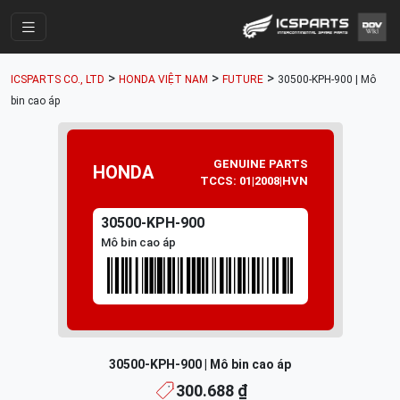
Trang Chính
>
>
>
ICSPARTS CO., LTD
HONDA VIỆT NAM
FUTURE
30500-KPH-900 | Mô
Cửa Hàng
bin cao áp
Parts Catalogue
Mã Phụ Tùng
GENUINE PARTS
HONDA
TCCS: 01|2008|HVN
Nhóm Phụ Tùng
30500-KPH-900
Tài khoản
Mô bin cao áp
30500-KPH-900 | Mô bin cao áp
300.688 ₫