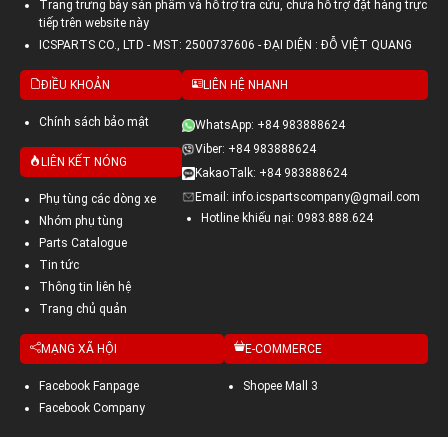
Trang trưng bày sản phẩm và hỗ trợ tra cứu, chưa hỗ trợ đặt hàng trực
tiếp trên website này
ICSPARTS CO., LTD - MST: 2500737606 - ĐẠI DIỆN : ĐỖ VIỆT QUANG
ĐIỀU KHOẢN
LIÊN HỆ NHANH
Chính sách bảo mật
WhatsApp: +84 983888624
Viber: +84 983888624
LIÊN KẾT NÓNG
KakaoTalk: +84 983888624
Email: info.icspartscompany@gmail.com
Phụ tùng các dòng xe
Hotline khiếu nại: 0983.888.624
Nhóm phụ tùng
Parts Catalogue
Tin tức
Thông tin liên hệ
Trang chủ quản
MẠNG XÃ HỘI
E-COMMERCE
Facebook Fanpage
Shopee Mall 3
Facebook Company