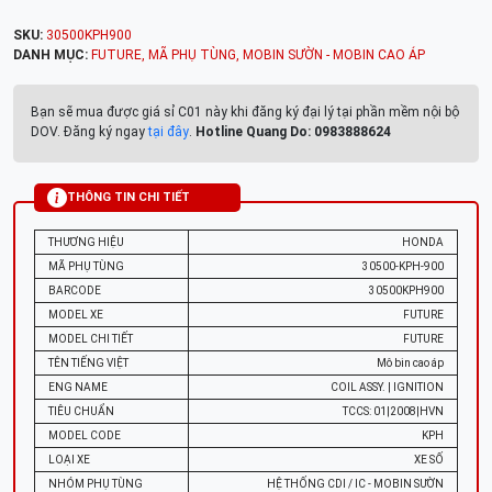
SKU:
30500KPH900
DANH MỤC:
FUTURE
,
MÃ PHỤ TÙNG
,
MOBIN SƯỜN - MOBIN CAO ÁP
Bạn sẽ mua được giá sỉ C01 này khi đăng ký đại lý tại phần mềm nội bộ
DOV. Đăng ký ngay
tại đây
.
Hotline Quang Do: 0983888624
THÔNG TIN CHI TIẾT
THƯƠNG HIỆU
HONDA
MÃ PHỤ TÙNG
30500-KPH-900
BARCODE
30500KPH900
MODEL XE
FUTURE
MODEL CHI TIẾT
FUTURE
TÊN TIẾNG VIỆT
Mô bin cao áp
ENG NAME
COIL ASSY. | IGNITION
TIÊU CHUẨN
TCCS: 01|2008|HVN
MODEL CODE
KPH
LOẠI XE
XE SỐ
NHÓM PHỤ TÙNG
HỆ THỐNG CDI / IC - MOBIN SƯỜN