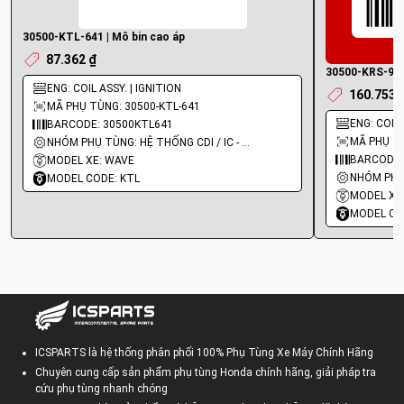
30500-KTL-641 | Mô bin cao áp
87.362 ₫
30500-KRS-920
ENG: COIL ASSY. | IGNITION
160.753 
MÃ PHỤ TÙNG: 30500-KTL-641
ENG: COIL A
BARCODE: 30500KTL641
MÃ PHỤ TÙ
NHÓM PHỤ TÙNG: HỆ THỐNG CDI / IC - MOBIN SƯỜN
BARCODE:
MODEL XE: WAVE
MODEL CODE: KTL
MODEL XE
MODEL CO
ICSPARTS là hệ thống phân phối 100% Phụ Tùng Xe Máy Chính Hãng
Chuyên cung cấp sản phẩm phụ tùng Honda chính hãng, giải pháp tra
cứu phụ tùng nhanh chóng