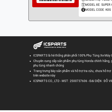
MODEL XE: SUPER 
MODEL CODE: K0G
ICSPARTS là hệ thống phân phối 100% Phụ Tùng Xe Máy 
Chuyên cung cấp sản phẩm phụ tùng Honda chính hãng, gi
phụ tùng nhanh chóng
Trang trưng bày sản phẩm và hỗ trợ tra cứu, chưa hỗ trợ 
trên website này
ICSPARTS CO., LTD - MST: 2500737606 - ĐẠI DIỆN : ĐỖ 