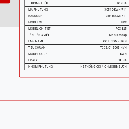
THƯƠNG HIỆU
HONDA
MÃ PHỤ TÙNG
30510-KWN-711
BARCODE
30510KWN711
MODEL XE
PCX
MODEL CHI TIẾT
PCX 125
TÊN TIẾNG VIỆT
Mô bin cao áp
ENG NAME
COIL COMP | IGN
TIÊU CHUẨN
TCCS: 01|2008|HVN
MODEL CODE
KWN
LOẠI XE
XE GA
NHÓM PHỤ TÙNG
HỆ THỐNG CDI / IC - MOBIN SƯỜN