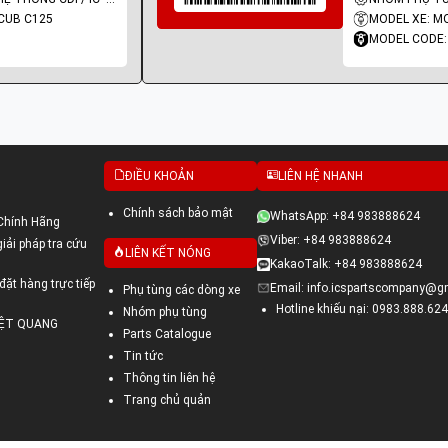
CUB C125
MODEL XE: M
MODEL CODE:
ĐIỀU KHOẢN
LIÊN HỆ NHANH
Chính sách bảo mật
WhatsApp: +84 983888624
Chính Hãng
Viber: +84 983888624
ải pháp tra cứu
LIÊN KẾT NÓNG
KakaoTalk: +84 983888624
đặt hàng trực tiếp
Email: info.icspartscompany@g
Phụ tùng các dòng xe
Hotline khiếu nại: 0983.888.624
Nhóm phụ tùng
VIỆT QUANG
Parts Catalogue
Tin tức
Thông tin liên hệ
Trang chủ quản