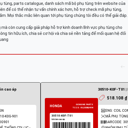
hụ tùng, parts catalogue, danh sách mã bộ phụ tùng trên website của
viên để có thể nhận tư vấn chính xác hơn, hỗ trợ check mã phụ tùng,
ắm. Mọi thắc mắc liên quan tới phụ tùng chúng tôi đều có thể giải đáp.
mà còn cung cấp giải pháp hỗ trợ kinh doanh lĩnh vực phụ tùng cho
ông tin hữu ích, chia sẻ cơ hội và chia sẻ nền tảng để mối quan hệ đối
Quang
in cao áp
30510-K0F-T01 |
518.108 ₫
IGN
ENG: COIL COM
10-K0G-901
MÃ PHỤ TÙNG:
0G901
BARCODE: 30
NHÓM PHỤ TÙNG: HỆ THỐNG CDI / IC - MOBIN SƯỜN