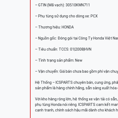
– GTIN (Mã vạch): 30510KWN711
– Phụ tùng sử dụng cho dòng xe: PCX
– Thương hiệu: HONDA
– Nguồn gốc: Đóng gói tại Công Ty Honda Việt N
– Tiêu chuẩn: TCCS: 01|2008|HVN
– Tình trạng sản phẩm: New
– Vận chuyển: Giá bán chưa bao gồm phí vận chu
Hệ Thống – ICSPARTS chuyên bán, cung ứng, phâ
sản phẩm là hàng chính hãng, sẵn sàng xuất hóa 
Với kho hàng rộng lớn, hệ thống xe vận tải có sẵ
phụ tùng Honda nói riêng. ICSPARTS cam kết man
cạnh tranh, chính sách hậu mãi dành cho khách h