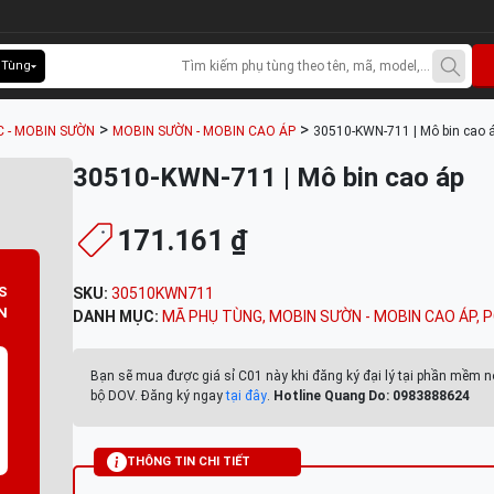
 Tùng
>
>
C - MOBIN SƯỜN
MOBIN SƯỜN - MOBIN CAO ÁP
30510-KWN-711 | Mô bin cao 
30510-KWN-711 | Mô bin cao áp
171.161 ₫
S
SKU:
30510KWN711
N
DANH MỤC:
MÃ PHỤ TÙNG
,
MOBIN SƯỜN - MOBIN CAO ÁP
,
P
Bạn sẽ mua được giá sỉ C01 này khi đăng ký đại lý tại phần mềm n
bộ DOV. Đăng ký ngay
tại đây
.
Hotline Quang Do: 0983888624
THÔNG TIN CHI TIẾT