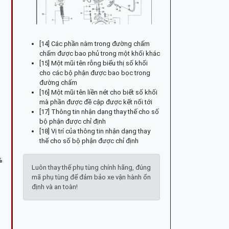
[14] Các phần nằm trong đường chấm
chấm được bao phủ trong một khối khác
[15] Một mũi tên rỗng biểu thị số khối
cho các bộ phận được bao bọc trong
đường chấm
[16] Một mũi tên liền nét cho biết số khối
mà phần được đề cập được kết nối tới
[17] Thông tin nhận dạng thay thế cho số
bộ phận được chỉ định
[18] Vị trí của thông tin nhận dạng thay
thế cho số bộ phận được chỉ định
%
Luôn thay thế phụ tùng chính hãng, đúng
mã phụ tùng để đảm bảo xe vận hành ổn
định và an toàn!