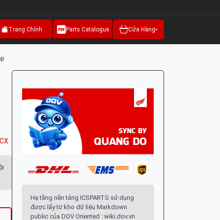
Trang Chính
Parts Catalogue
Cửa Hàng
áp
CX
ội
Hạ tầng nền tảng ICSPARTS sử dụng
được lấy từ kho dữ liệu Markdown
public của DOV Oriented : wiki.dov.vn