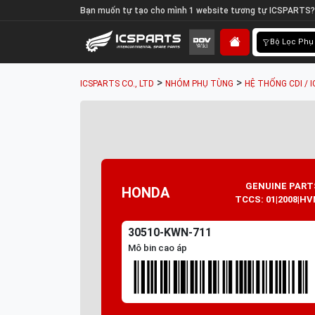
Bạn muốn tự tạo cho mình 1 website tương tự ICSPARTS?
Bộ Lọc Phụ
>
>
ICSPARTS CO., LTD
NHÓM PHỤ TÙNG
HỆ THỐNG CDI / I
GENUINE PART
HONDA
TCCS: 01|2008|HV
30510-KWN-711
Mô bin cao áp