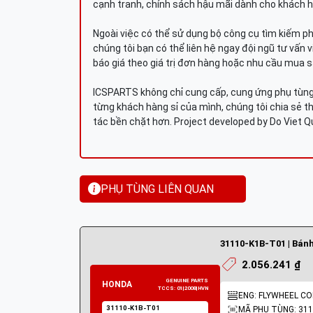
cạnh tranh, chính sách hậu mãi dành cho khách h
Ngoài việc có thể sử dụng bộ công cụ tìm kiếm p
chúng tôi bạn có thể liên hệ ngay đội ngũ tư vấn 
báo giá theo giá trị đơn hàng hoặc nhu cầu mua s
ICSPARTS không chỉ cung cấp, cung ứng phụ tùng 
từng khách hàng sỉ của mình, chúng tôi chia sẻ th
tác bền chặt hơn. Project developed by Do Viet 
PHỤ TÙNG LIÊN QUAN
31110-K1B-T01 | Bánh
2.056.241 ₫
ENG: FLYWHEEL C
MÃ PHỤ TÙNG: 311