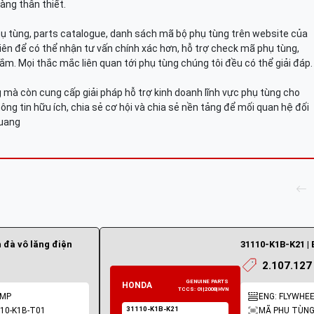
àng thân thiết.
hụ tùng, parts catalogue, danh sách mã bộ phụ tùng trên website của
viên để có thể nhận tư vấn chính xác hơn, hỗ trợ check mã phụ tùng,
ắm. Mọi thắc mắc liên quan tới phụ tùng chúng tôi đều có thể giải đáp.
mà còn cung cấp giải pháp hỗ trợ kinh doanh lĩnh vực phụ tùng cho
ông tin hữu ích, chia sẻ cơ hội và chia sẻ nền tảng để mối quan hệ đối
Quang
 đà vô lăng điện
31110-K1B-K21 | 
2.107.127
OMP
ENG: FLYWHE
10-K1B-T01
MÃ PHỤ TÙNG: