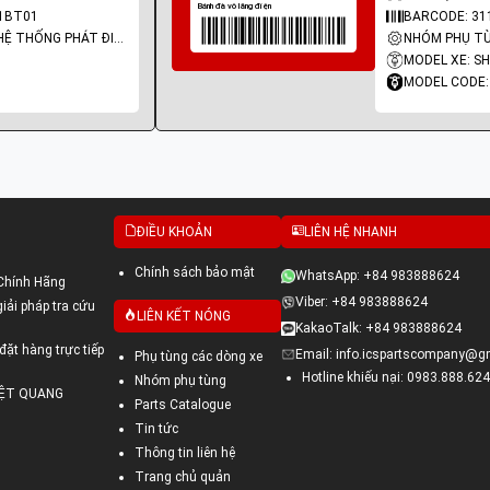
1BT01
BARCODE: 31
NHÓM PHỤ TÙNG: HỆ THỐNG PHÁT ĐIỆN
MODEL XE: SH
MODEL CODE:
ĐIỀU KHOẢN
LIÊN HỆ NHANH
Chính sách bảo mật
WhatsApp: +84 983888624
Chính Hãng
Viber: +84 983888624
ải pháp tra cứu
LIÊN KẾT NÓNG
KakaoTalk: +84 983888624
đặt hàng trực tiếp
Email: info.icspartscompany@g
Phụ tùng các dòng xe
Hotline khiếu nại: 0983.888.624
Nhóm phụ tùng
VIỆT QUANG
Parts Catalogue
Tin tức
Thông tin liên hệ
Trang chủ quản