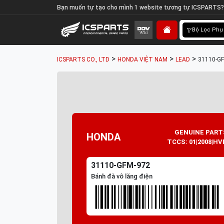
Bạn muốn tự tạo cho mình 1 website tương tự ICSPARTS?
Bộ Lọc Phụ
>
>
>
ICSPARTS CO., LTD
HONDA VIỆT NAM
LEAD
31110-GF
GENUINE PART
HONDA
TCCS: 01|2008|HV
31110-GFM-972
Bánh đà vô lăng điện