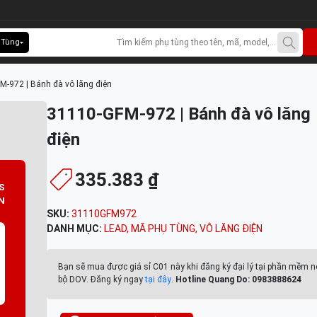
 Tùng
M-972 | Bánh đà vô lăng điện
31110-GFM-972 | Bánh đà vô lăng
điện
335.383 ₫
S
N
SKU:
31110GFM972
DANH MỤC:
LEAD
,
MÃ PHỤ TÙNG
,
VÔ LĂNG ĐIỆN
Bạn sẽ mua được giá sỉ C01 này khi đăng ký đại lý tại phần mềm n
bộ DOV. Đăng ký ngay
tại đây
.
Hotline Quang Do: 0983888624