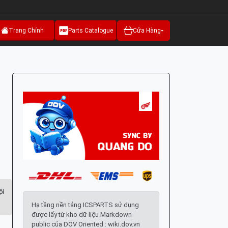
Trang Chính
Parts Catalogue
Cửa Hàng
ội
Hạ tầng nền tảng ICSPARTS sử dụng
được lấy từ kho dữ liệu Markdown
public của DOV Oriented : wiki.dov.vn