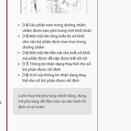
[14] Các phần nằm trong đường chấm
chấm được bao phủ trong một khối khác
[15] Một mũi tên rỗng biểu thị số khối
cho các bộ phận được bao bọc trong
đường chấm
[16] Một mũi tên liền nét cho biết số khối
mà phần được đề cập được kết nối tới
[17] Thông tin nhận dạng thay thế cho số
bộ phận được chỉ định
[18] Vị trí của thông tin nhận dạng thay
thế cho số bộ phận được chỉ định
Luôn thay thế phụ tùng chính hãng, đúng
mã phụ tùng để đảm bảo xe vận hành ổn
%
định và an toàn!