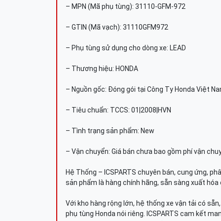
– MPN (Mã phụ tùng): 31110-GFM-972
– GTIN (Mã vạch): 31110GFM972
– Phụ tùng sử dụng cho dòng xe: LEAD
– Thương hiệu: HONDA
– Nguồn gốc: Đóng gói tại Công Ty Honda Việt N
– Tiêu chuẩn: TCCS: 01|2008|HVN
– Tình trạng sản phẩm: New
– Vận chuyển: Giá bán chưa bao gồm phí vận chu
Hệ Thống – ICSPARTS chuyên bán, cung ứng, phâ
sản phẩm là hàng chính hãng, sẵn sàng xuất hóa 
Với kho hàng rộng lớn, hệ thống xe vận tải có sẵ
phụ tùng Honda nói riêng. ICSPARTS cam kết man