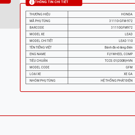
THÔNG TIN CHI TIẾT
THƯƠNG HIỆU
HONDA
MÃ PHỤ TÙNG
31110-GFM-972
BARCODE
31110GFM972
MODEL XE
LEAD
MODEL CHI TIẾT
LEAD 110
TÊN TIẾNG VIỆT
Bánh đà vô lăng điện
ENG NAME
FLY WHEEL COMP
TIÊU CHUẨN
TCCS: 01|2008|HVN
MODEL CODE
GFM
LOẠI XE
XE GA
NHÓM PHỤ TÙNG
HỆ THỐNG PHÁT ĐIỆN