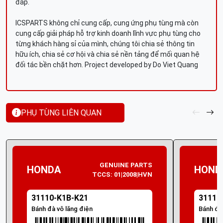
đáp.
ICSPARTS không chỉ cung cấp, cung ứng phụ tùng mà còn
cung cấp giải pháp hỗ trợ kinh doanh lĩnh vực phụ tùng cho
từng khách hàng sỉ của mình, chúng tôi chia sẻ thông tin
hữu ích, chia sẻ cơ hội và chia sẻ nền tảng để mối quan hệ
đối tác bền chặt hơn. Project developed by Do Viet Quang
PHỤ TÙNG LIÊN QUAN
GENUINE PARTS
HONDA
HOND
TCCS: 01|2008|HVN
31110-K1B-K21
31110
Bánh đà vô lăng điện
Bánh đà