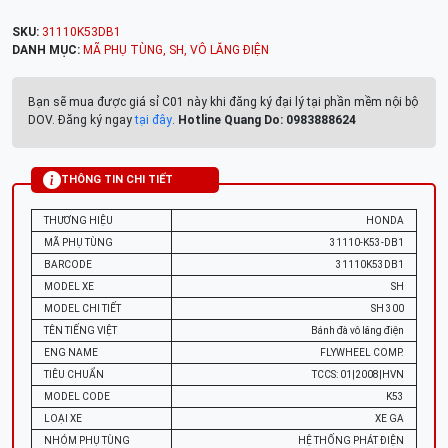
SKU:
31110K53DB1
DANH MỤC:
MÃ PHỤ TÙNG
,
SH
,
VÔ LĂNG ĐIỆN
Bạn sẽ mua được giá sỉ C01 này khi đăng ký đại lý tại phần mềm nội bộ
DOV. Đăng ký ngay
tại đây
.
Hotline Quang Do: 0983888624
THÔNG TIN CHI TIẾT
THƯƠNG HIỆU
HONDA
MÃ PHỤ TÙNG
31110-K53-DB1
BARCODE
31110K53DB1
MODEL XE
SH
MODEL CHI TIẾT
SH 300
TÊN TIẾNG VIỆT
Bánh đà vô lăng điện
ENG NAME
FLYWHEEL COMP.
TIÊU CHUẨN
TCCS: 01|2008|HVN
MODEL CODE
K53
LOẠI XE
XE GA
NHÓM PHỤ TÙNG
HỆ THỐNG PHÁT ĐIỆN