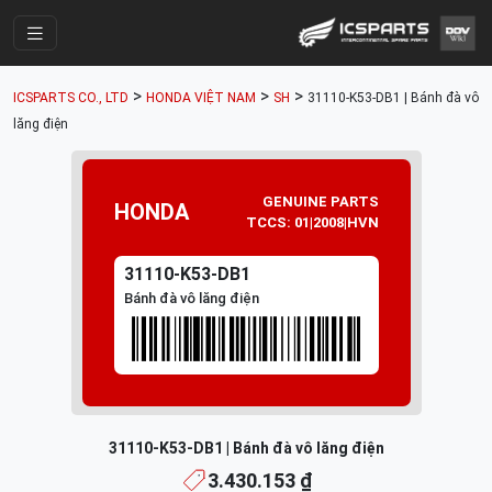
Trang Chính
>
>
>
ICSPARTS CO., LTD
HONDA VIỆT NAM
SH
31110-K53-DB1 | Bánh đà vô
Cửa Hàng
lăng điện
Parts Catalogue
Mã Phụ Tùng
GENUINE PARTS
HONDA
TCCS: 01|2008|HVN
Nhóm Phụ Tùng
31110-K53-DB1
Tài khoản
Bánh đà vô lăng điện
31110-K53-DB1 | Bánh đà vô lăng điện
3.430.153 ₫