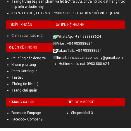
Trang trưng bày sản phẩm và hỗ trợ tra cứu, chưa hỗ trợ đặt hàng trực
tiếp trên website này
ICSPARTS CO., LTD - MST: 2500737606 - ĐẠI DIỆN : ĐỖ VIỆT QUANG
ĐIỀU KHOẢN
LIÊN HỆ NHANH
Chính sách bảo mật
WhatsApp: +84 983888624
Viber: +84 983888624
LIÊN KẾT NÓNG
KakaoTalk: +84 983888624
Email: info.icspartscompany@gmail.com
Phụ tùng các dòng xe
Hotline khiếu nại: 0983.888.624
Nhóm phụ tùng
Parts Catalogue
Tin tức
Thông tin liên hệ
Trang chủ quản
MẠNG XÃ HỘI
E-COMMERCE
Facebook Fanpage
Shopee Mall 3
Facebook Company