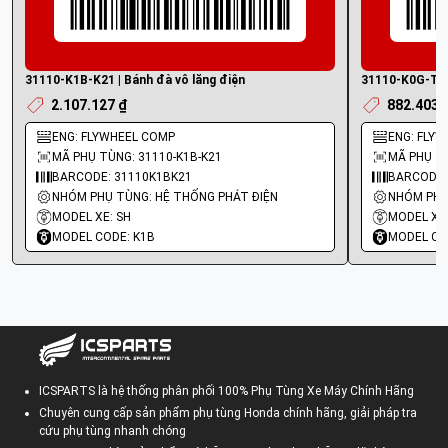
31110-K1B-K21 | Bánh đà vô lăng điện
31110-K0G-T21 
2.107.127 ₫
882.403 
ENG: FLYWHEEL COMP
ENG: FLY
MÃ PHỤ TÙNG: 31110-K1B-K21
MÃ PHỤ TÙ
BARCODE: 31110K1BK21
BARCODE:
NHÓM PHỤ TÙNG: HỆ THỐNG PHÁT ĐIỆN
NHÓM PHỤ
MODEL XE: SH
MODEL XE:
MODEL CODE: K1B
MODEL CO
ICSPARTS là hệ thống phân phối 100% Phụ Tùng Xe Máy Chính Hãng
Chuyên cung cấp sản phẩm phụ tùng Honda chính hãng, giải pháp tra
cứu phụ tùng nhanh chóng