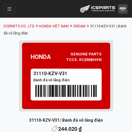
Trang Chính
>
>
>
ICSPARTS CO., LTD
HONDA VIỆT NAM
DREAM
31110-KZV-V31 | Bánh
Cửa Hàng
đà vô lăng điện
Parts Catalogue
Mã Phụ Tùng
GENUINE PARTS
HONDA
TCCS: 01|2008|HVN
Nhóm Phụ Tùng
31110-KZV-V31
Tài khoản
Bánh đà vô lăng điện
31110-KZV-V31 | Bánh đà vô lăng điện
244.020 ₫