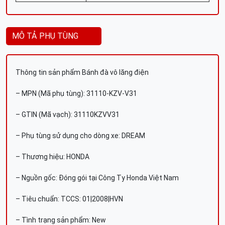
MÔ TẢ PHỤ TÙNG
Thông tin sản phẩm Bánh đà vô lăng điện
– MPN (Mã phụ tùng): 31110-KZV-V31
– GTIN (Mã vạch): 31110KZVV31
– Phụ tùng sử dụng cho dòng xe: DREAM
– Thương hiệu: HONDA
– Nguồn gốc: Đóng gói tại Công Ty Honda Việt Nam
– Tiêu chuẩn: TCCS: 01|2008|HVN
– Tình trạng sản phẩm: New