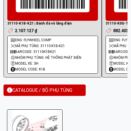
31110-K1B-K21 | Bánh đà vô lăng điện
31110-K0G-T21 
2.107.127 ₫
882.403 
ENG: FLYWHEEL COMP
ENG: FLY
MÃ PHỤ TÙNG: 31110-K1B-K21
MÃ PHỤ TÙ
BARCODE: 31110K1BK21
BARCODE:
NHÓM PHỤ TÙNG: HỆ THỐNG PHÁT ĐIỆN
NHÓM PHỤ
MODEL XE: SH
MODEL XE:
MODEL CODE: K1B
MODEL CO
CATALOGUE / BỘ PHỤ TÙNG