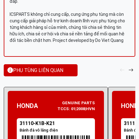
đáp.
ICSPARTS không chỉ cung cấp, cung ứng phụ tùng mà còn
cung cấp giải pháp hỗ trợ kinh doanh lĩnh vực phụ tùng cho
từng khách hàng sỉ của mình, chúng tôi chia sẻ thông tin
hữu ích, chia sẻ cơ hội và chia sẻ nền tảng để mối quan hệ
đối tác bền chặt hơn. Project developed by Do Viet Quang
PHỤ TÙNG LIÊN QUAN
GENUINE PARTS
HONDA
HOND
TCCS: 01|2008|HVN
31110-K1B-K21
31110
Bánh đà vô lăng điện
Bánh đà