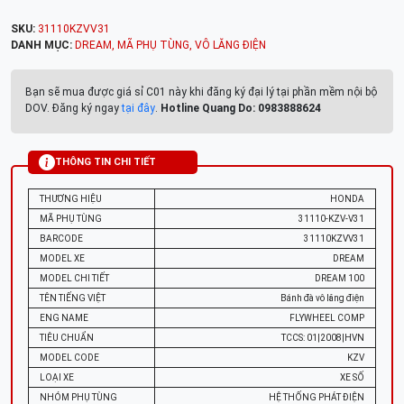
SKU:
31110KZVV31
DANH MỤC:
DREAM
,
MÃ PHỤ TÙNG
,
VÔ LĂNG ĐIỆN
Bạn sẽ mua được giá sỉ C01 này khi đăng ký đại lý tại phần mềm nội bộ
DOV. Đăng ký ngay
tại đây
.
Hotline Quang Do: 0983888624
THÔNG TIN CHI TIẾT
THƯƠNG HIỆU
HONDA
MÃ PHỤ TÙNG
31110-KZV-V31
BARCODE
31110KZVV31
MODEL XE
DREAM
MODEL CHI TIẾT
DREAM 100
TÊN TIẾNG VIỆT
Bánh đà vô lăng điện
ENG NAME
FLYWHEEL COMP
TIÊU CHUẨN
TCCS: 01|2008|HVN
MODEL CODE
KZV
LOẠI XE
XE SỐ
NHÓM PHỤ TÙNG
HỆ THỐNG PHÁT ĐIỆN