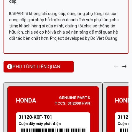
đáp.
ICSPARTS không chỉ cung cấp, cung ứng phụ tùng mà còn
cung cấp giải pháp hỗ trợ kinh doanh lĩnh vực phụ tùng cho
từng khách hàng sỉ của mình, chúng tôi chia sẻ thông tin
hữu ích, chia sẻ cơ hội và chia sẻ nền tảng để mối quan hệ
đối tác bền chặt hơn. Project developed by Do Viet Quang
PHỤ TÙNG LIÊN QUAN
GENUINE PARTS
HONDA
HOND
TCCS: 01|2008|HVN
31120-K0F-T01
31120
Cuộn dây máy phát điện
Cuộn dâ