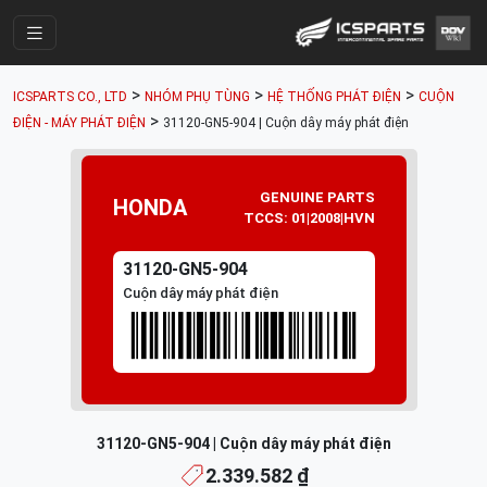
Trang Chính
>
>
>
ICSPARTS CO., LTD
NHÓM PHỤ TÙNG
HỆ THỐNG PHÁT ĐIỆN
CUỘN
Cửa Hàng
>
ĐIỆN - MÁY PHÁT ĐIỆN
31120-GN5-904 | Cuộn dây máy phát điện
Parts Catalogue
GENUINE PARTS
Mã Phụ Tùng
HONDA
TCCS: 01|2008|HVN
Nhóm Phụ Tùng
31120-GN5-904
Tài khoản
Cuộn dây máy phát điện
31120-GN5-904 | Cuộn dây máy phát điện
2.339.582 ₫