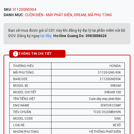
SKU:
31120GN5904
DANH MỤC:
CUỘN ĐIỆN - MÁY PHÁT ĐIỆN
,
DREAM
,
MÃ PHỤ TÙNG
Bạn sẽ mua được giá sỉ C01 này khi đăng ký đại lý tại phần mềm nội bộ
DOV. Đăng ký ngay
tại đây
.
Hotline Quang Do: 0983888624
THÔNG TIN CHI TIẾT
THƯƠNG HIỆU
HONDA
MÃ PHỤ TÙNG
31120-GN5-904
BARCODE
31120GN5904
MODEL XE
DREAM
MODEL CHI TIẾT
DREAM 100
TÊN TIẾNG VIỆT
Cuộn dây máy phát điện
ENG NAME
STATOR COMP
TIÊU CHUẨN
TCCS: 01|2008|HVN
MODEL CODE
GN5
LOẠI XE
XE SỐ
NHÓM PHỤ TÙNG
HỆ THỐNG PHÁT ĐIỆN