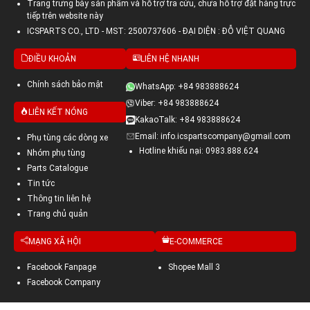
Trang trưng bày sản phẩm và hỗ trợ tra cứu, chưa hỗ trợ đặt hàng trực
tiếp trên website này
ICSPARTS CO., LTD - MST: 2500737606 - ĐẠI DIỆN : ĐỖ VIỆT QUANG
ĐIỀU KHOẢN
LIÊN HỆ NHANH
Chính sách bảo mật
WhatsApp: +84 983888624
Viber: +84 983888624
LIÊN KẾT NÓNG
KakaoTalk: +84 983888624
Email: info.icspartscompany@gmail.com
Phụ tùng các dòng xe
Hotline khiếu nại: 0983.888.624
Nhóm phụ tùng
Parts Catalogue
Tin tức
Thông tin liên hệ
Trang chủ quản
MẠNG XÃ HỘI
E-COMMERCE
Facebook Fanpage
Shopee Mall 3
Facebook Company