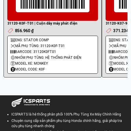
31120-K0F-T01 | Cuộn dây máy phát điện
31120-K07-941
856.960 ₫
371.234 
ENG: STATOR COMP
ENG: STA
MÃ PHỤ TÙNG: 31120-K0F-T01
MÃ PHỤ TÙ
BARCODE: 31120K0FT01
BARCODE:
NHÓM PHỤ TÙNG: HỆ THỐNG PHÁT ĐIỆN
NHÓM PHỤ
MODEL XE: MONKEY
MODEL XE
MODEL CODE: K0F
MODEL CO
ICSPARTS là hệ thống phân phối 100% Phụ Tùng Xe Máy Chính Hãng
Chuyên cung cấp sản phẩm phụ tùng Honda chính hãng, giải pháp tra
cứu phụ tùng nhanh chóng