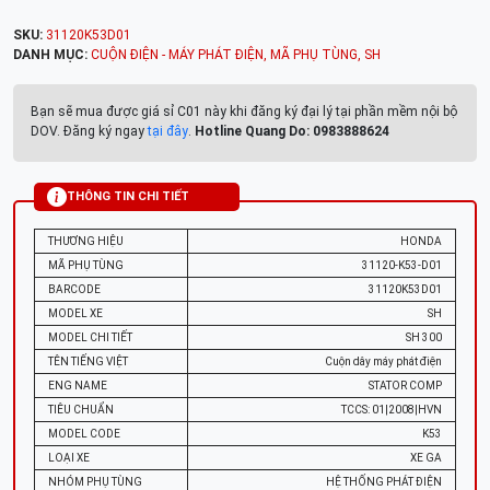
SKU:
31120K53D01
DANH MỤC:
CUỘN ĐIỆN - MÁY PHÁT ĐIỆN
,
MÃ PHỤ TÙNG
,
SH
Bạn sẽ mua được giá sỉ C01 này khi đăng ký đại lý tại phần mềm nội bộ
DOV. Đăng ký ngay
tại đây
.
Hotline Quang Do: 0983888624
THÔNG TIN CHI TIẾT
THƯƠNG HIỆU
HONDA
MÃ PHỤ TÙNG
31120-K53-D01
BARCODE
31120K53D01
MODEL XE
SH
MODEL CHI TIẾT
SH 300
TÊN TIẾNG VIỆT
Cuộn dây máy phát điện
ENG NAME
STATOR COMP
TIÊU CHUẨN
TCCS: 01|2008|HVN
MODEL CODE
K53
LOẠI XE
XE GA
NHÓM PHỤ TÙNG
HỆ THỐNG PHÁT ĐIỆN