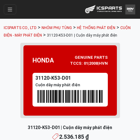
Trang Chính
>
>
>
ICSPARTS CO., LTD
NHÓM PHỤ TÙNG
HỆ THỐNG PHÁT ĐIỆN
CUỘN
Cửa Hàng
>
ĐIỆN - MÁY PHÁT ĐIỆN
31120-K53-D01 | Cuộn dây máy phát điện
Parts Catalogue
Mã Phụ Tùng
GENUINE PARTS
HONDA
TCCS: 01|2008|HVN
Nhóm Phụ Tùng
31120-K53-D01
Tài khoản
Cuộn dây máy phát điện
31120-K53-D01 | Cuộn dây máy phát điện
2.536.185 ₫