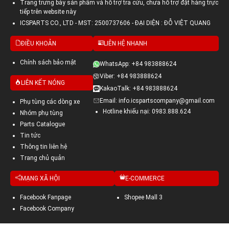
Trang trưng bày sản phẩm và hỗ trợ tra cứu, chưa hỗ trợ đặt hàng trực
tiếp trên website này
ICSPARTS CO., LTD - MST: 2500737606 - ĐẠI DIỆN : ĐỖ VIỆT QUANG
ĐIỀU KHOẢN
LIÊN HỆ NHANH
Chính sách bảo mật
WhatsApp: +84 983888624
Viber: +84 983888624
LIÊN KẾT NÓNG
KakaoTalk: +84 983888624
Email: info.icspartscompany@gmail.com
Phụ tùng các dòng xe
Hotline khiếu nại: 0983.888.624
Nhóm phụ tùng
Parts Catalogue
Tin tức
Thông tin liên hệ
Trang chủ quản
MẠNG XÃ HỘI
E-COMMERCE
Facebook Fanpage
Shopee Mall 3
Facebook Company