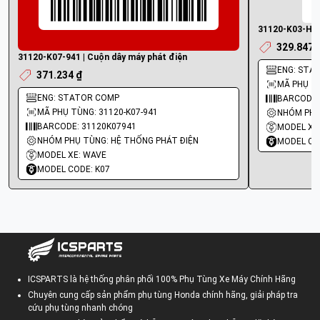
31120-K03-H11
329.847 
31120-K07-941 | Cuộn dây máy phát điện
ENG: STA
371.234 ₫
MÃ PHỤ TÙ
ENG: STATOR COMP
BARCODE:
MÃ PHỤ TÙNG: 31120-K07-941
NHÓM PHỤ
BARCODE: 31120K07941
MODEL XE
NHÓM PHỤ TÙNG: HỆ THỐNG PHÁT ĐIỆN
MODEL CO
MODEL XE: WAVE
MODEL CODE: K07
ICSPARTS là hệ thống phân phối 100% Phụ Tùng Xe Máy Chính Hãng
Chuyên cung cấp sản phẩm phụ tùng Honda chính hãng, giải pháp tra
cứu phụ tùng nhanh chóng