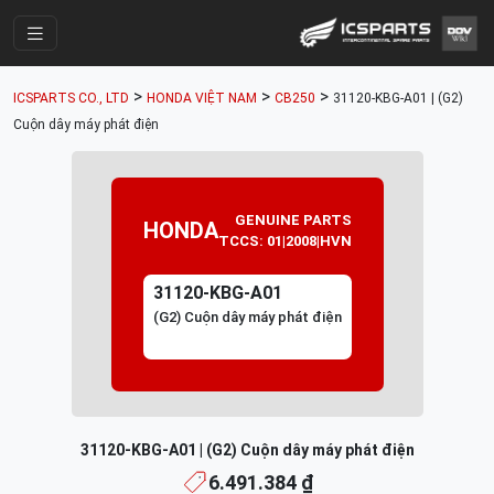
Trang Chính
>
>
>
ICSPARTS CO., LTD
HONDA VIỆT NAM
CB250
31120-KBG-A01 | (G2)
Cửa Hàng
Cuộn dây máy phát điện
Parts Catalogue
Mã Phụ Tùng
GENUINE PARTS
HONDA
TCCS: 01|2008|HVN
Nhóm Phụ Tùng
Tài khoản
31120-KBG-A01
(G2) Cuộn dây máy phát điện
31120-KBG-A01 | (G2) Cuộn dây máy phát điện
6.491.384 ₫