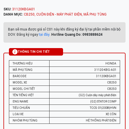
SKU:
31120KBGA01
DANH MỤC:
CB250
,
CUỘN ĐIỆN - MÁY PHÁT ĐIỆN
,
MÃ PHỤ TÙNG
Bạn sẽ mua được giá sỉ C01 này khi đăng ký đại lý tại phần mềm nội bộ
DOV. Đăng ký ngay
tại đây
.
Hotline Quang Do: 0983888624
THÔNG TIN CHI TIẾT
THƯƠNG HIỆU
HONDA
MÃ PHỤ TÙNG
31120-KBG-A01
BARCODE
31120KBGA01
MODEL XE
CB250
MODEL CHI TIẾT
CB250
TÊN TIẾNG VIỆT
(G2) Cuộn dây máy phát điện
ENG NAME
(G2) STATOR COMP
TIÊU CHUẨN
TCCS: 01|2008|HVN
LOẠI XE
XE CÔN
NHÓM PHỤ TÙNG
HỆ THỐNG PHÁT ĐIỆN