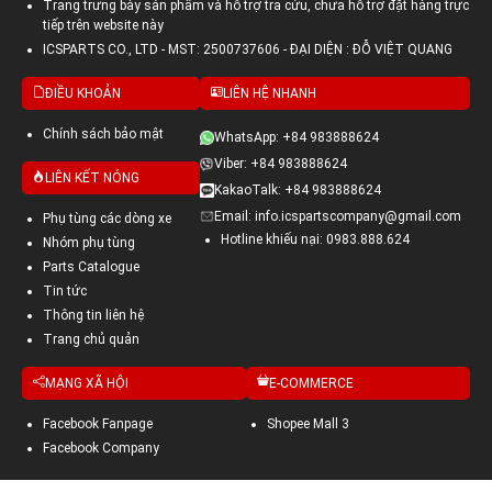
Trang trưng bày sản phẩm và hỗ trợ tra cứu, chưa hỗ trợ đặt hàng trực
tiếp trên website này
ICSPARTS CO., LTD - MST: 2500737606 - ĐẠI DIỆN : ĐỖ VIỆT QUANG
ĐIỀU KHOẢN
LIÊN HỆ NHANH
Chính sách bảo mật
WhatsApp: +84 983888624
Viber: +84 983888624
LIÊN KẾT NÓNG
KakaoTalk: +84 983888624
Email: info.icspartscompany@gmail.com
Phụ tùng các dòng xe
Hotline khiếu nại: 0983.888.624
Nhóm phụ tùng
Parts Catalogue
Tin tức
Thông tin liên hệ
Trang chủ quản
MẠNG XÃ HỘI
E-COMMERCE
Facebook Fanpage
Shopee Mall 3
Facebook Company