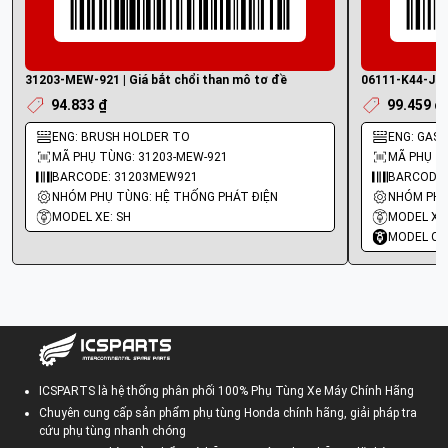
31203-MEW-921 | Giá bắt chổi than mô tơ đề
06111-K44-J50 
94.833 ₫
99.459 ₫
ENG: BRUSH HOLDER TO
ENG: GASKE
MÃ PHỤ TÙNG: 31203-MEW-921
MÃ PHỤ TÙ
BARCODE: 31203MEW921
BARCODE:
NHÓM PHỤ TÙNG: HỆ THỐNG PHÁT ĐIỆN
MODEL XE: SH
MODEL XE:
MODEL CO
ICSPARTS là hệ thống phân phối 100% Phụ Tùng Xe Máy Chính Hãng
Chuyên cung cấp sản phẩm phụ tùng Honda chính hãng, giải pháp tra
cứu phụ tùng nhanh chóng