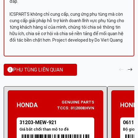
đáp.
ICSPARTS không chỉ cung cấp, cung ứng phụ tùng mà còn
cung cấp giải pháp hỗ trợ kinh doanh lĩnh vực phụ tùng cho
từng khách hàng sỉ của mình, chúng tôi chia sẻ thông tin
hữu ích, chia sẻ cơ hội và chia sẻ nền tảng để mối quan hệ
đối tác bền chặt hơn. Project developed by Do Viet Quang
PHỤ TÙNG LIÊN QUAN
GENUINE PARTS
HONDA
HOND
TCCS: 01|2008|HVN
31203-MEW-921
06111
Giá bắt chổi than mô tơ đề
Bộ gioă