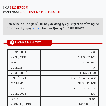
SKU:
31203KPCD51
DANH MỤC:
CHỔI THAN
,
MÃ PHỤ TÙNG
,
SH
Bạn sẽ mua được giá sỉ C01 này khi đăng ký đại lý tại phần mềm nội bộ
DOV. Đăng ký ngay
tại đây
.
Hotline Quang Do: 0983888624
THÔNG TIN CHI TIẾT
THƯƠNG HIỆU
HONDA
MÃ PHỤ TÙNG
31203-KPC-D51
BARCODE
31203KPCD51
MODEL XE
SH
MODEL CHI TIẾT
SH 125, SH 150
TÊN TIẾNG VIỆT
Giá bắt chổi than mô tơ đề
ENG NAME
BRUSH HOLDER
TIÊU CHUẨN
TCCS: 01|2008|HVN
MODEL CODE
KPC
LOẠI XE
XE GA
NHÓM PHỤ TÙNG
HỆ THỐNG PHÁT ĐIỆN