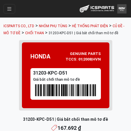
Trang Chính
>
>
>
ICSPARTS CO., LTD
NHÓM PHỤ TÙNG
HỆ THỐNG PHÁT ĐIỆN
CỦ ĐỀ -
Cửa Hàng
>
>
MÔ TƠ ĐỀ
CHỔI THAN
31203-KPC-D51 | Giá bắt chổi than mô tơ đề
Parts Catalogue
Mã Phụ Tùng
GENUINE PARTS
HONDA
TCCS: 01|2008|HVN
Nhóm Phụ Tùng
31203-KPC-D51
Tài khoản
Giá bắt chổi than mô tơ đề
31203-KPC-D51 | Giá bắt chổi than mô tơ đề
167.692 ₫