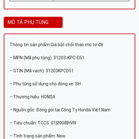
MÔ TẢ PHỤ TÙNG
Thông tin sản phẩm Giá bắt chổi than mô tơ đề
– MPN (Mã phụ tùng): 31203-KPC-D51
– GTIN (Mã vạch): 31203KPCD51
– Phụ tùng sử dụng cho dòng xe: SH
– Thương hiệu: HONDA
– Nguồn gốc: Đóng gói tại Công Ty Honda Việt Nam
– Tiêu chuẩn: TCCS: 01|2008|HVN
– Tình trạng sản phẩm: New