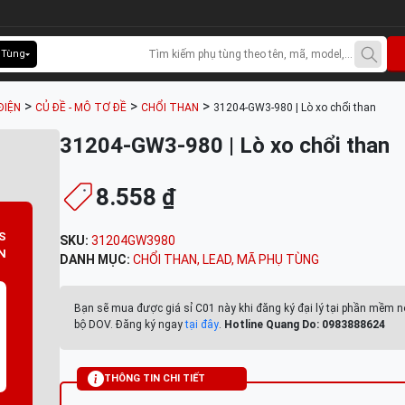
 Tùng
>
>
>
ĐIỆN
CỦ ĐỀ - MÔ TƠ ĐỀ
CHỔI THAN
31204-GW3-980 | Lò xo chổi than
31204-GW3-980 | Lò xo chổi than
8.558 ₫
S
SKU:
31204GW3980
N
DANH MỤC:
CHỔI THAN
,
LEAD
,
MÃ PHỤ TÙNG
Bạn sẽ mua được giá sỉ C01 này khi đăng ký đại lý tại phần mềm n
bộ DOV. Đăng ký ngay
tại đây
.
Hotline Quang Do: 0983888624
THÔNG TIN CHI TIẾT