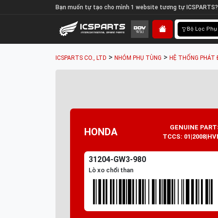
Bạn muốn tự tạo cho mình 1 website tương tự ICSPARTS?
Bộ Lọc Phụ
>
>
ICSPARTS CO., LTD
NHÓM PHỤ TÙNG
HỆ THỐNG PHÁT 
GENUINE PART
HONDA
TCCS: 01|2008|HV
31204-GW3-980
Lò xo chổi than