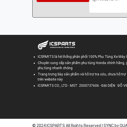
ICSPARTS là hệ thống phân phối 100% Phụ Tùng Xe Máy 
Chuyên cung cấp sản phẩm phụ tùng Honda chính hãng, gi
phụ tùng nhanh chóng
Trang trưng bày sản phẩm và hỗ trợ tra cứu, chưa hỗ trợ 
trên website này
ICSPARTS CO., LTD - MST: 2500737606 - ĐẠI DIỆN : ĐỖ 
© 2024 ICSPARTS All Rights Reserved | SYNC by Q