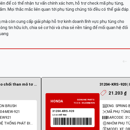
viên để có thể nhận tư vấn chính xác hơn, hỗ trợ check mã phụ tùng,
ắm. Mọi thắc mắc liên quan tới phụ tùng chúng tôi đều có thể giải đáp.
mà còn cung cấp giải pháp hỗ trợ kinh doanh lĩnh vực phụ tùng cho
ông tin hữu ích, chia sẻ cơ hội và chia sẻ nền tảng để mối quan hệ đối
Quang
31204-MEW-921 | Lò xo chổi than mô tơ đề
31204-KRS-920 | 
21.203 ₫
BON BRUSH
ENG: SPRING 
204-MEW-921
MÃ PHỤ TÙNG:
MEW921
BARCODE: 31
NHÓM PHỤ TÙNG: HỆ THỐNG PHÁT ĐIỆN
MODEL XE: D