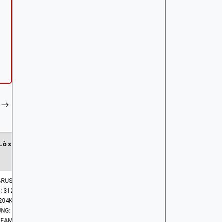
Lò xo chổi than
BRUSH
 31204-KRS-920
204KRS920
NHÓM PHỤ TÙNG: HỆ THỐNG PHÁT ĐIỆN
REAM, WAVE