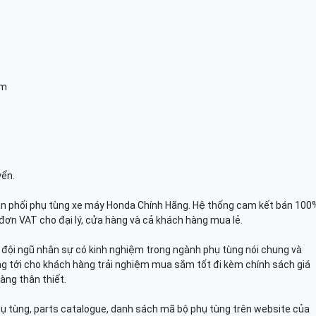
am
yển.
n phối phụ tùng xe máy Honda Chính Hãng. Hệ thống cam kết bán 100
đơn VAT cho đại lý, cửa hàng và cả khách hàng mua lẻ.
n, đội ngũ nhân sự có kinh nghiệm trong ngành phụ tùng nói chung và
g tới cho khách hàng trải nghiệm mua sắm tốt đi kèm chính sách giá
àng thân thiết.
hụ tùng, parts catalogue, danh sách mã bộ phụ tùng trên website của