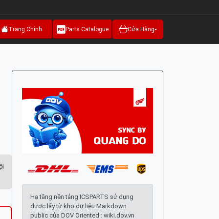
Trang Chính
Parts Catalogue
Cửa Hàng
ội
Hạ tầng nền tảng ICSPARTS sử dụng
được lấy từ kho dữ liệu Markdown
public của DOV Oriented : wiki.dov.vn