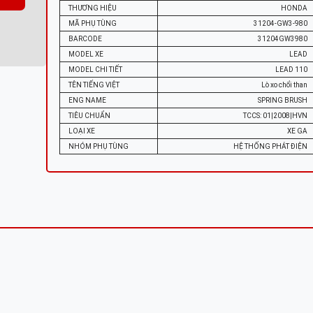
THƯƠNG HIỆU
HONDA
MÃ PHỤ TÙNG
31204-GW3-980
BARCODE
31204GW3980
MODEL XE
LEAD
MODEL CHI TIẾT
LEAD 110
TÊN TIẾNG VIỆT
Lò xo chổi than
ENG NAME
SPRING BRUSH
TIÊU CHUẨN
TCCS: 01|2008|HVN
LOẠI XE
XE GA
NHÓM PHỤ TÙNG
HỆ THỐNG PHÁT ĐIỆN