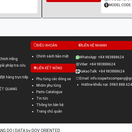
MODEL CODE:
ĐIỀU KHOẢN
LIÊN HỆ NHANH
Chính sách bảo mật
WhatsApp: +84 983888624
Chính Hãng
Viber: +84 983888624
ải pháp tra cứu
LIÊN KẾT NÓNG
KakaoTalk: +84 983888624
đặt hàng trực tiếp
Email: info.icspartscompany@g
Phụ tùng các dòng xe
Hotline khiếu nại: 0983.888.624
Nhóm phụ tùng
VIỆT QUANG
Parts Catalogue
Tin tức
Thông tin liên hệ
Trang chủ quản
UANG DO | DATA by DOV ORIENTED