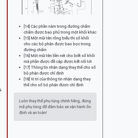
[14] Các phần nằm trong đường chấm
chấm được bao phủ trong một khối khác
[15] Một mũi tên rỗng biểu thị số khối
cho các bộ phận được bao bọc trong
đường chấm
[16] Một mũi tên liền nét cho biết số khối
mà phần được đề cập được kết nối tới
[17] Thông tin nhận dạng thay thế cho số
bộ phận được chỉ định
[18] Vị trí của thông tin nhận dạng thay
thế cho số bộ phận được chỉ định
%
Luôn thay thế phụ tùng chính hãng, đúng
mã phụ tùng để đảm bảo xe vận hành ổn
định và an toàn!