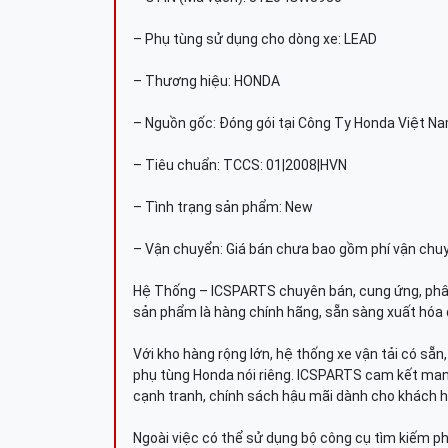
– Phụ tùng sử dụng cho dòng xe: LEAD
– Thương hiệu: HONDA
– Nguồn gốc: Đóng gói tại Công Ty Honda Việt N
– Tiêu chuẩn: TCCS: 01|2008|HVN
– Tình trạng sản phẩm: New
– Vận chuyển: Giá bán chưa bao gồm phí vận chu
Hệ Thống – ICSPARTS chuyên bán, cung ứng, phâ
sản phẩm là hàng chính hãng, sẵn sàng xuất hóa 
Với kho hàng rộng lớn, hệ thống xe vận tải có sẵ
phụ tùng Honda nói riêng. ICSPARTS cam kết man
cạnh tranh, chính sách hậu mãi dành cho khách h
Ngoài việc có thể sử dụng bộ công cụ tìm kiếm p