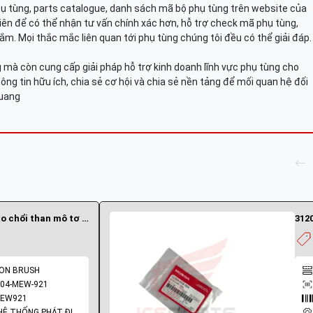
hụ tùng, parts catalogue, danh sách mã bộ phụ tùng trên website của
viên để có thể nhận tư vấn chính xác hơn, hỗ trợ check mã phụ tùng,
ắm. Mọi thắc mắc liên quan tới phụ tùng chúng tôi đều có thể giải đáp.
mà còn cung cấp giải pháp hỗ trợ kinh doanh lĩnh vực phụ tùng cho
ông tin hữu ích, chia sẻ cơ hội và chia sẻ nền tảng để mối quan hệ đối
Quang
31204-MEW-921 | Lò xo chổi than mô tơ đề
312
BON BRUSH
204-MEW-921
MEW921
NHÓM PHỤ TÙNG: HỆ THỐNG PHÁT ĐIỆN