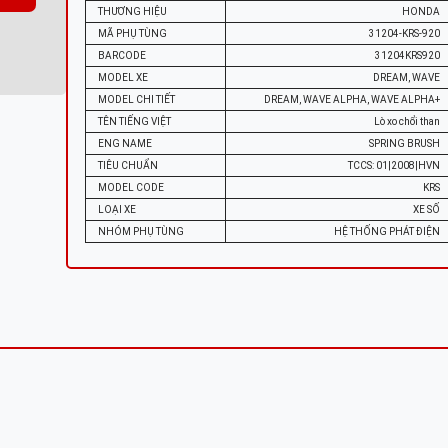
THƯƠNG HIỆU
HONDA
MÃ PHỤ TÙNG
31204-KRS-920
BARCODE
31204KRS920
MODEL XE
DREAM, WAVE
MODEL CHI TIẾT
DREAM, WAVE ALPHA, WAVE ALPHA+
TÊN TIẾNG VIỆT
Lò xo chổi than
ENG NAME
SPRING BRUSH
TIÊU CHUẨN
TCCS: 01|2008|HVN
MODEL CODE
KRS
LOẠI XE
XE SỐ
NHÓM PHỤ TÙNG
HỆ THỐNG PHÁT ĐIỆN