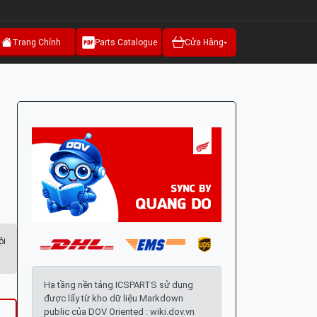
Trang Chính
Parts Catalogue
Cửa Hàng
ội
Hạ tầng nền tảng ICSPARTS sử dụng
được lấy từ kho dữ liệu Markdown
public của DOV Oriented : wiki.dov.vn