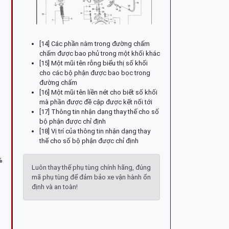
[14] Các phần nằm trong đường chấm
chấm được bao phủ trong một khối khác
[15] Một mũi tên rỗng biểu thị số khối
cho các bộ phận được bao bọc trong
đường chấm
[16] Một mũi tên liền nét cho biết số khối
mà phần được đề cập được kết nối tới
[17] Thông tin nhận dạng thay thế cho số
bộ phận được chỉ định
[18] Vị trí của thông tin nhận dạng thay
thế cho số bộ phận được chỉ định
%
Luôn thay thế phụ tùng chính hãng, đúng
mã phụ tùng để đảm bảo xe vận hành ổn
định và an toàn!