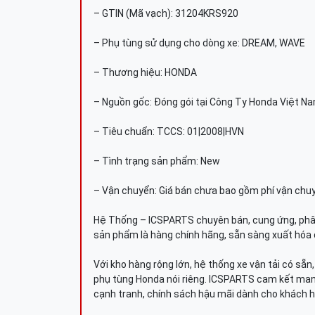
– GTIN (Mã vạch): 31204KRS920
– Phụ tùng sử dụng cho dòng xe: DREAM, WAVE
– Thương hiệu: HONDA
– Nguồn gốc: Đóng gói tại Công Ty Honda Việt N
– Tiêu chuẩn: TCCS: 01|2008|HVN
– Tình trạng sản phẩm: New
– Vận chuyển: Giá bán chưa bao gồm phí vận chu
Hệ Thống – ICSPARTS chuyên bán, cung ứng, phâ
sản phẩm là hàng chính hãng, sẵn sàng xuất hóa 
Với kho hàng rộng lớn, hệ thống xe vận tải có sẵ
phụ tùng Honda nói riêng. ICSPARTS cam kết man
cạnh tranh, chính sách hậu mãi dành cho khách h