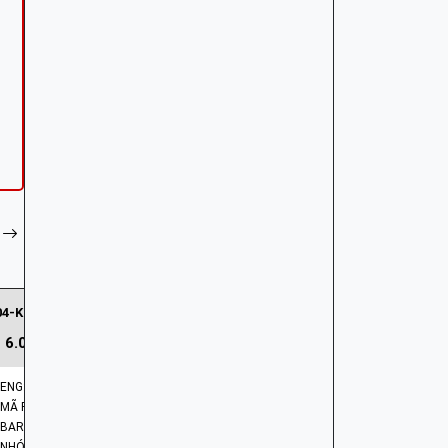
04-KG8-004 | LÒ XO CHỔI THAN
6.002 ₫
ENG: SPRING BRUSH
MÃ PHỤ TÙNG: 31204-KG8-004
BARCODE: 31204KG8004
NHÓM PHỤ TÙNG: HỆ THỐNG PHÁT ĐIỆN