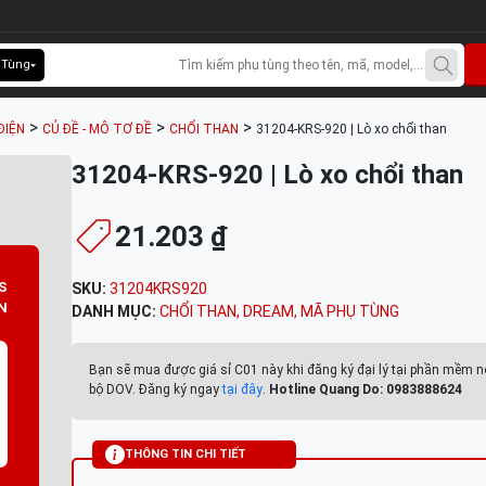
 Tùng
>
>
>
ĐIỆN
CỦ ĐỀ - MÔ TƠ ĐỀ
CHỔI THAN
31204-KRS-920 | Lò xo chổi than
31204-KRS-920 | Lò xo chổi than
21.203 ₫
S
SKU:
31204KRS920
N
DANH MỤC:
CHỔI THAN
,
DREAM
,
MÃ PHỤ TÙNG
Bạn sẽ mua được giá sỉ C01 này khi đăng ký đại lý tại phần mềm n
bộ DOV. Đăng ký ngay
tại đây
.
Hotline Quang Do: 0983888624
THÔNG TIN CHI TIẾT