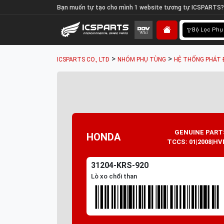
Bạn muốn tự tạo cho mình 1 website tương tự ICSPARTS?
Bộ Lọc Phụ
>
>
ICSPARTS CO., LTD
NHÓM PHỤ TÙNG
HỆ THỐNG PHÁT 
GENUINE PART
HONDA
TCCS: 01|2008|HV
31204-KRS-920
Lò xo chổi than