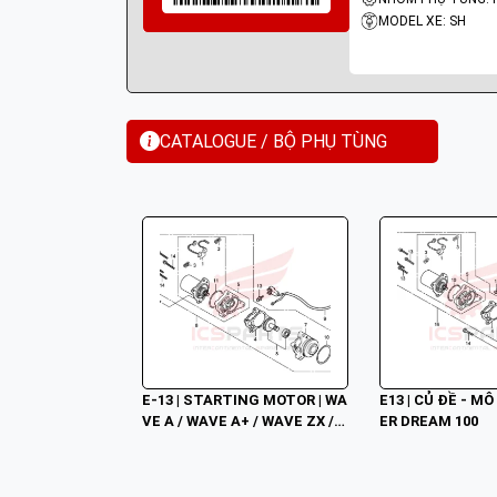
MODEL XE: SH
CATALOGUE / BỘ PHỤ TÙNG
E-13 | STARTING MOTOR | WA
E13 | CỦ ĐỀ - MÔ
VE A / WAVE A+ / WAVE ZX /
ER DREAM 100
 WAVE RSV / WAVE ALPHA /
 WAVE RS / WAVE S / WAVE 10
0S NHẬP