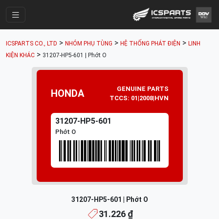
Trang Chính
>
>
>
ICSPARTS CO., LTD
NHÓM PHỤ TÙNG
HỆ THỐNG PHÁT ĐIỆN
LINH
Cửa Hàng
>
KIỆN KHÁC
31207-HP5-601 | Phớt O
Parts Catalogue
GENUINE PARTS
Mã Phụ Tùng
HONDA
TCCS: 01|2008|HVN
Nhóm Phụ Tùng
31207-HP5-601
Tài khoản
Phớt O
31207-HP5-601 | Phớt O
31.226 ₫