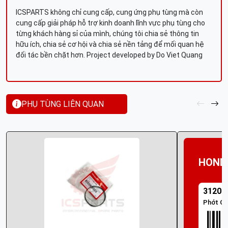
ICSPARTS không chỉ cung cấp, cung ứng phụ tùng mà còn
cung cấp giải pháp hỗ trợ kinh doanh lĩnh vực phụ tùng cho
từng khách hàng sỉ của mình, chúng tôi chia sẻ thông tin
hữu ích, chia sẻ cơ hội và chia sẻ nền tảng để mối quan hệ
đối tác bền chặt hơn. Project developed by Do Viet Quang
PHỤ TÙNG LIÊN QUAN
HOND
31207
Phớt O