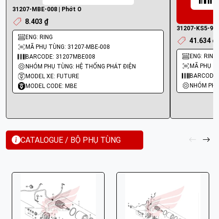
31207-MBE-008 | Phớt O
8.403 ₫
31207-KS5-901
ENG: RING
41.634 ₫
MÃ PHỤ TÙNG: 31207-MBE-008
ENG: RING
BARCODE: 31207MBE008
MÃ PHỤ TÙ
NHÓM PHỤ TÙNG: HỆ THỐNG PHÁT ĐIỆN
BARCODE:
MODEL XE: FUTURE
NHÓM PHỤ
MODEL CODE: MBE
CATALOGUE / BỘ PHỤ TÙNG