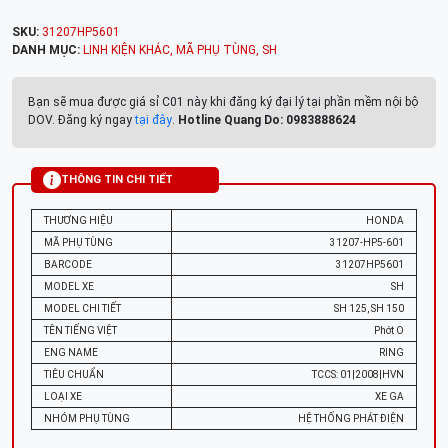
SKU:
31207HP5601
DANH MỤC:
LINH KIỆN KHÁC
,
MÃ PHỤ TÙNG
,
SH
Bạn sẽ mua được giá sỉ C01 này khi đăng ký đại lý tại phần mềm nội bộ
DOV. Đăng ký ngay
tại đây
.
Hotline Quang Do: 0983888624
THÔNG TIN CHI TIẾT
THƯƠNG HIỆU
HONDA
MÃ PHỤ TÙNG
31207-HP5-601
BARCODE
31207HP5601
MODEL XE
SH
MODEL CHI TIẾT
SH 125, SH 150
TÊN TIẾNG VIỆT
Phớt O
ENG NAME
RING
TIÊU CHUẨN
TCCS: 01|2008|HVN
LOẠI XE
XE GA
NHÓM PHỤ TÙNG
HỆ THỐNG PHÁT ĐIỆN