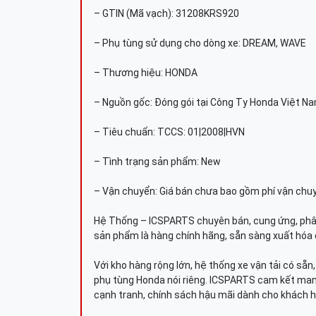
– GTIN (Mã vạch): 31208KRS920
– Phụ tùng sử dụng cho dòng xe: DREAM, WAVE
– Thương hiệu: HONDA
– Nguồn gốc: Đóng gói tại Công Ty Honda Việt N
– Tiêu chuẩn: TCCS: 01|2008|HVN
– Tình trạng sản phẩm: New
– Vận chuyển: Giá bán chưa bao gồm phí vận chu
Hệ Thống – ICSPARTS chuyên bán, cung ứng, phâ
sản phẩm là hàng chính hãng, sẵn sàng xuất hóa 
Với kho hàng rộng lớn, hệ thống xe vận tải có sẵ
phụ tùng Honda nói riêng. ICSPARTS cam kết man
cạnh tranh, chính sách hậu mãi dành cho khách h