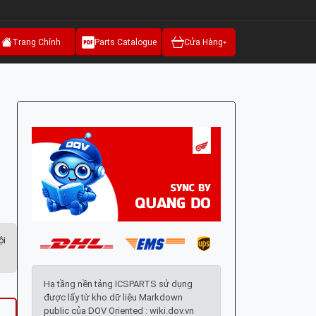
Trang Chính
Parts Catalogue
Cửa Hàng
ội
Hạ tầng nền tảng ICSPARTS sử dụng
được lấy từ kho dữ liệu Markdown
public của DOV Oriented : wiki.dov.vn