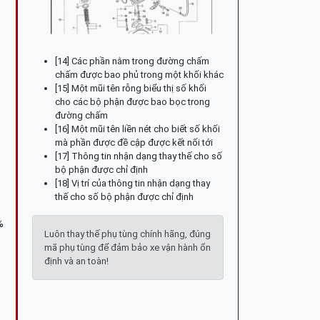
[14] Các phần nằm trong đường chấm
chấm được bao phủ trong một khối khác
[15] Một mũi tên rỗng biểu thị số khối
cho các bộ phận được bao bọc trong
đường chấm
[16] Một mũi tên liền nét cho biết số khối
mà phần được đề cập được kết nối tới
[17] Thông tin nhận dạng thay thế cho số
bộ phận được chỉ định
[18] Vị trí của thông tin nhận dạng thay
thế cho số bộ phận được chỉ định
%
Luôn thay thế phụ tùng chính hãng, đúng
mã phụ tùng để đảm bảo xe vận hành ổn
định và an toàn!