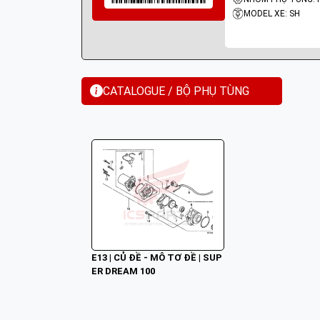
MODEL XE: SH
CATALOGUE / BỘ PHỤ TÙNG
E13 | CỦ ĐỀ - MÔ TƠ ĐỀ | SUP
ER DREAM 100