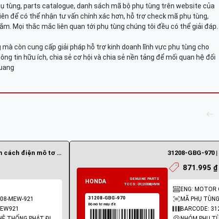
hụ tùng, parts catalogue, danh sách mã bộ phụ tùng trên website của
viên để có thể nhận tư vấn chính xác hơn, hỗ trợ check mã phụ tùng,
ắm. Mọi thắc mắc liên quan tới phụ tùng chúng tôi đều có thể giải đáp.
mà còn cung cấp giải pháp hỗ trợ kinh doanh lĩnh vực phụ tùng cho
ông tin hữu ích, chia sẻ cơ hội và chia sẻ nền tảng để mối quan hệ đối
Quang
31208-MEW-921 | Đệm cách điện mô tơ đề
31208-GBG-970 |
871.995 ₫
ENG: MOTOR 
208-MEW-921
MÃ PHỤ TÙNG
MEW921
BARCODE: 31
NHÓM PHỤ TÙNG: HỆ THỐNG PHÁT ĐIỆN