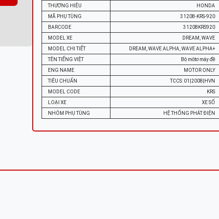
THƯƠNG HIỆU
HONDA
MÃ PHỤ TÙNG
31208-KRS-920
BARCODE
31208KRS920
MODEL XE
DREAM, WAVE
MODEL CHI TIẾT
DREAM, WAVE ALPHA, WAVE ALPHA+
TÊN TIẾNG VIỆT
Bộ môtơ máy đề
ENG NAME
MOTOR ONLY
TIÊU CHUẨN
TCCS: 01|2008|HVN
MODEL CODE
KRS
LOẠI XE
XE SỐ
NHÓM PHỤ TÙNG
HỆ THỐNG PHÁT ĐIỆN