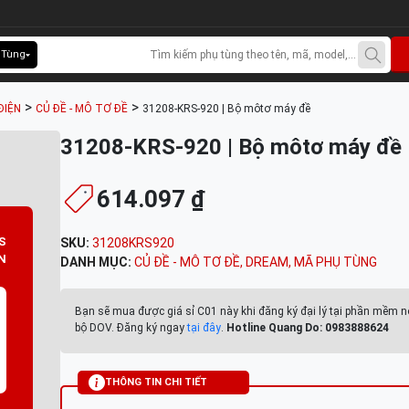
 Tùng
>
>
ĐIỆN
CỦ ĐỀ - MÔ TƠ ĐỀ
31208-KRS-920 | Bộ môtơ máy đề
31208-KRS-920 | Bộ môtơ máy đề
614.097 ₫
S
SKU:
31208KRS920
N
DANH MỤC:
CỦ ĐỀ - MÔ TƠ ĐỀ
,
DREAM
,
MÃ PHỤ TÙNG
Bạn sẽ mua được giá sỉ C01 này khi đăng ký đại lý tại phần mềm n
bộ DOV. Đăng ký ngay
tại đây
.
Hotline Quang Do: 0983888624
THÔNG TIN CHI TIẾT