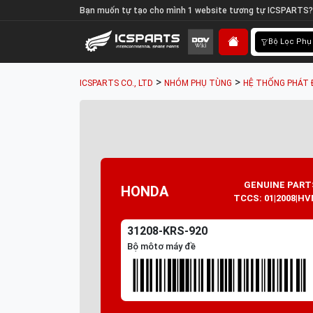
Bạn muốn tự tạo cho mình 1 website tương tự ICSPARTS?
Bộ Lọc Phụ
>
>
ICSPARTS CO., LTD
NHÓM PHỤ TÙNG
HỆ THỐNG PHÁT 
GENUINE PART
HONDA
TCCS: 01|2008|HV
31208-KRS-920
Bộ môtơ máy đề