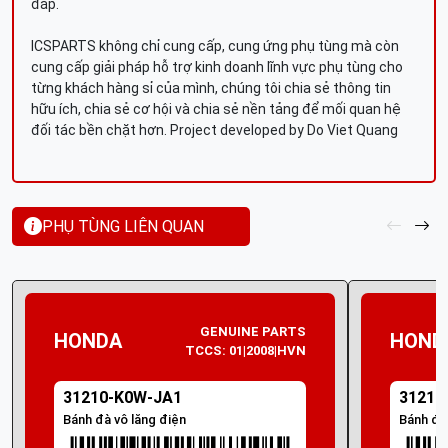
đáp.
ICSPARTS không chỉ cung cấp, cung ứng phụ tùng mà còn
cung cấp giải pháp hỗ trợ kinh doanh lĩnh vực phụ tùng cho
từng khách hàng sỉ của mình, chúng tôi chia sẻ thông tin
hữu ích, chia sẻ cơ hội và chia sẻ nền tảng để mối quan hệ
đối tác bền chặt hơn. Project developed by Do Viet Quang
PHỤ TÙNG LIÊN QUAN
GENUINE PARTS
HONDA
HOND
TCCS: 01|2008|HVN
31210-K0W-JA1
31210
Bánh đà vô lăng điện
Bánh đà