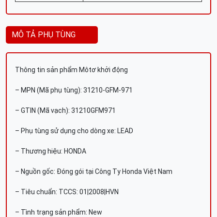
MÔ TẢ PHỤ TÙNG
Thông tin sản phẩm Môtơ khởi động
– MPN (Mã phụ tùng): 31210-GFM-971
– GTIN (Mã vạch): 31210GFM971
– Phụ tùng sử dụng cho dòng xe: LEAD
– Thương hiệu: HONDA
– Nguồn gốc: Đóng gói tại Công Ty Honda Việt Nam
– Tiêu chuẩn: TCCS: 01|2008|HVN
– Tình trạng sản phẩm: New