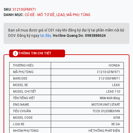
SKU:
31210GFM971
DANH MỤC:
CỦ ĐỀ - MÔ TƠ ĐỀ
,
LEAD
,
MÃ PHỤ TÙNG
Bạn sẽ mua được giá sỉ C01 này khi đăng ký đại lý tại phần mềm nội bộ
DOV. Đăng ký ngay
tại đây
.
Hotline Quang Do: 0983888624
THÔNG TIN CHI TIẾT
THƯƠNG HIỆU
HONDA
MÃ PHỤ TÙNG
31210-GFM-971
BARCODE
31210GFM971
MODEL XE
LEAD
MODEL CHI TIẾT
LEAD 110
TÊN TIẾNG VIỆT
Môtơ khởi động
ENG NAME
MOTOR UNIT | START
TIÊU CHUẨN
TCCS: 01|2008|HVN
MODEL CODE
GFM
LOẠI XE
XE GA
NHÓM PHỤ TÙNG
HỆ THỐNG PHÁT ĐIỆN