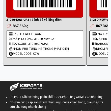
31210-K0W-JA1 | Bánh đà vô lăng điện
31210-K0W-AA1
867.369 ₫
867.369 
ENG: FLYWHEEL COMP
ENG: FLY
MÃ PHỤ TÙNG: 31210-K0W-JA1
MÃ PHỤ T
BARCODE: 31210K0WJA1
BARCODE:
NHÓM PHỤ TÙNG: HỆ THỐNG PHÁT ĐIỆN
NHÓM PHỤ
MODEL CODE: K0W
MODEL CO
ICSPARTS là hệ thống phân phối 100% Phụ Tùng Xe Máy Chính Hãng
Chuyên cung cấp sản phẩm phụ tùng Honda chính hãng, giải pháp tra
cứu phụ tùng nhanh chóng