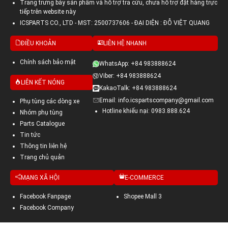
Trang trưng bày sản phẩm và hỗ trợ tra cứu, chưa hỗ trợ đặt hàng trực
tiếp trên website này
ICSPARTS CO., LTD - MST: 2500737606 - ĐẠI DIỆN : ĐỖ VIỆT QUANG
ĐIỀU KHOẢN
LIÊN HỆ NHANH
Chính sách bảo mật
WhatsApp: +84 983888624
Viber: +84 983888624
LIÊN KẾT NÓNG
KakaoTalk: +84 983888624
Email: info.icspartscompany@gmail.com
Phụ tùng các dòng xe
Hotline khiếu nại: 0983.888.624
Nhóm phụ tùng
Parts Catalogue
Tin tức
Thông tin liên hệ
Trang chủ quản
MẠNG XÃ HỘI
E-COMMERCE
Facebook Fanpage
Shopee Mall 3
Facebook Company