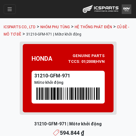
Trang Chính
>
>
>
ICSPARTS CO., LTD
NHÓM PHỤ TÙNG
HỆ THỐNG PHÁT ĐIỆN
CỦ ĐỀ -
Cửa Hàng
>
MÔ TƠ ĐỀ
31210-GFM-971 | Môtơ khởi động
Parts Catalogue
Mã Phụ Tùng
GENUINE PARTS
HONDA
TCCS: 01|2008|HVN
Nhóm Phụ Tùng
31210-GFM-971
Tài khoản
Môtơ khởi động
31210-GFM-971 | Môtơ khởi động
594.844 ₫