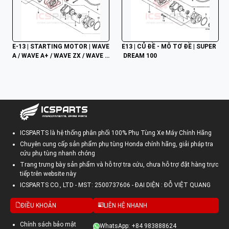
E-13 | STARTING MOTOR | WAVE 
E13 | CỦ ĐỀ - MÔ TƠ ĐỀ | SUPER
A / WAVE A+ / WAVE ZX / WAVE R
 DREAM 100
SV / WAVE ALPHA / WAVE RS / W
AVE S / WAVE 100S NHẬP
ICSPARTS là hệ thống phân phối 100% Phụ Tùng Xe Máy Chính Hãng
Chuyên cung cấp sản phẩm phụ tùng Honda chính hãng, giải pháp tra
cứu phụ tùng nhanh chóng
Trang trưng bày sản phẩm và hỗ trợ tra cứu, chưa hỗ trợ đặt hàng trực
tiếp trên website này
ICSPARTS CO., LTD - MST: 2500737606 - ĐẠI DIỆN : ĐỖ VIỆT QUANG
ĐIỀU KHOẢN
LIÊN HỆ NHANH
Chính sách bảo mật
WhatsApp: +84 983888624