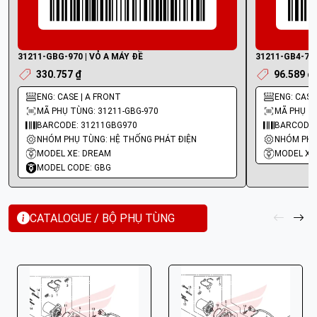
31211-GBG-970 | VỎ A MÁY ĐỀ
31211-GB4-701
330.757 ₫
96.589 ₫
ENG: CASE | A FRONT
ENG: CASE
MÃ PHỤ TÙNG: 31211-GBG-970
MÃ PHỤ TÙ
BARCODE: 31211GBG970
BARCODE:
NHÓM PHỤ TÙNG: HỆ THỐNG PHÁT ĐIỆN
NHÓM PHỤ
MODEL XE: DREAM
MODEL XE
MODEL CODE: GBG
CATALOGUE / BỘ PHỤ TÙNG