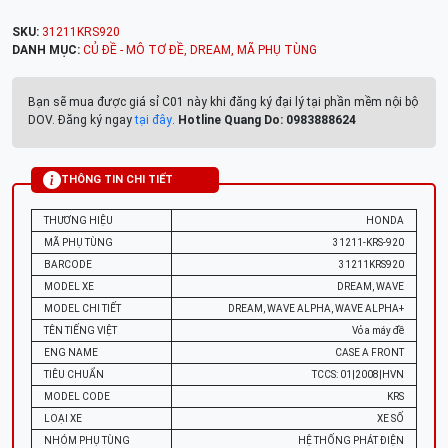
SKU:
31211KRS920
DANH MỤC:
CỦ ĐỀ - MÔ TƠ ĐỀ
,
DREAM
,
MÃ PHỤ TÙNG
Bạn sẽ mua được giá sỉ C01 này khi đăng ký đại lý tại phần mềm nội bộ
DOV. Đăng ký ngay
tại đây
.
Hotline Quang Do: 0983888624
THÔNG TIN CHI TIẾT
THƯƠNG HIỆU
HONDA
MÃ PHỤ TÙNG
31211-KRS-920
BARCODE
31211KRS920
MODEL XE
DREAM, WAVE
MODEL CHI TIẾT
DREAM, WAVE ALPHA, WAVE ALPHA+
TÊN TIẾNG VIỆT
Vỏ a máy đề
ENG NAME
CASE A FRONT
TIÊU CHUẨN
TCCS: 01|2008|HVN
MODEL CODE
KRS
LOẠI XE
XE SỐ
NHÓM PHỤ TÙNG
HỆ THỐNG PHÁT ĐIỆN