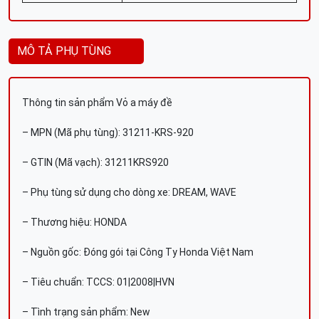
MÔ TẢ PHỤ TÙNG
Thông tin sản phẩm Vỏ a máy đề
– MPN (Mã phụ tùng): 31211-KRS-920
– GTIN (Mã vạch): 31211KRS920
– Phụ tùng sử dụng cho dòng xe: DREAM, WAVE
– Thương hiệu: HONDA
– Nguồn gốc: Đóng gói tại Công Ty Honda Việt Nam
– Tiêu chuẩn: TCCS: 01|2008|HVN
– Tình trạng sản phẩm: New