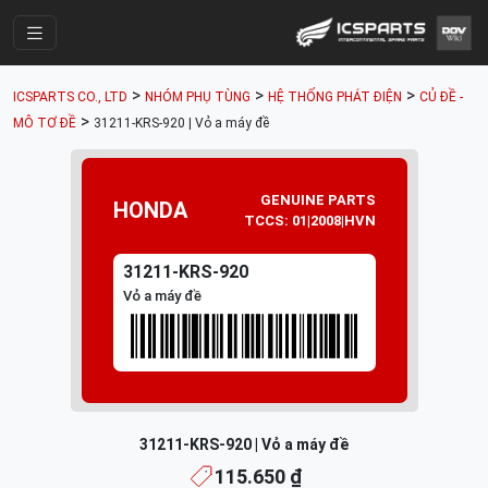
Trang Chính
>
>
>
ICSPARTS CO., LTD
NHÓM PHỤ TÙNG
HỆ THỐNG PHÁT ĐIỆN
CỦ ĐỀ -
Cửa Hàng
>
MÔ TƠ ĐỀ
31211-KRS-920 | Vỏ a máy đề
Parts Catalogue
Mã Phụ Tùng
GENUINE PARTS
HONDA
TCCS: 01|2008|HVN
Nhóm Phụ Tùng
31211-KRS-920
Tài khoản
Vỏ a máy đề
31211-KRS-920 | Vỏ a máy đề
115.650 ₫