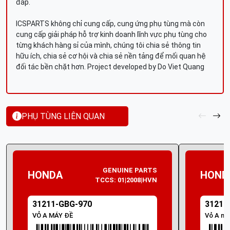
đáp.
ICSPARTS không chỉ cung cấp, cung ứng phụ tùng mà còn
cung cấp giải pháp hỗ trợ kinh doanh lĩnh vực phụ tùng cho
từng khách hàng sỉ của mình, chúng tôi chia sẻ thông tin
hữu ích, chia sẻ cơ hội và chia sẻ nền tảng để mối quan hệ
đối tác bền chặt hơn. Project developed by Do Viet Quang
PHỤ TÙNG LIÊN QUAN
GENUINE PARTS
HONDA
HOND
TCCS: 01|2008|HVN
31211-GBG-970
31211
VỎ A MÁY ĐỀ
Vỏ A má