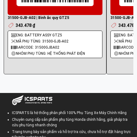
31500-GJB-A02 | Bình ắc quy GTZ5
31500-GJB-A01
343.478 ₫
343.478 
ENG: BATTERY ASSY GTZ5
ENG: BAT
MÃ PHỤ TÙNG: 31500-GJB-A02
MÃ PHỤ TÙ
BARCODE: 31500GJBA02
BARCODE:
NHÓM PHỤ TÙNG: HỆ THỐNG PHÁT ĐIỆN
NHÓM PHỤ
ICSPARTS là hệ thống phân phối 100% Phụ Tùng Xe Máy Chính Hãng
Chuyên cung cấp sản phẩm phụ tùng Honda chính hãng, giải pháp tra
cứu phụ tùng nhanh chóng
Trang trưng bày sản phẩm và hỗ trợ tra cứu, chưa hỗ trợ đặt hàng trực