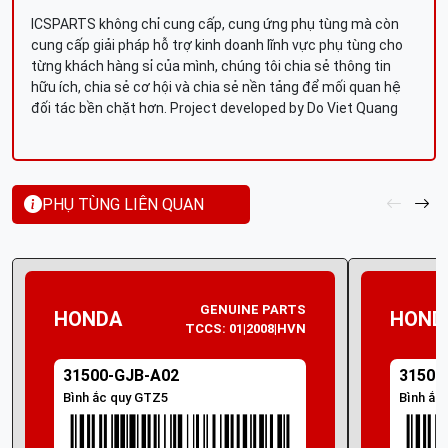
ICSPARTS không chỉ cung cấp, cung ứng phụ tùng mà còn
cung cấp giải pháp hỗ trợ kinh doanh lĩnh vực phụ tùng cho
từng khách hàng sỉ của mình, chúng tôi chia sẻ thông tin
hữu ích, chia sẻ cơ hội và chia sẻ nền tảng để mối quan hệ
đối tác bền chặt hơn. Project developed by Do Viet Quang
PHỤ TÙNG LIÊN QUAN
GENUINE PARTS
HONDA
HOND
TCCS: 01|2008|HVN
31500-GJB-A02
31500
Bình ắc quy GTZ5
Bình ắc