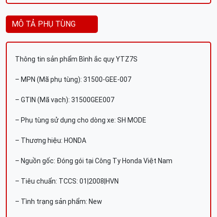
MÔ TẢ PHỤ TÙNG
Thông tin sản phẩm Bình ắc quy YTZ7S
– MPN (Mã phụ tùng): 31500-GEE-007
– GTIN (Mã vạch): 31500GEE007
– Phụ tùng sử dụng cho dòng xe: SH MODE
– Thương hiệu: HONDA
– Nguồn gốc: Đóng gói tại Công Ty Honda Việt Nam
– Tiêu chuẩn: TCCS: 01|2008|HVN
– Tình trạng sản phẩm: New