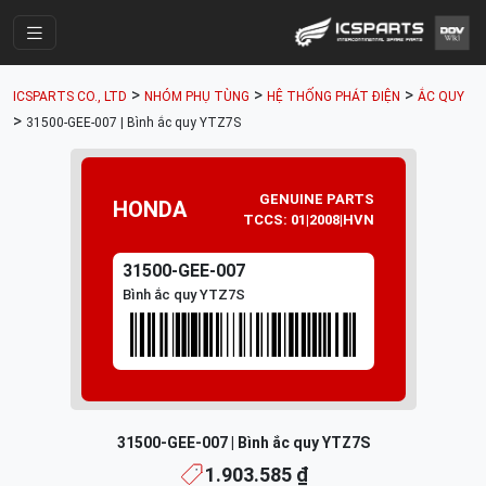
Trang Chính
>
>
>
ICSPARTS CO., LTD
NHÓM PHỤ TÙNG
HỆ THỐNG PHÁT ĐIỆN
ẮC QUY
Cửa Hàng
>
31500-GEE-007 | Bình ắc quy YTZ7S
Parts Catalogue
Mã Phụ Tùng
GENUINE PARTS
HONDA
TCCS: 01|2008|HVN
Nhóm Phụ Tùng
31500-GEE-007
Tài khoản
Bình ắc quy YTZ7S
31500-GEE-007 | Bình ắc quy YTZ7S
1.903.585 ₫