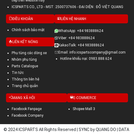
tiếp trên website này
ICSPARTS CO., LTD - MST: 2500737606 - ĐẠI DIỆN : ĐỖ VIỆT QUANG
ĐIỀU KHOẢN
LIÊN HỆ NHANH
Chính sách bảo mật
WhatsApp: +84 983888624
Viber: +84 983888624
LIÊN KẾT NÓNG
KakaoTalk: +84 983888624
Email: info.icspartscompany@gmail.com
Phụ tùng các dòng xe
Hotline khiếu nại: 0983.888.624
Nhóm phụ tùng
Parts Catalogue
Tin tức
Thông tin liên hệ
Trang chủ quản
MẠNG XÃ HỘI
E-COMMERCE
Facebook Fanpage
Shopee Mall 3
Facebook Company
© 2024 ICSPARTS All Rights Reserved | SYNC by QUANG DO | DATA