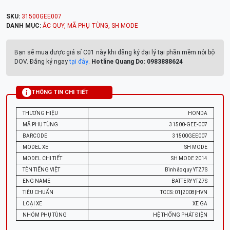
SKU:
31500GEE007
DANH MỤC:
ẮC QUY
,
MÃ PHỤ TÙNG
,
SH MODE
Bạn sẽ mua được giá sỉ C01 này khi đăng ký đại lý tại phần mềm nội bộ
DOV. Đăng ký ngay
tại đây
.
Hotline Quang Do: 0983888624
THÔNG TIN CHI TIẾT
THƯƠNG HIỆU
HONDA
MÃ PHỤ TÙNG
31500-GEE-007
BARCODE
31500GEE007
MODEL XE
SH MODE
MODEL CHI TIẾT
SH MODE 2014
TÊN TIẾNG VIỆT
Bình ắc quy YTZ7S
ENG NAME
BATTERY YTZ7S
TIÊU CHUẨN
TCCS: 01|2008|HVN
LOẠI XE
XE GA
NHÓM PHỤ TÙNG
HỆ THỐNG PHÁT ĐIỆN