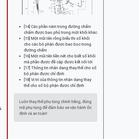
[14] Các phần nằm trong đường chấm
chấm được bao phủ trong một khối khác
[15] Một mũi tên rỗng biểu thị số khối
cho các bộ phận được bao bọc trong
đường chấm
[16] Một mũi tên liền nét cho biết số khối
mà phần được đề cập được kết nối tới
[17] Thông tin nhận dạng thay thế cho số
bộ phận được chỉ định
[18] Vị trí của thông tin nhận dạng thay
thế cho số bộ phận được chỉ định
Luôn thay thế phụ tùng chính hãng, đúng
mã phụ tùng để đảm bảo xe vận hành ổn
%
định và an toàn!