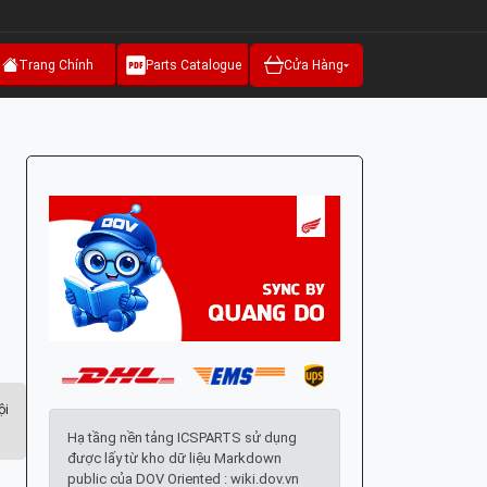
Trang Chính
Parts Catalogue
Cửa Hàng
ội
Hạ tầng nền tảng ICSPARTS sử dụng
được lấy từ kho dữ liệu Markdown
public của DOV Oriented : wiki.dov.vn