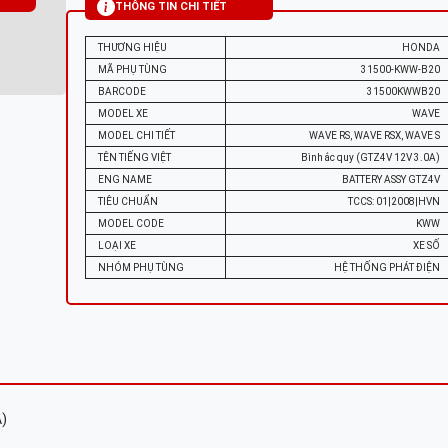
THÔNG TIN CHI TIẾT
THƯƠNG HIỆU
HONDA
MÃ PHỤ TÙNG
31500-KWW-B20
BARCODE
31500KWWB20
MODEL XE
WAVE
MODEL CHI TIẾT
WAVE RS, WAVE RSX, WAVE S
TÊN TIẾNG VIỆT
Bình ắc quy (GTZ4V 12V 3.0A)
ENG NAME
BATTERY ASSY GTZ4V
TIÊU CHUẨN
TCCS: 01|2008|HVN
MODEL CODE
KWW
LOẠI XE
XE SỐ
NHÓM PHỤ TÙNG
HỆ THỐNG PHÁT ĐIỆN
A)