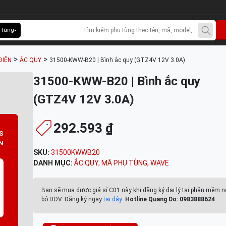
 Tùng
>
>
ĐIỆN
ẮC QUY
31500-KWW-B20 | Bình ắc quy (GTZ4V 12V 3.0A)
31500-KWW-B20 | Bình ắc quy
(GTZ4V 12V 3.0A)
292.593 ₫
S
N
SKU:
31500KWWB20
DANH MỤC:
ẮC QUY
,
MÃ PHỤ TÙNG
,
WAVE
Bạn sẽ mua được giá sỉ C01 này khi đăng ký đại lý tại phần mềm n
bộ DOV. Đăng ký ngay
tại đây
.
Hotline Quang Do: 0983888624