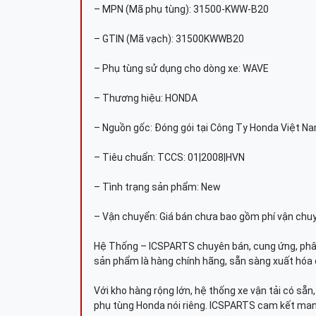
– MPN (Mã phụ tùng): 31500-KWW-B20
– GTIN (Mã vạch): 31500KWWB20
– Phụ tùng sử dụng cho dòng xe: WAVE
– Thương hiệu: HONDA
– Nguồn gốc: Đóng gói tại Công Ty Honda Việt N
– Tiêu chuẩn: TCCS: 01|2008|HVN
– Tình trạng sản phẩm: New
– Vận chuyển: Giá bán chưa bao gồm phí vận chu
Hệ Thống – ICSPARTS chuyên bán, cung ứng, phâ
sản phẩm là hàng chính hãng, sẵn sàng xuất hóa 
Với kho hàng rộng lớn, hệ thống xe vận tải có sẵ
phụ tùng Honda nói riêng. ICSPARTS cam kết man