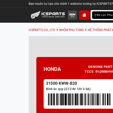
Bạn muốn tự tạo cho mình 1 website tương tự ICSPARTS?
Bộ Lọc Phụ
>
>
ICSPARTS CO., LTD
NHÓM PHỤ TÙNG
HỆ THỐNG PHÁT 
GENUINE PART
HONDA
TCCS: 01|2008|HV
31500-KWW-B20
Bình ắc quy (GTZ4V 12V 3.0A)