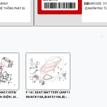
JBA01
BARCODE: 31
NHÓM PHỤ TÙNG: HỆ THỐNG PHÁT ĐIỆN
ANC1107/8/
F-14 | SEAT/BATTERY (ANF11
H ĐIỆN | AIR
09/AFX110A,B/AFS110A,B) | W
007-12/2012)
AVE 110 S (04/2009-04/2013) /
 WAVE 110 RS (04/2009-04/201