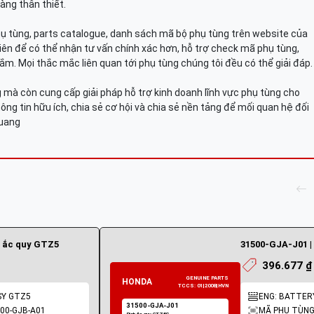
àng thân thiết.
hụ tùng, parts catalogue, danh sách mã bộ phụ tùng trên website của
viên để có thể nhận tư vấn chính xác hơn, hỗ trợ check mã phụ tùng,
ắm. Mọi thắc mắc liên quan tới phụ tùng chúng tôi đều có thể giải đáp.
mà còn cung cấp giải pháp hỗ trợ kinh doanh lĩnh vực phụ tùng cho
ông tin hữu ích, chia sẻ cơ hội và chia sẻ nền tảng để mối quan hệ đối
Quang
h ắc quy GTZ5
31500-GJA-J01 |
396.677 ₫
SY GTZ5
ENG: BATTER
00-GJB-A01
MÃ PHỤ TÙNG: