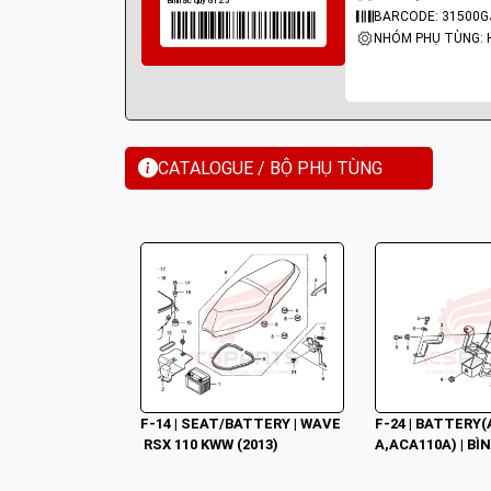
BARCODE: 31500G
CATALOGUE / BỘ PHỤ TÙNG
F-14 | SEAT/BATTERY | WAVE
F-24 | BATTERY(
 RSX 110 KWW (2013)
A,ACA110A) | BÌN
 BLADE 110 (03/2