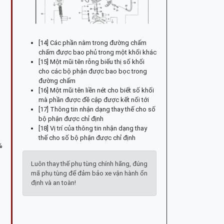
[14] Các phần nằm trong đường chấm
chấm được bao phủ trong một khối khác
[15] Một mũi tên rỗng biểu thị số khối
cho các bộ phận được bao bọc trong
đường chấm
[16] Một mũi tên liền nét cho biết số khối
mà phần được đề cập được kết nối tới
[17] Thông tin nhận dạng thay thế cho số
bộ phận được chỉ định
[18] Vị trí của thông tin nhận dạng thay
thế cho số bộ phận được chỉ định
%
Luôn thay thế phụ tùng chính hãng, đúng
mã phụ tùng để đảm bảo xe vận hành ổn
định và an toàn!