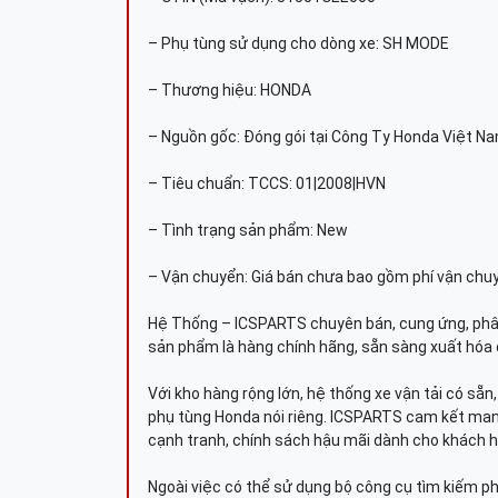
– Phụ tùng sử dụng cho dòng xe: SH MODE
– Thương hiệu: HONDA
– Nguồn gốc: Đóng gói tại Công Ty Honda Việt N
– Tiêu chuẩn: TCCS: 01|2008|HVN
– Tình trạng sản phẩm: New
– Vận chuyển: Giá bán chưa bao gồm phí vận chu
Hệ Thống – ICSPARTS chuyên bán, cung ứng, phâ
sản phẩm là hàng chính hãng, sẵn sàng xuất hóa 
Với kho hàng rộng lớn, hệ thống xe vận tải có sẵ
phụ tùng Honda nói riêng. ICSPARTS cam kết man
cạnh tranh, chính sách hậu mãi dành cho khách h
Ngoài việc có thể sử dụng bộ công cụ tìm kiếm p