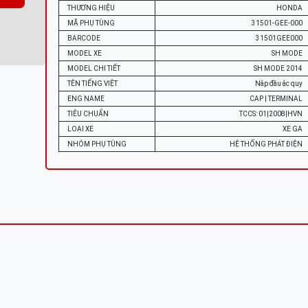
THƯƠNG HIỆU
HONDA
MÃ PHỤ TÙNG
31501-GEE-000
BARCODE
31501GEE000
MODEL XE
SH MODE
MODEL CHI TIẾT
SH MODE 2014
TÊN TIẾNG VIỆT
Nắp đầu ắc quy
ENG NAME
CAP | TERMINAL
TIÊU CHUẨN
TCCS: 01|2008|HVN
LOẠI XE
XE GA
NHÓM PHỤ TÙNG
HỆ THỐNG PHÁT ĐIỆN