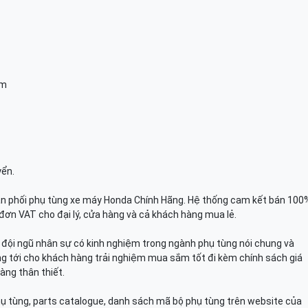
am
yển.
n phối phụ tùng xe máy Honda Chính Hãng. Hệ thống cam kết bán 100
đơn VAT cho đại lý, cửa hàng và cả khách hàng mua lẻ.
n, đội ngũ nhân sự có kinh nghiệm trong ngành phụ tùng nói chung và
g tới cho khách hàng trải nghiệm mua sắm tốt đi kèm chính sách giá
àng thân thiết.
hụ tùng, parts catalogue, danh sách mã bộ phụ tùng trên website của