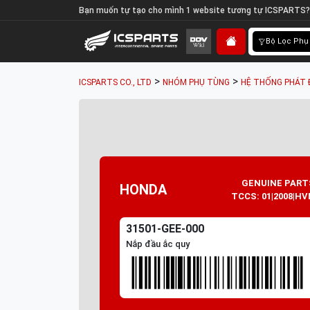
Bạn muốn tự tạo cho mình 1 website tương tự ICSPARTS?
Bộ Lọc Phụ
>
>
ICSPARTS CO., LTD
NHÓM PHỤ TÙNG
HỆ THỐNG PHÁT 
GENUINE PART
HONDA
TCCS: 01|2008|HV
31501-GEE-000
Nắp đầu ắc quy