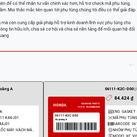
viên để có thể nhận tư vấn chính xác hơn, hỗ trợ check mã phụ tùng,
ắm. Mọi thắc mắc liên quan tới phụ tùng chúng tôi đều có thể giải đáp.
mà còn cung cấp giải pháp hỗ trợ kinh doanh lĩnh vực phụ tùng cho
ông tin hữu ích, chia sẻ cơ hội và chia sẻ nền tảng để mối quan hệ đối
Quang
ioăng A
06111-K2C-D00 | 
84.424 ₫
 A
ENG: GASKET 
11-K44-J01
MÃ PHỤ TÙNG:
44J01
BARCODE: 06
NHÓM PHỤ TÙNG: LỐC MÁY -VÁCH MÁY - GIOĂNG MÁY
MODEL XE: VI