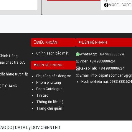
MODEL CODE:
ĐIỀU KHOẢN
LIÊN HỆ NHANH
Chính sách bảo mật
WhatsApp: +84 983888624
Chính Hãng
Viber: +84 983888624
ải pháp tra cứu
LIÊN KẾT NÓNG
KakaoTalk: +84 983888624
đặt hàng trực tiếp
Email: info.icspartscompany@g
Phụ tùng các dòng xe
Hotline khiếu nại: 0983.888.624
Nhóm phụ tùng
VIỆT QUANG
Parts Catalogue
Tin tức
Thông tin liên hệ
Trang chủ quản
UANG DO | DATA by DOV ORIENTED