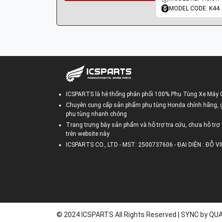
MODEL CODE: K44
ICSPARTS là hệ thống phân phối 100% Phụ Tùng Xe Máy 
Chuyên cung cấp sản phẩm phụ tùng Honda chính hãng, gi
phụ tùng nhanh chóng
Trang trưng bày sản phẩm và hỗ trợ tra cứu, chưa hỗ trợ 
trên website này
ICSPARTS CO., LTD - MST: 2500737606 - ĐẠI DIỆN : ĐỖ 
© 2024 ICSPARTS All Rights Reserved | SYNC by Q