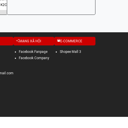
 K2C
MODEL C
MẠNG XÃ HỘI
E-COMMERCE
Facebook Fanpage
Shopee Mall 3
Facebook Company
mail.com