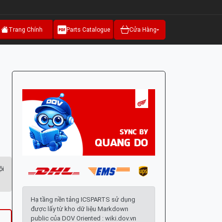
Trang Chính
Parts Catalogue
Cửa Hàng
ội
Hạ tầng nền tảng ICSPARTS sử dụng
được lấy từ kho dữ liệu Markdown
public của DOV Oriented : wiki.dov.vn