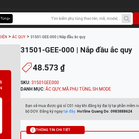
 Tùng
>
>
ĐIỆN
ẮC QUY
31501-GEE-000 | Nắp đầu ắc quy
31501-GEE-000 | Nắp đầu ắc quy
48.573 ₫
S
SKU:
31501GEE000
N
DANH MỤC:
ẮC QUY
,
MÃ PHỤ TÙNG
,
SH MODE
Bạn sẽ mua được giá sỉ C01 này khi đăng ký đại lý tại phần mềm n
bộ DOV. Đăng ký ngay
tại đây
.
Hotline Quang Do: 0983888624
THÔNG TIN CHI TIẾT