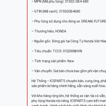
– MPN (Mã phụ tùng): 31502-GB4-680
– GTIN (Mã vạch): 31502GB4680
– Phụ tùng sử dụng cho dòng xe: DREAM, FUTUR
– Thương hiệu: HONDA
– Nguồn gốc: Đóng gói tại Công Ty Honda Việt N
– Tiêu chuẩn: TCCS: 01|2008|HVN
– Tình trạng sản phẩm: New
– Vận chuyển: Giá bán chưa bao gồm phí vận chu
Hệ Thống – ICSPARTS chuyên bán, cung ứng, phâ
sản phẩm là hàng chính hãng, sẵn sàng xuất hóa 
Với kho hàng rộng lớn, hệ thống xe vận tải có sẵ
phụ tùng Honda nói riêng. ICSPARTS cam kết man
cạnh tranh, chính sách hậu mãi dành cho khách h