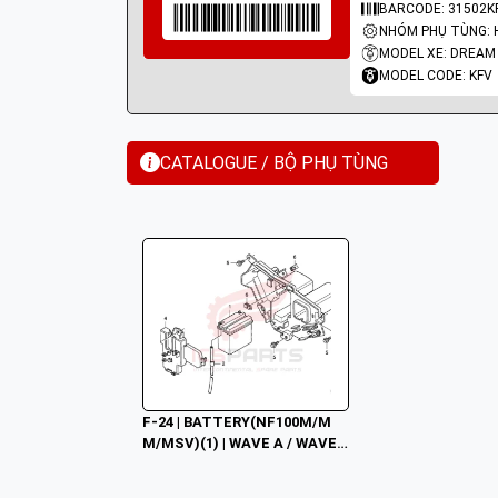
BARCODE: 31502K
MODEL XE: DREAM
MODEL CODE: KFV
CATALOGUE / BỘ PHỤ TÙNG
F-24 | BATTERY(NF100M/M
M/MSV)(1) | WAVE A / WAVE
 A+ / WAVE ZX / WAVE RSV /
 WAVE ALPHA / WAVE RS / W