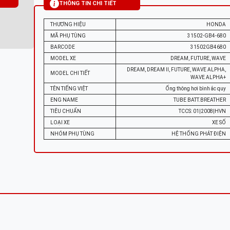
THÔNG TIN CHI TIẾT
THƯƠNG HIỆU
HONDA
MÃ PHỤ TÙNG
31502-GB4-680
BARCODE
31502GB4680
MODEL XE
DREAM, FUTURE, WAVE
DREAM, DREAM II, FUTURE, WAVE ALPHA,
MODEL CHI TIẾT
WAVE ALPHA+
TÊN TIẾNG VIỆT
Ống thông hơi bình ắc quy
ENG NAME
TUBE BATT.BREATHER
TIÊU CHUẨN
TCCS: 01|2008|HVN
LOẠI XE
XE SỐ
NHÓM PHỤ TÙNG
HỆ THỐNG PHÁT ĐIỆN