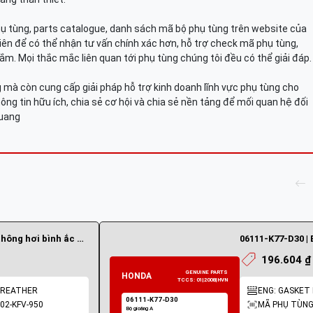
hụ tùng, parts catalogue, danh sách mã bộ phụ tùng trên website của
viên để có thể nhận tư vấn chính xác hơn, hỗ trợ check mã phụ tùng,
ắm. Mọi thắc mắc liên quan tới phụ tùng chúng tôi đều có thể giải đáp.
mà còn cung cấp giải pháp hỗ trợ kinh doanh lĩnh vực phụ tùng cho
ông tin hữu ích, chia sẻ cơ hội và chia sẻ nền tảng để mối quan hệ đối
Quang
31502-KFV-950 | ống thông hơi bình ắc quy
06111-K77-D30 | 
196.604 ₫
BREATHER
ENG: GASKET 
02-KFV-950
MÃ PHỤ TÙNG: