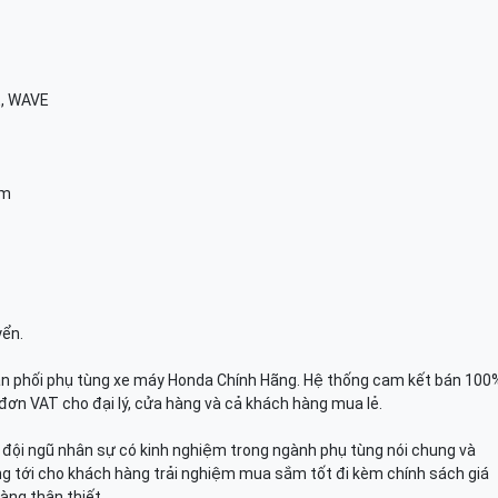
E, WAVE
am
yển.
n phối phụ tùng xe máy Honda Chính Hãng. Hệ thống cam kết bán 100
đơn VAT cho đại lý, cửa hàng và cả khách hàng mua lẻ.
n, đội ngũ nhân sự có kinh nghiệm trong ngành phụ tùng nói chung và
g tới cho khách hàng trải nghiệm mua sắm tốt đi kèm chính sách giá
àng thân thiết.