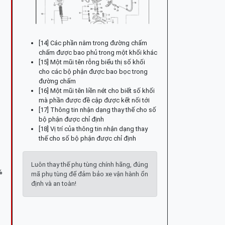
[14] Các phần nằm trong đường chấm
chấm được bao phủ trong một khối khác
[15] Một mũi tên rỗng biểu thị số khối
cho các bộ phận được bao bọc trong
đường chấm
[16] Một mũi tên liền nét cho biết số khối
mà phần được đề cập được kết nối tới
[17] Thông tin nhận dạng thay thế cho số
bộ phận được chỉ định
[18] Vị trí của thông tin nhận dạng thay
thế cho số bộ phận được chỉ định
Luôn thay thế phụ tùng chính hãng, đúng
%
mã phụ tùng để đảm bảo xe vận hành ổn
định và an toàn!