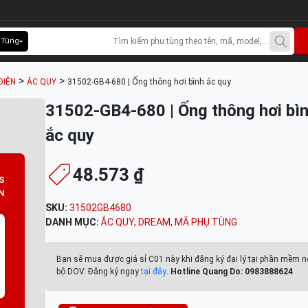
 Tùng
>
>
ĐIỆN
ẮC QUY
31502-GB4-680 | Ống thông hơi bình ắc quy
31502-GB4-680 | Ống thông hơi bì
ắc quy
48.573 ₫
S
N
SKU:
31502GB4680
DANH MỤC:
ẮC QUY
,
DREAM
,
MÃ PHỤ TÙNG
Bạn sẽ mua được giá sỉ C01 này khi đăng ký đại lý tại phần mềm n
bộ DOV. Đăng ký ngay
tại đây
.
Hotline Quang Do: 0983888624