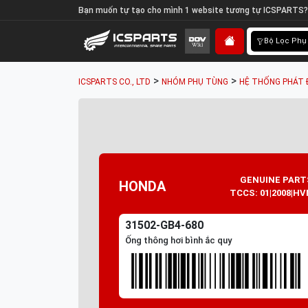
Bạn muốn tự tạo cho mình 1 website tương tự ICSPARTS?
Bộ Lọc Phụ
>
>
ICSPARTS CO., LTD
NHÓM PHỤ TÙNG
HỆ THỐNG PHÁT 
GENUINE PART
HONDA
TCCS: 01|2008|HV
31502-GB4-680
Ống thông hơi bình ắc quy