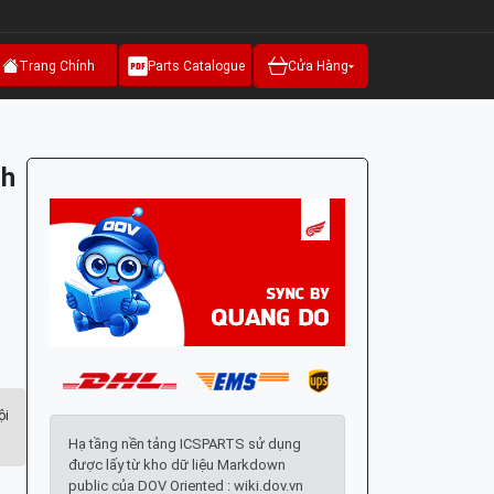
Trang Chính
Parts Catalogue
Cửa Hàng
nh
ội
Hạ tầng nền tảng ICSPARTS sử dụng
được lấy từ kho dữ liệu Markdown
public của DOV Oriented : wiki.dov.vn