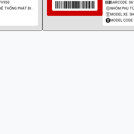
FV950
BARCODE: 06
NHÓM PHỤ TÙNG: HỆ THỐNG PHÁT ĐIỆN
MODEL XE: SH
MODEL CODE: