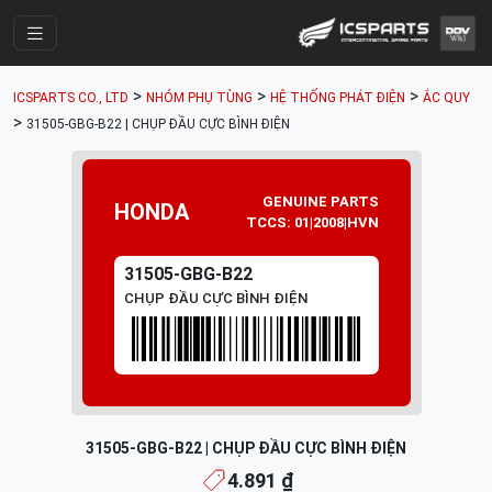
Trang Chính
>
>
>
ICSPARTS CO., LTD
NHÓM PHỤ TÙNG
HỆ THỐNG PHÁT ĐIỆN
ẮC QUY
Cửa Hàng
>
31505-GBG-B22 | CHỤP ĐẦU CỰC BÌNH ĐIỆN
Parts Catalogue
Mã Phụ Tùng
GENUINE PARTS
HONDA
TCCS: 01|2008|HVN
Nhóm Phụ Tùng
31505-GBG-B22
Tài khoản
CHỤP ĐẦU CỰC BÌNH ĐIỆN
31505-GBG-B22 | CHỤP ĐẦU CỰC BÌNH ĐIỆN
4.891 ₫