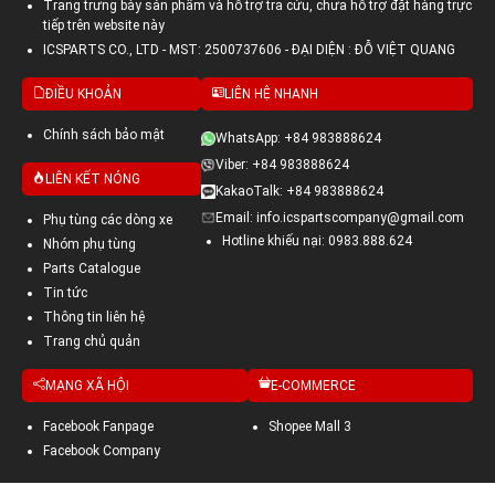
Trang trưng bày sản phẩm và hỗ trợ tra cứu, chưa hỗ trợ đặt hàng trực
tiếp trên website này
ICSPARTS CO., LTD - MST: 2500737606 - ĐẠI DIỆN : ĐỖ VIỆT QUANG
ĐIỀU KHOẢN
LIÊN HỆ NHANH
Chính sách bảo mật
WhatsApp: +84 983888624
Viber: +84 983888624
LIÊN KẾT NÓNG
KakaoTalk: +84 983888624
Email: info.icspartscompany@gmail.com
Phụ tùng các dòng xe
Hotline khiếu nại: 0983.888.624
Nhóm phụ tùng
Parts Catalogue
Tin tức
Thông tin liên hệ
Trang chủ quản
MẠNG XÃ HỘI
E-COMMERCE
Facebook Fanpage
Shopee Mall 3
Facebook Company