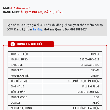
SKU:
31505GBGB22
DANH MỤC:
ẮC QUY
,
DREAM
,
MÃ PHỤ TÙNG
Bạn sẽ mua được giá sỉ C01 này khi đăng ký đại lý tại phần mềm nội bộ
DOV. Đăng ký ngay
tại đây
.
Hotline Quang Do: 0983888624
THÔNG TIN CHI TIẾT
THƯƠNG HIỆU
HONDA
MÃ PHỤ TÙNG
31505-GBG-B22
BARCODE
31505GBGB22
MODEL XE
DREAM
MODEL CHI TIẾT
DREAM
TÊN TIẾNG VIỆT
CHỤP ĐẦU CỰC BÌNH ĐIỆN
ENG NAME
FILLING PLUG
TIÊU CHUẨN
TCCS: 01|2008|HVN
MODEL CODE
GBG
LOẠI XE
XE SỐ
NHÓM PHỤ TÙNG
HỆ THỐNG PHÁT ĐIỆN