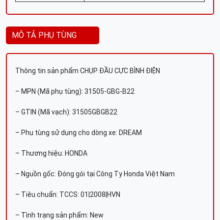
MÔ TẢ PHỤ TÙNG
Thông tin sản phẩm CHỤP ĐẦU CỰC BÌNH ĐIỆN
– MPN (Mã phụ tùng): 31505-GBG-B22
– GTIN (Mã vạch): 31505GBGB22
– Phụ tùng sử dụng cho dòng xe: DREAM
– Thương hiệu: HONDA
– Nguồn gốc: Đóng gói tại Công Ty Honda Việt Nam
– Tiêu chuẩn: TCCS: 01|2008|HVN
– Tình trạng sản phẩm: New