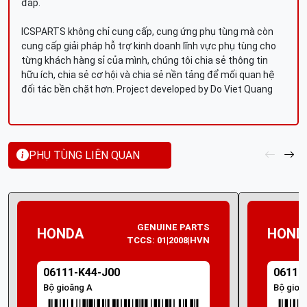
đáp.
ICSPARTS không chỉ cung cấp, cung ứng phụ tùng mà còn
cung cấp giải pháp hỗ trợ kinh doanh lĩnh vực phụ tùng cho
từng khách hàng sỉ của mình, chúng tôi chia sẻ thông tin
hữu ích, chia sẻ cơ hội và chia sẻ nền tảng để mối quan hệ
đối tác bền chặt hơn. Project developed by Do Viet Quang
PHỤ TÙNG LIÊN QUAN
GENUINE PARTS
HONDA
HOND
TCCS: 01|2008|HVN
06111-K44-J00
06111
Bộ gioăng A
Bộ gioă