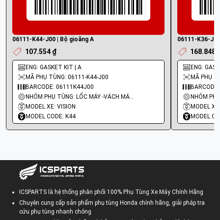
06111-K44-J00 | Bộ gioăng A
06111-K36-J00 
107.554 ₫
168.848 
ENG: GASKET KIT | A
ENG: GASK
MÃ PHỤ TÙNG: 06111-K44-J00
MÃ PHỤ TÙ
BARCODE: 06111K44J00
BARCODE:
NHÓM PHỤ TÙNG: LỐC MÁY -VÁCH MÁY - GIOĂNG MÁY
MODEL XE: VISION
MODEL XE
MODEL CODE: K44
MODEL CO
ICSPARTS là hệ thống phân phối 100% Phụ Tùng Xe Máy Chính Hãng
Chuyên cung cấp sản phẩm phụ tùng Honda chính hãng, giải pháp tra
cứu phụ tùng nhanh chóng