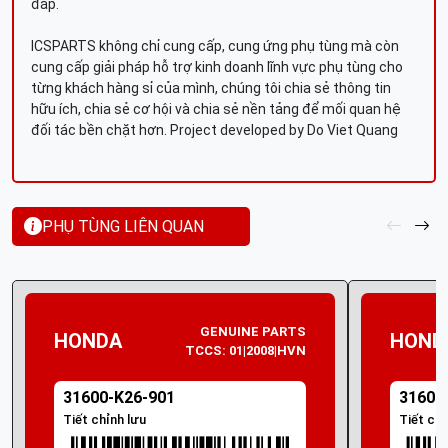
đáp.
ICSPARTS không chỉ cung cấp, cung ứng phụ tùng mà còn
cung cấp giải pháp hỗ trợ kinh doanh lĩnh vực phụ tùng cho
từng khách hàng sỉ của mình, chúng tôi chia sẻ thông tin
hữu ích, chia sẻ cơ hội và chia sẻ nền tảng để mối quan hệ
đối tác bền chặt hơn. Project developed by Do Viet Quang
PHỤ TÙNG LIÊN QUAN
GENUINE PARTS
HONDA
HOND
TCCS: 01|2008|HVN
31600-K26-901
31600
Tiết chỉnh lưu
Tiết chế