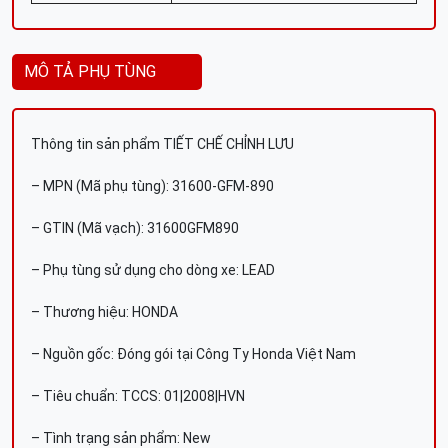
MÔ TẢ PHỤ TÙNG
Thông tin sản phẩm TIẾT CHẾ CHỈNH LƯU
– MPN (Mã phụ tùng): 31600-GFM-890
– GTIN (Mã vạch): 31600GFM890
– Phụ tùng sử dụng cho dòng xe: LEAD
– Thương hiệu: HONDA
– Nguồn gốc: Đóng gói tại Công Ty Honda Việt Nam
– Tiêu chuẩn: TCCS: 01|2008|HVN
– Tình trạng sản phẩm: New