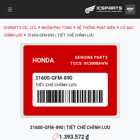
Trang Chính
>
>
>
ICSPARTS CO., LTD
NHÓM PHỤ TÙNG
HỆ THỐNG PHÁT ĐIỆN
CỦ SẠC -
Cửa Hàng
>
CHỈNH LƯU
31600-GFM-890 | TIẾT CHẾ CHỈNH LƯU
Parts Catalogue
Mã Phụ Tùng
GENUINE PARTS
HONDA
TCCS: 01|2008|HVN
Nhóm Phụ Tùng
31600-GFM-890
Tài khoản
TIẾT CHẾ CHỈNH LƯU
31600-GFM-890 | TIẾT CHẾ CHỈNH LƯU
1.393.572 ₫