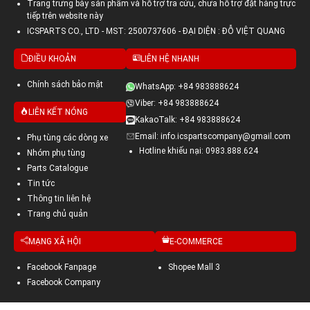
Trang trưng bày sản phẩm và hỗ trợ tra cứu, chưa hỗ trợ đặt hàng trực
tiếp trên website này
ICSPARTS CO., LTD - MST: 2500737606 - ĐẠI DIỆN : ĐỖ VIỆT QUANG
ĐIỀU KHOẢN
LIÊN HỆ NHANH
Chính sách bảo mật
WhatsApp: +84 983888624
Viber: +84 983888624
LIÊN KẾT NÓNG
KakaoTalk: +84 983888624
Email: info.icspartscompany@gmail.com
Phụ tùng các dòng xe
Hotline khiếu nại: 0983.888.624
Nhóm phụ tùng
Parts Catalogue
Tin tức
Thông tin liên hệ
Trang chủ quản
MẠNG XÃ HỘI
E-COMMERCE
Facebook Fanpage
Shopee Mall 3
Facebook Company