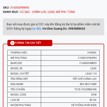
SKU:
31600GFM890
DANH MỤC:
CỦ SẠC - CHỈNH LƯU
,
LEAD
,
MÃ PHỤ TÙNG
Bạn sẽ mua được giá sỉ C01 này khi đăng ký đại lý tại phần mềm nội bộ
DOV. Đăng ký ngay
tại đây
.
Hotline Quang Do: 0983888624
THÔNG TIN CHI TIẾT
THƯƠNG HIỆU
HONDA
MÃ PHỤ TÙNG
31600-GFM-890
BARCODE
31600GFM890
MODEL XE
LEAD
MODEL CHI TIẾT
LEAD 110
TÊN TIẾNG VIỆT
TIẾT CHẾ CHỈNH LƯU
ENG NAME
REG RECT ASSY
TIÊU CHUẨN
TCCS: 01|2008|HVN
MODEL CODE
GFM
LOẠI XE
XE GA
NHÓM PHỤ TÙNG
HỆ THỐNG PHÁT ĐIỆN