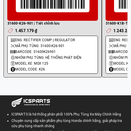
31600-K26-901 | Tiết chỉnh lưu
31600-K1B-T01 
1.457.179 ₫
1.243.22
ENG: RECTIFIER COMP. | REGULATOR
ENG: REG 
MÃ PHỤ TÙNG: 31600-K26-901
MÃ PHỤ TÙ
BARCODE: 31600K26901
BARCODE:
NHÓM PHỤ TÙNG: HỆ THỐNG PHÁT ĐIỆN
NHÓM PHỤ
MODEL XE: MSX 125
MODEL XE:
MODEL CODE: K26
MODEL CO
ICSPARTS là hệ thống phân phối 100% Phụ Tùng Xe Máy Chính Hãng
Chuyên cung cấp sản phẩm phụ tùng Honda chính hãng, giải pháp tra
cứu phụ tùng nhanh chóng