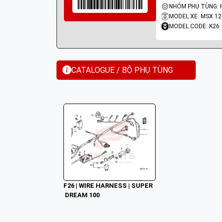
MODEL XE: MSX 12
MODEL CODE: K26
CATALOGUE / BỘ PHỤ TÙNG
F26 | WIRE HARNESS | SUPER
 DREAM 100