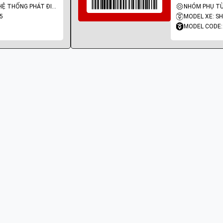
NHÓM PHỤ TÙNG: HỆ THỐNG PHÁT ĐIỆN
5
MODEL XE: SH
MODEL CODE: