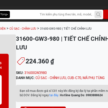
 Tùng
>
>
ĐIỆN
CỦ SẠC - CHỈNH LƯU
31600-GW3-980 | TIẾT CHẾ CHỈNH LƯU
31600-GW3-980 | TIẾT CHẾ CHỈN
LƯU
224.360 ₫
S
N
SKU:
31600GW3980
DANH MỤC:
CỦ SẠC - CHỈNH LƯU
,
CUB-C70
,
MÃ PHỤ TÙNG
Bạn sẽ mua được giá sỉ C01 này khi đăng ký đại lý tại phần mềm n
bộ DOV. Đăng ký ngay
tại đây
.
Hotline Quang Do: 0983888624