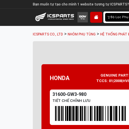
Bạn muốn tự tạo cho mình 1 website tương tự ICSPARTS?
Bộ Lọc Phụ
>
>
ICSPARTS CO., LTD
NHÓM PHỤ TÙNG
HỆ THỐNG PHÁT 
GENUINE PART
HONDA
TCCS: 01|2008|HV
31600-GW3-980
TIẾT CHẾ CHỈNH LƯU