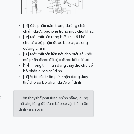
[14] Các phần nằm trong đường chấm
chấm được bao phủ trong một khối khác
[15] Một mũi tên rỗng biểu thị số khối
cho các bộ phận được bao bọc trong
đường chấm
[16] Một mũi tên liền nét cho biết số khối
mà phần được đề cập được kết nối tới
[17] Thông tin nhận dạng thay thế cho số
bộ phận được chỉ định
[18] Vị trí của thông tin nhận dạng thay
thế cho số bộ phận được chỉ định
%
Luôn thay thế phụ tùng chính hãng, đúng
mã phụ tùng để đảm bảo xe vận hành ổn
định và an toàn!