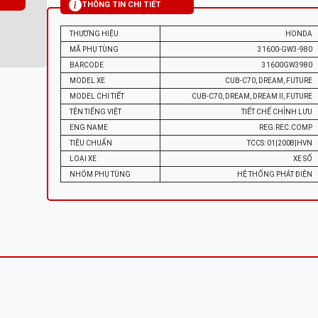
THÔNG TIN CHI TIẾT
THƯƠNG HIỆU
HONDA
MÃ PHỤ TÙNG
31600-GW3-980
BARCODE
31600GW3980
MODEL XE
CUB-C70, DREAM, FUTURE
MODEL CHI TIẾT
CUB-C70, DREAM, DREAM II, FUTURE
TÊN TIẾNG VIỆT
TIẾT CHẾ CHỈNH LƯU
ENG NAME
REG.REC.COMP
TIÊU CHUẨN
TCCS: 01|2008|HVN
LOẠI XE
XE SỐ
NHÓM PHỤ TÙNG
HỆ THỐNG PHÁT ĐIỆN