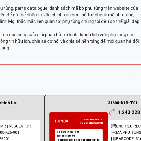
hụ tùng, parts catalogue, danh sách mã bộ phụ tùng trên website của
viên để có thể nhận tư vấn chính xác hơn, hỗ trợ check mã phụ tùng,
ắm. Mọi thắc mắc liên quan tới phụ tùng chúng tôi đều có thể giải đáp.
mà còn cung cấp giải pháp hỗ trợ kinh doanh lĩnh vực phụ tùng cho
ông tin hữu ích, chia sẻ cơ hội và chia sẻ nền tảng để mối quan hệ đối
Quang
chỉnh lưu
31600-K1B-T01 | 
1.243.228
OMP. | REGULATOR
ENG: REG RE
00-K26-901
MÃ PHỤ TÙNG
26901
BARCODE: 31