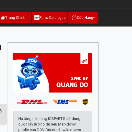
Trang Chính
Parts Catalogue
Cửa Hàng
H
ội
Hạ tầng nền tảng ICSPARTS sử dụng
được lấy từ kho dữ liệu Markdown
public của DOV Oriented : wiki.dov.vn