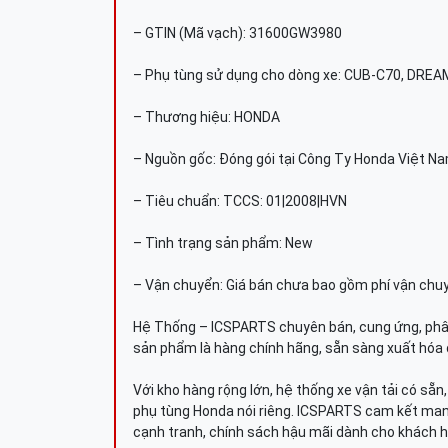
– GTIN (Mã vạch): 31600GW3980
– Phụ tùng sử dụng cho dòng xe: CUB-C70, DRE
– Thương hiệu: HONDA
– Nguồn gốc: Đóng gói tại Công Ty Honda Việt N
– Tiêu chuẩn: TCCS: 01|2008|HVN
– Tình trạng sản phẩm: New
– Vận chuyển: Giá bán chưa bao gồm phí vận chu
Hệ Thống – ICSPARTS chuyên bán, cung ứng, phâ
sản phẩm là hàng chính hãng, sẵn sàng xuất hóa 
Với kho hàng rộng lớn, hệ thống xe vận tải có sẵ
phụ tùng Honda nói riêng. ICSPARTS cam kết man
cạnh tranh, chính sách hậu mãi dành cho khách h