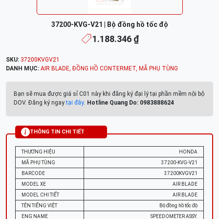
37200-KVG-V21 | Bộ đồng hồ tốc độ
1.188.346 ₫
SKU:
37200KVGV21
DANH MỤC:
AIR BLADE
,
ĐỒNG HỒ CONTERMET
,
MÃ PHỤ TÙNG
Bạn sẽ mua được giá sỉ C01 này khi đăng ký đại lý tại phần mềm nội bộ
DOV. Đăng ký ngay
tại đây
.
Hotline Quang Do: 0983888624
THÔNG TIN CHI TIẾT
THƯƠNG HIỆU
HONDA
MÃ PHỤ TÙNG
37200-KVG-V21
BARCODE
37200KVGV21
MODEL XE
AIR BLADE
MODEL CHI TIẾT
AIR BLADE
TÊN TIẾNG VIỆT
Bộ đồng hồ tốc độ
ENG NAME
SPEEDOMETER ASSY.