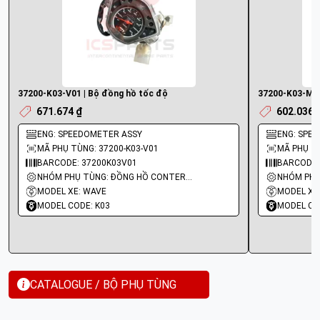
37200-K03-V01 | Bộ đồng hồ tốc độ
37200-K03-M71
671.674 ₫
602.036 
ENG: SPEEDOMETER ASSY
ENG: SPE
MÃ PHỤ TÙNG: 37200-K03-V01
MÃ PHỤ TÙ
BARCODE: 37200K03V01
BARCODE:
NHÓM PHỤ TÙNG: ĐỒNG HỒ CONTERMET
MODEL XE: WAVE
MODEL XE
MODEL CODE: K03
MODEL CO
CATALOGUE / BỘ PHỤ TÙNG