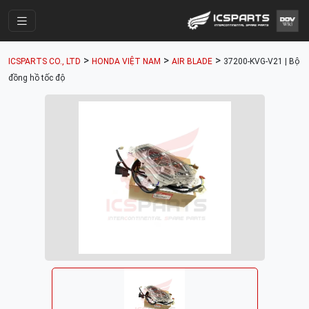
Trang Chính
>
>
>
ICSPARTS CO., LTD
HONDA VIỆT NAM
AIR BLADE
37200-KVG-V21 | Bộ
Cửa Hàng
đồng hồ tốc độ
Parts Catalogue
Mã Phụ Tùng
Nhóm Phụ Tùng
Tài khoản