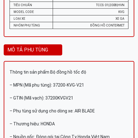
TIÊU CHUẨN
TCCS: 01|2008|HVN
MODEL CODE
KVG
LOẠI XE
XE GA
NHÓM PHỤ TÙNG
ĐỒNG HỒ CONTERMET
MÔ TẢ PHỤ TÙNG
Thông tin sản phẩm Bộ đồng hồ tốc độ
– MPN (Mã phụ tùng): 37200-KVG-V21
– GTIN (Mã vạch): 37200KVGV21
– Phụ tùng sử dụng cho dòng xe: AIR BLADE
– Thương hiệu: HONDA
– Nguồn gốc: Đóng gói tại Công Ty Honda Việt Nam