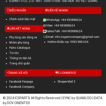
ICSPARTS CO., LTD - MST: 2500737606 - ĐẠI DIỆN : ĐỖ VIỆT QUANG
ĐIỀU KHOẢN
LIÊN HỆ NHANH
Chính sách bảo mật
WhatsApp: +84 983888624
Viber: +84 983888624
LIÊN KẾT NÓNG
KakaoTalk: +84 983888624
Email: info.icspartscompany@gmail.com
Phụ tùng các dòng xe
Hotline khiếu nại: 0983.888.624
Nhóm phụ tùng
Parts Catalogue
Tin tức
Thông tin liên hệ
Trang chủ quản
MẠNG XÃ HỘI
E-COMMERCE
Facebook Fanpage
Shopee Mall 3
Facebook Company
© 2024 ICSPARTS All Rights Reserved | SYNC by QUANG DO | DATA
by DOV ORIENTED