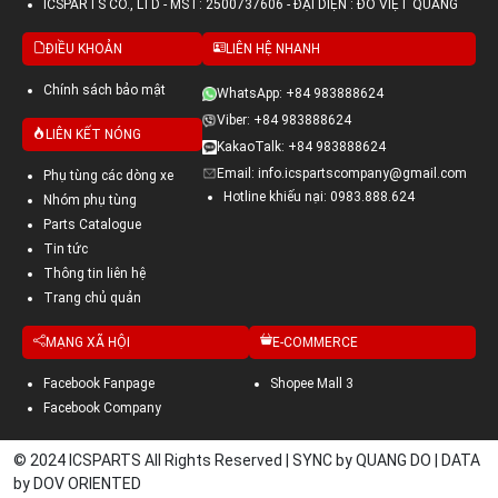
ICSPARTS CO., LTD - MST: 2500737606 - ĐẠI DIỆN : ĐỖ VIỆT QUANG
ĐIỀU KHOẢN
LIÊN HỆ NHANH
Chính sách bảo mật
WhatsApp: +84 983888624
Viber: +84 983888624
LIÊN KẾT NÓNG
KakaoTalk: +84 983888624
Email: info.icspartscompany@gmail.com
Phụ tùng các dòng xe
Hotline khiếu nại: 0983.888.624
Nhóm phụ tùng
Parts Catalogue
Tin tức
Thông tin liên hệ
Trang chủ quản
MẠNG XÃ HỘI
E-COMMERCE
Facebook Fanpage
Shopee Mall 3
Facebook Company
© 2024 ICSPARTS All Rights Reserved | SYNC by QUANG DO | DATA
by DOV ORIENTED