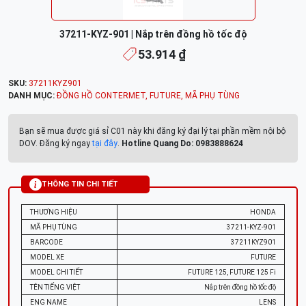
37211-KYZ-901 | Nắp trên đồng hồ tốc độ
53.914 ₫
SKU:
37211KYZ901
DANH MỤC:
ĐỒNG HỒ CONTERMET
,
FUTURE
,
MÃ PHỤ TÙNG
Bạn sẽ mua được giá sỉ C01 này khi đăng ký đại lý tại phần mềm nội bộ
DOV. Đăng ký ngay
tại đây
.
Hotline Quang Do: 0983888624
THÔNG TIN CHI TIẾT
THƯƠNG HIỆU
HONDA
MÃ PHỤ TÙNG
37211-KYZ-901
BARCODE
37211KYZ901
MODEL XE
FUTURE
MODEL CHI TIẾT
FUTURE 125, FUTURE 125 Fi
TÊN TIẾNG VIỆT
Nắp trên đồng hồ tốc độ
ENG NAME
LENS