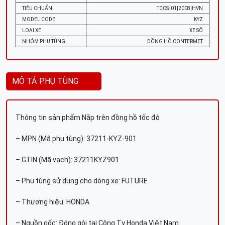
TIÊU CHUẨN
TCCS: 01|2008|HVN
MODEL CODE
KYZ
LOẠI XE
XE SỐ
NHÓM PHỤ TÙNG
ĐỒNG HỒ CONTERMET
MÔ TẢ PHỤ TÙNG
Thông tin sản phẩm Nắp trên đồng hồ tốc độ
– MPN (Mã phụ tùng): 37211-KYZ-901
– GTIN (Mã vạch): 37211KYZ901
– Phụ tùng sử dụng cho dòng xe: FUTURE
– Thương hiệu: HONDA
– Nguồn gốc: Đóng gói tại Công Ty Honda Việt Nam