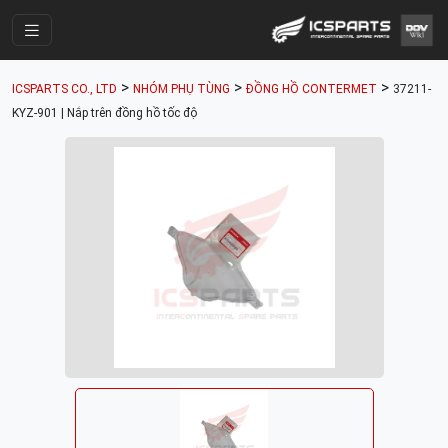
Trang Chính
>
>
>
ICSPARTS CO., LTD
NHÓM PHỤ TÙNG
ĐỒNG HỒ CONTERMET
37211-
Cửa Hàng
KYZ-901 | Nắp trên đồng hồ tốc độ
Parts Catalogue
Mã Phụ Tùng
Nhóm Phụ Tùng
Tài khoản