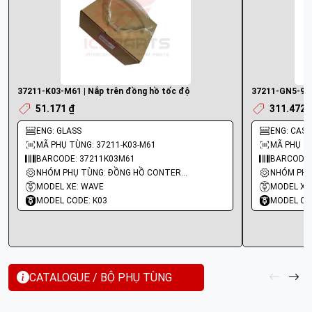
37211-K03-M61 | Nắp trên đồng hồ tốc độ
37211-GN5-901
51.171 ₫
311.472 
ENG: GLASS
ENG: CASE
MÃ PHỤ TÙNG: 37211-K03-M61
MÃ PHỤ TÙ
BARCODE: 37211K03M61
BARCODE:
NHÓM PHỤ TÙNG: ĐỒNG HỒ CONTERMET
MODEL XE: WAVE
MODEL XE
MODEL CODE: K03
MODEL CO
CATALOGUE / BỘ PHỤ TÙNG