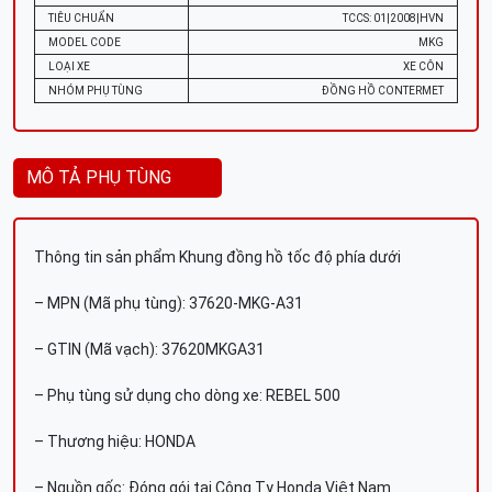
TIÊU CHUẨN
TCCS: 01|2008|HVN
MODEL CODE
MKG
LOẠI XE
XE CÔN
NHÓM PHỤ TÙNG
ĐỒNG HỒ CONTERMET
MÔ TẢ PHỤ TÙNG
Thông tin sản phẩm Khung đồng hồ tốc độ phía dưới
– MPN (Mã phụ tùng): 37620-MKG-A31
– GTIN (Mã vạch): 37620MKGA31
– Phụ tùng sử dụng cho dòng xe: REBEL 500
– Thương hiệu: HONDA
– Nguồn gốc: Đóng gói tại Công Ty Honda Việt Nam