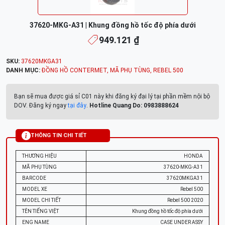
37620-MKG-A31 | Khung đồng hồ tốc độ phía dưới
949.121 ₫
SKU:
37620MKGA31
DANH MỤC:
ĐỒNG HỒ CONTERMET
,
MÃ PHỤ TÙNG
,
REBEL 500
Bạn sẽ mua được giá sỉ C01 này khi đăng ký đại lý tại phần mềm nội bộ
DOV. Đăng ký ngay
tại đây
.
Hotline Quang Do: 0983888624
THÔNG TIN CHI TIẾT
THƯƠNG HIỆU
HONDA
MÃ PHỤ TÙNG
37620-MKG-A31
BARCODE
37620MKGA31
MODEL XE
Rebel 500
MODEL CHI TIẾT
Rebel 500 2020
TÊN TIẾNG VIỆT
Khung đồng hồ tốc độ phía dưới
ENG NAME
CASE UNDER ASSY