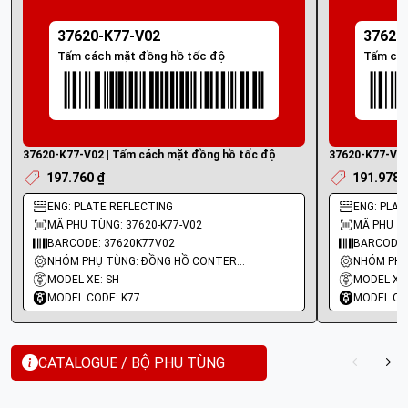
37620-K77-V02
37620
Tấm cách mặt đồng hồ tốc độ
Tấm các
37620-K77-V02 | Tấm cách mặt đồng hồ tốc độ
37620-K77-V01
197.760 ₫
191.978 
ENG: PLATE REFLECTING
ENG: PLAT
MÃ PHỤ TÙNG: 37620-K77-V02
MÃ PHỤ TÙ
BARCODE: 37620K77V02
BARCODE:
NHÓM PHỤ TÙNG: ĐỒNG HỒ CONTERMET
MODEL XE: SH
MODEL XE:
MODEL CODE: K77
MODEL CO
CATALOGUE / BỘ PHỤ TÙNG