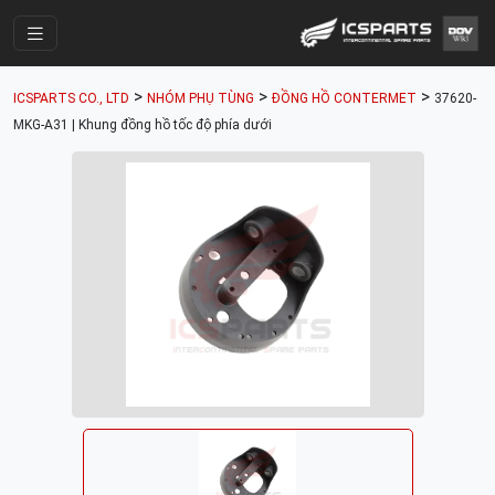
Trang Chính
>
>
>
ICSPARTS CO., LTD
NHÓM PHỤ TÙNG
ĐỒNG HỒ CONTERMET
37620-
Cửa Hàng
MKG-A31 | Khung đồng hồ tốc độ phía dưới
Parts Catalogue
Mã Phụ Tùng
Nhóm Phụ Tùng
Tài khoản