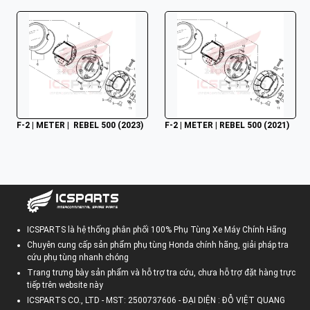
F-2 | METER |  REBEL 500 (2023)
F-2 | METER | REBEL 500 (2021)
ICSPARTS là hệ thống phân phối 100% Phụ Tùng Xe Máy Chính Hãng
Chuyên cung cấp sản phẩm phụ tùng Honda chính hãng, giải pháp tra
cứu phụ tùng nhanh chóng
Trang trưng bày sản phẩm và hỗ trợ tra cứu, chưa hỗ trợ đặt hàng trực
tiếp trên website này
ICSPARTS CO., LTD - MST: 2500737606 - ĐẠI DIỆN : ĐỖ VIỆT QUANG