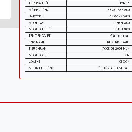
THƯƠNG HIỆU
HONDA
MÃ PHỤ TÙNG
43251-K87-A00
BARCODE
43251K87A00
MODEL XE
REBEL 300
MODEL CHI TIẾT
REBEL 300
TÊN TIẾNG VIỆT
Đĩa phanh sau
ENG NAME
DISK | RR. BRAKE
TIÊU CHUẨN
TCCS: 01|2008|HVN
MODEL CODE
K87
LOẠI XE
XE CÔN
NHÓM PHỤ TÙNG
HỆ THỐNG PHANH SAU