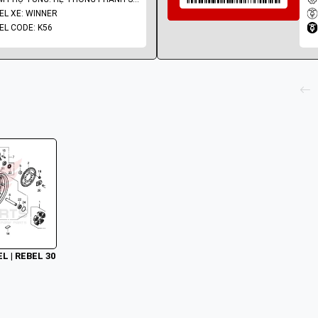
L XE: WINNER
L CODE: K56
L | REBEL 30