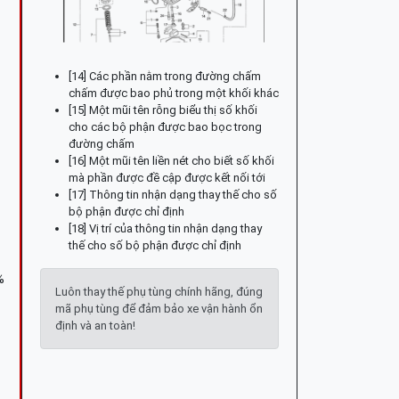
[14] Các phần nằm trong đường chấm
chấm được bao phủ trong một khối khác
[15] Một mũi tên rỗng biểu thị số khối
cho các bộ phận được bao bọc trong
đường chấm
[16] Một mũi tên liền nét cho biết số khối
mà phần được đề cập được kết nối tới
[17] Thông tin nhận dạng thay thế cho số
bộ phận được chỉ định
[18] Vị trí của thông tin nhận dạng thay
thế cho số bộ phận được chỉ định
%
Luôn thay thế phụ tùng chính hãng, đúng
mã phụ tùng để đảm bảo xe vận hành ổn
định và an toàn!