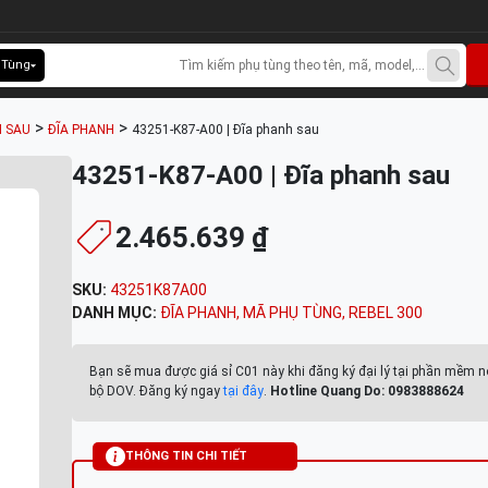
 Tùng
>
>
 SAU
ĐĨA PHANH
43251-K87-A00 | Đĩa phanh sau
43251-K87-A00 | Đĩa phanh sau
2.465.639 ₫
SKU:
43251K87A00
DANH MỤC:
ĐĨA PHANH
,
MÃ PHỤ TÙNG
,
REBEL 300
Bạn sẽ mua được giá sỉ C01 này khi đăng ký đại lý tại phần mềm n
bộ DOV. Đăng ký ngay
tại đây
.
Hotline Quang Do: 0983888624
THÔNG TIN CHI TIẾT