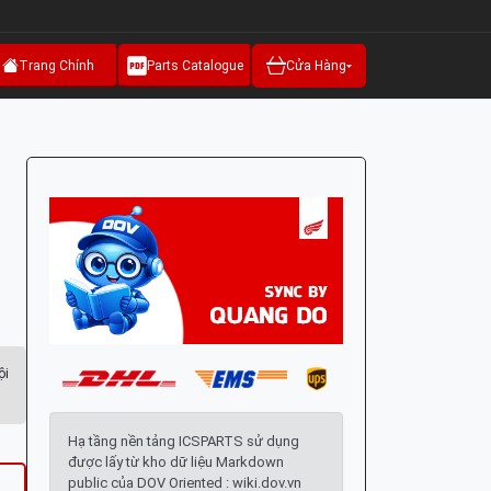
Trang Chính
Parts Catalogue
Cửa Hàng
ội
Hạ tầng nền tảng ICSPARTS sử dụng
được lấy từ kho dữ liệu Markdown
public của DOV Oriented : wiki.dov.vn