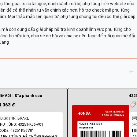
hụ tùng, parts catalogue, danh sách mã bộ phụ tùng trên website của
viên để có thể nhận tư vấn chính xác hơn, hỗ trợ check mã phụ tùng,
ắm. Mọi thắc mắc liên quan tới phụ tùng chúng tôi đều có thể giải đáp.
mà còn cung cấp giải pháp hỗ trợ kinh doanh lĩnh vực phụ tùng cho
ông tin hữu ích, chia sẻ cơ hội và chia sẻ nền tảng để mối quan hệ đối
Quang
6-V01 | Đĩa phanh sau
432
3.063 ₫
 DISK | RR. BRAKE
HỤ TÙNG: 43251-K56-V01
ODE: 43251K56V01
NHÓM PHỤ TÙNG: HỆ THỐNG PHANH SAU