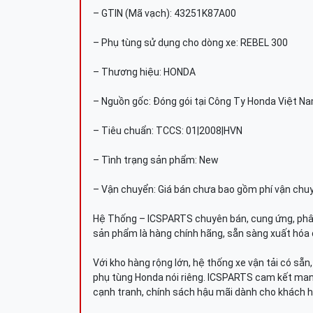
– GTIN (Mã vạch): 43251K87A00
– Phụ tùng sử dụng cho dòng xe: REBEL 300
– Thương hiệu: HONDA
– Nguồn gốc: Đóng gói tại Công Ty Honda Việt N
– Tiêu chuẩn: TCCS: 01|2008|HVN
– Tình trạng sản phẩm: New
– Vận chuyển: Giá bán chưa bao gồm phí vận chu
Hệ Thống – ICSPARTS chuyên bán, cung ứng, phâ
sản phẩm là hàng chính hãng, sẵn sàng xuất hóa 
Với kho hàng rộng lớn, hệ thống xe vận tải có sẵ
phụ tùng Honda nói riêng. ICSPARTS cam kết man
cạnh tranh, chính sách hậu mãi dành cho khách h