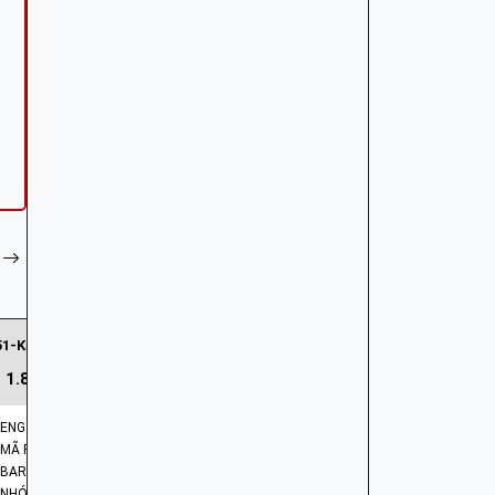
51-K53-DB1 | Đĩa phanh sau
1.876.985 ₫
ENG: DISK | RR. BRAKE
MÃ PHỤ TÙNG: 43251-K53-DB1
BARCODE: 43251K53DB1
NHÓM PHỤ TÙNG: HỆ THỐNG PHANH SAU