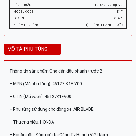
TIÊU CHUẨN
TCCS: 01|2008|HVN
MODEL CODE
K1F
LOẠI XE
XE GA
NHÓM PHỤ TÙNG
HỆ THỐNG PHANH TRƯỚC
MÔ TẢ PHỤ TÙNG
Thông tin sản phẩm Ống dẫn dầu phanh trước B
– MPN (Mã phụ tùng): 45127-K1F-V00
– GTIN (Mã vạch): 45127K1FV00
– Phụ tùng sử dụng cho dòng xe: AIR BLADE
– Thương hiệu: HONDA
– Nguồn gốc: Đóng gói tại Công Ty Honda Việt Nam