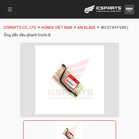
Trang Chính
>
>
>
ICSPARTS CO., LTD
HONDA VIỆT NAM
AIR BLADE
45127-K1F-V00 |
Cửa Hàng
Ống dẫn dầu phanh trước B
Parts Catalogue
Mã Phụ Tùng
Nhóm Phụ Tùng
Tài khoản