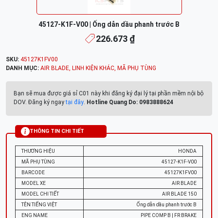
45127-K1F-V00 | Ống dẫn dầu phanh trước B
226.673 ₫
SKU:
45127K1FV00
DANH MỤC:
AIR BLADE
,
LINH KIỆN KHÁC
,
MÃ PHỤ TÙNG
Bạn sẽ mua được giá sỉ C01 này khi đăng ký đại lý tại phần mềm nội bộ
DOV. Đăng ký ngay
tại đây
.
Hotline Quang Do: 0983888624
THÔNG TIN CHI TIẾT
THƯƠNG HIỆU
HONDA
MÃ PHỤ TÙNG
45127-K1F-V00
BARCODE
45127K1FV00
MODEL XE
AIR BLADE
MODEL CHI TIẾT
AIR BLADE 150
TÊN TIẾNG VIỆT
Ống dẫn dầu phanh trước B
ENG NAME
PIPE COMP B | FR BRAKE