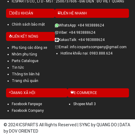
ICSPARTS CO., LTD - MST: 2500737606 - ĐẠI DIỆN : ĐỖ VIỆT QUANG
ĐIỀU KHOẢN
LIÊN HỆ NHANH
Chính sách bảo mật
WhatsApp: +84 983888624
Viber: +84 983888624
LIÊN KẾT NÓNG
KakaoTalk: +84 983888624
Email: info.icspartscompany@gmail.com
Phụ tùng các dòng xe
Hotline khiếu nại: 0983.888.624
Nhóm phụ tùng
Parts Catalogue
Tin tức
Thông tin liên hệ
Trang chủ quản
MẠNG XÃ HỘI
E-COMMERCE
Facebook Fanpage
Shopee Mall 3
Facebook Company
© 2024 ICSPARTS All Rights Reserved | SYNC by QUANG DO | DATA
by DOV ORIENTED