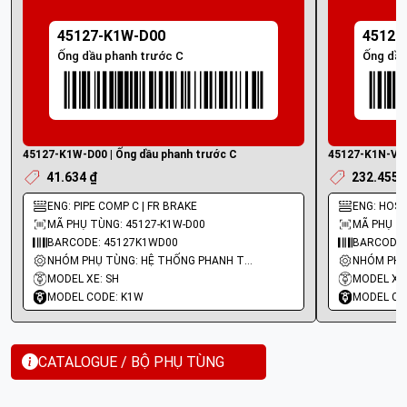
45127-K1W-D00
45127
Ống dầu phanh trước C
Ống dầu
45127-K1W-D00 | Ống dầu phanh trước C
45127-K1N-V91
41.634 ₫
232.455 
ENG: PIPE COMP C | FR BRAKE
ENG: HOSE
MÃ PHỤ TÙNG: 45127-K1W-D00
MÃ PHỤ TÙ
BARCODE: 45127K1WD00
BARCODE:
NHÓM PHỤ TÙNG: HỆ THỐNG PHANH TRƯỚC
MODEL XE: SH
MODEL XE
MODEL CODE: K1W
MODEL CO
CATALOGUE / BỘ PHỤ TÙNG