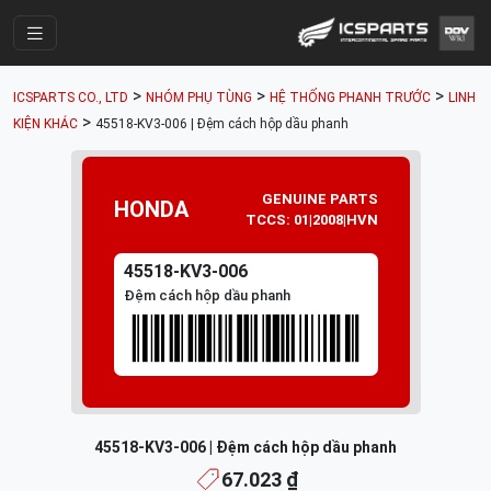
Trang Chính
>
>
>
ICSPARTS CO., LTD
NHÓM PHỤ TÙNG
HỆ THỐNG PHANH TRƯỚC
LINH
Cửa Hàng
>
KIỆN KHÁC
45518-KV3-006 | Đệm cách hộp dầu phanh
Parts Catalogue
GENUINE PARTS
Mã Phụ Tùng
HONDA
TCCS: 01|2008|HVN
Nhóm Phụ Tùng
45518-KV3-006
Tài khoản
Đệm cách hộp dầu phanh
45518-KV3-006 | Đệm cách hộp dầu phanh
67.023 ₫