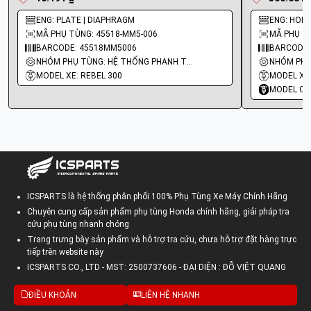
ENG: PLATE | DIAPHRAGM
ENG: HOLD
MÃ PHỤ TÙNG: 45518-MM5-006
MÃ PHỤ TÙ
BARCODE: 45518MM5006
BARCODE:
NHÓM PHỤ TÙNG: HỆ THỐNG PHANH TRƯỚC
MODEL XE: REBEL 300
MODEL XE
MODEL CO
ICSPARTS là hệ thống phân phối 100% Phụ Tùng Xe Máy Chính Hãng
Chuyên cung cấp sản phẩm phụ tùng Honda chính hãng, giải pháp tra
cứu phụ tùng nhanh chóng
Trang trưng bày sản phẩm và hỗ trợ tra cứu, chưa hỗ trợ đặt hàng trực
tiếp trên website này
ICSPARTS CO., LTD - MST: 2500737606 - ĐẠI DIỆN : ĐỖ VIỆT QUANG
ĐIỀU KHOẢN
LIÊN HỆ NHANH