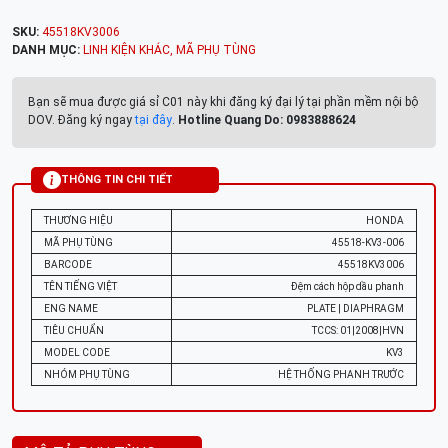
SKU:
45518KV3006
DANH MỤC:
LINH KIỆN KHÁC
,
MÃ PHỤ TÙNG
Bạn sẽ mua được giá sỉ C01 này khi đăng ký đại lý tại phần mềm nội bộ
DOV. Đăng ký ngay
tại đây
.
Hotline Quang Do: 0983888624
THÔNG TIN CHI TIẾT
THƯƠNG HIỆU
HONDA
MÃ PHỤ TÙNG
45518-KV3-006
BARCODE
45518KV3006
TÊN TIẾNG VIỆT
Đệm cách hộp dầu phanh
ENG NAME
PLATE | DIAPHRAGM
TIÊU CHUẨN
TCCS: 01|2008|HVN
MODEL CODE
KV3
NHÓM PHỤ TÙNG
HỆ THỐNG PHANH TRƯỚC