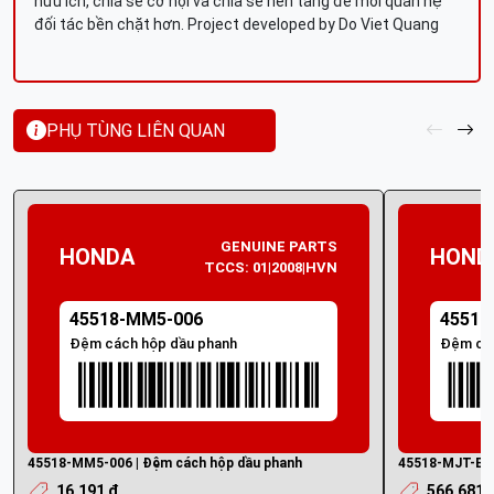
hữu ích, chia sẻ cơ hội và chia sẻ nền tảng để mối quan hệ
đối tác bền chặt hơn. Project developed by Do Viet Quang
PHỤ TÙNG LIÊN QUAN
GENUINE PARTS
HONDA
HOND
TCCS: 01|2008|HVN
45518-MM5-006
45518
Đệm cách hộp dầu phanh
Đệm các
45518-MM5-006 | Đệm cách hộp dầu phanh
45518-MJT-E01
16.191 ₫
566.681 