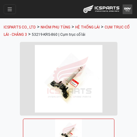
Trang Chính
>
>
>
ICSPARTS CO., LTD
NHÓM PHỤ TÙNG
HỆ THỐNG LÁI
CỤM TRỤC CỔ
Cửa Hàng
>
LÁI - CHẢNG 3
53219-KRS-860 | Cụm trục cổ lái
Parts Catalogue
Mã Phụ Tùng
Nhóm Phụ Tùng
Tài khoản