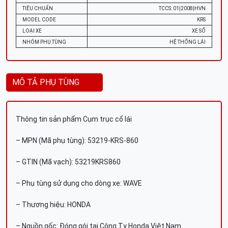
TIÊU CHUẨN
TCCS: 01|2008|HVN
MODEL CODE
KRS
LOẠI XE
XE SỐ
NHÓM PHỤ TÙNG
HỆ THỐNG LÁI
MÔ TẢ PHỤ TÙNG
Thông tin sản phẩm Cụm trục cổ lái
– MPN (Mã phụ tùng): 53219-KRS-860
– GTIN (Mã vạch): 53219KRS860
– Phụ tùng sử dụng cho dòng xe: WAVE
– Thương hiệu: HONDA
– Nguồn gốc: Đóng gói tại Công Ty Honda Việt Nam