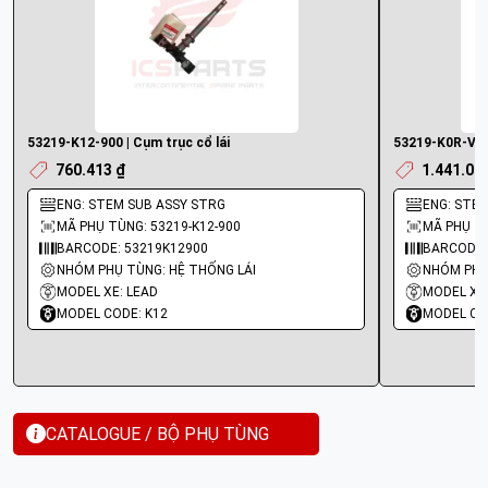
53219-K12-900 | Cụm trục cổ lái
53219-K0R-V00 
760.413 ₫
1.441.02
ENG: STEM SUB ASSY STRG
ENG: STEM
MÃ PHỤ TÙNG: 53219-K12-900
MÃ PHỤ TÙ
BARCODE: 53219K12900
BARCODE:
NHÓM PHỤ TÙNG: HỆ THỐNG LÁI
NHÓM PHỤ
MODEL XE: LEAD
MODEL XE:
MODEL CODE: K12
MODEL CO
CATALOGUE / BỘ PHỤ TÙNG