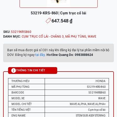
53219-KRS-860 | Cụm trục cổ lái
647.548 ₫
SKU:
53219KRS860
DANH MỤC:
CỤM TRỤC CỔ LÁI - CHẢNG 3
,
MÃ PHỤ TÙNG
,
WAVE
Bạn sẽ mua được giá sỉ C01 này khi đăng ký đại lý tại phần mềm nội bộ
DOV. Đăng ký ngay
tại đây
.
Hotline Quang Do: 0983888624
THÔNG TIN CHI TIẾT
THƯƠNG HIỆU
HONDA
MÃ PHỤ TÙNG
53219-KRS-860
BARCODE
53219KRS860
MODEL XE
WAVE
MODEL CHI TIẾT
WAVE ALPHA, WAVE ALPHA+
TÊN TIẾNG VIỆT
Cụm trục cổ lái
ENG NAME
STEM SUB ASSY STERING