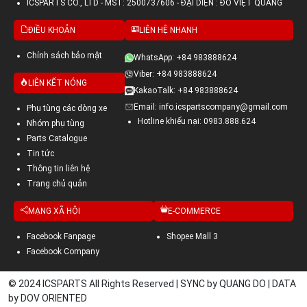
ICSPARTS CO., LTD - MST: 2500737606 - ĐẠI DIỆN : ĐỖ VIỆT QUANG
ĐIỀU KHOẢN
LIÊN HỆ NHANH
Chính sách bảo mật
WhatsApp: +84 983888624
Viber: +84 983888624
LIÊN KẾT NÓNG
KakaoTalk: +84 983888624
Email: info.icspartscompany@gmail.com
Phụ tùng các dòng xe
Hotline khiếu nại: 0983.888.624
Nhóm phụ tùng
Parts Catalogue
Tin tức
Thông tin liên hệ
Trang chủ quản
MẠNG XÃ HỘI
E-COMMERCE
Facebook Fanpage
Shopee Mall 3
Facebook Company
© 2024 ICSPARTS All Rights Reserved | SYNC by QUANG DO | DATA
by DOV ORIENTED