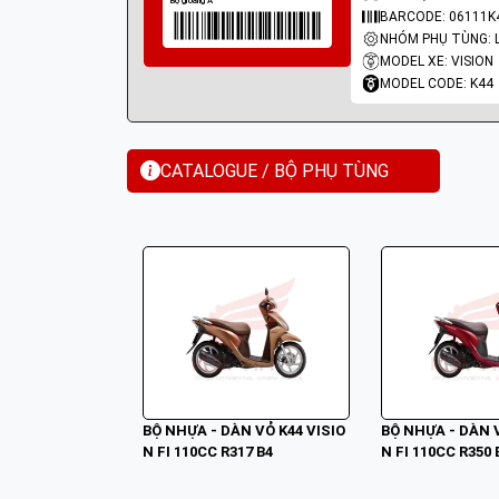
BARCODE: 06111K
MODEL XE: VISION
MODEL CODE: K44
CATALOGUE / BỘ PHỤ TÙNG
BỘ NHỰA - DÀN VỎ K44 VISIO
BỘ NHỰA - DÀN V
N FI 110CC R317 B4
N FI 110CC R350 