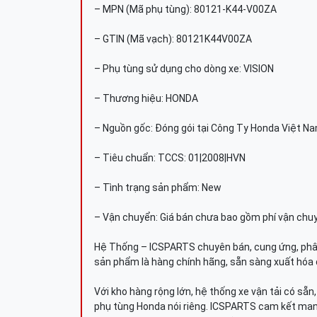
– MPN (Mã phụ tùng): 80121-K44-V00ZA
– GTIN (Mã vạch): 80121K44V00ZA
– Phụ tùng sử dụng cho dòng xe: VISION
– Thương hiệu: HONDA
– Nguồn gốc: Đóng gói tại Công Ty Honda Việt N
– Tiêu chuẩn: TCCS: 01|2008|HVN
– Tình trạng sản phẩm: New
– Vận chuyển: Giá bán chưa bao gồm phí vận chu
Hệ Thống – ICSPARTS chuyên bán, cung ứng, phâ
sản phẩm là hàng chính hãng, sẵn sàng xuất hóa 
Với kho hàng rộng lớn, hệ thống xe vận tải có sẵ
phụ tùng Honda nói riêng. ICSPARTS cam kết man