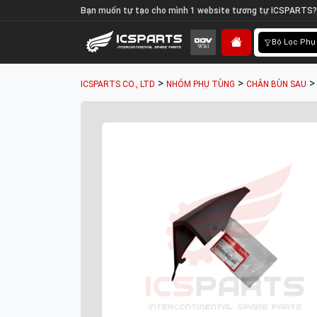
Bạn muốn tự tạo cho mình 1 website tương tự ICSPARTS?
Bộ Lọc Phụ
>
>
ICSPARTS CO., LTD
NHÓM PHỤ TÙNG
CHẮN BÙN SAU