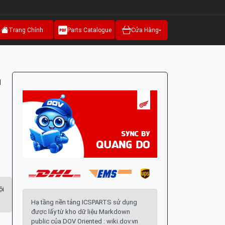
Trang Chính
Parts Catalogue
Cửa Hàng
n
ội
Hạ tầng nền tảng ICSPARTS sử dụng
được lấy từ kho dữ liệu Markdown
public của DOV Oriented : wiki.dov.vn