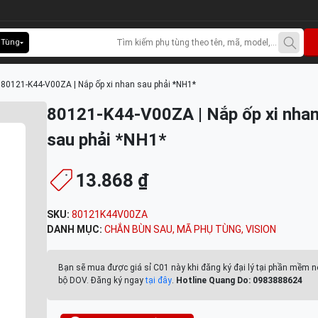
 Tùng
>
80121-K44-V00ZA | Nắp ốp xi nhan sau phải *NH1*
80121-K44-V00ZA | Nắp ốp xi nha
sau phải *NH1*
13.868 ₫
SKU:
80121K44V00ZA
DANH MỤC:
CHẮN BÙN SAU
,
MÃ PHỤ TÙNG
,
VISION
Bạn sẽ mua được giá sỉ C01 này khi đăng ký đại lý tại phần mềm n
bộ DOV. Đăng ký ngay
tại đây
.
Hotline Quang Do: 0983888624