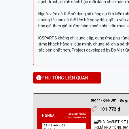
cạnh tranh, chính sách hậu mãi dành cho khách h
Ngoài việc có thể sử dụng bộ công cụ tìm kiếm p
chúng tôi bạn có thể liên hệ ngay đội ngũ tư vấn 
báo giá theo giá trị đơn hàng hoặc nhu cầu mua s
ICSPARTS không chỉ cung cấp, cung ứng phụ tùng 
từng khách hàng sỉ của mình, chúng tôi chia sẻ th
tác bền chặt hơn. Project developed by Do Viet 
PHỤ TÙNG LIÊN QUAN
06111-K44-J01 | Bộ g
101.772 ₫
ENG: GASKET KIT |
MÃ PHỤ TÙNG: 061