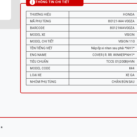
THÔNG TIN CHI TIẾT
THƯƠNG HIỆU
HONDA
MÃ PHỤ TÙNG
80121-K44-V00ZA
BARCODE
80121K44V00ZA
MODEL XE
VISION
MODEL CHI TIẾT
VISION 110
TÊN TIẾNG VIỆT
Nắp ốp xi nhan sau phải *NH1*
ENG NAME
COVER | R. RR. WINKER*NH1*
TIÊU CHUẨN
TCCS: 01|2008|HVN
MODEL CODE
K44
LOẠI XE
XE GA
NHÓM PHỤ TÙNG
CHẮN BÙN SAU
1*