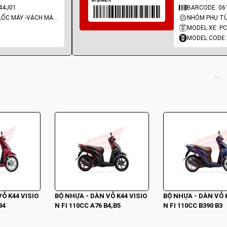
44J01
BARCODE: 06
NHÓM PHỤ TÙNG: LỐC MÁY -VÁCH MÁY - GIOĂNG MÁY
MODEL XE: P
MODEL CODE:
Ỏ K44 VISIO
BỘ NHỰA - DÀN VỎ K44 VISIO
BỘ NHỰA - DÀN VỎ K
B4
N FI 110CC A76 B4,B5
N FI 110CC B390 B3