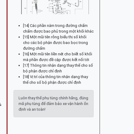
[14] Các phần nằm trong đường chấm
chấm được bao phủ trong một khối khác
[15] Một mũi tên rỗng biểu thị số khối
cho các bộ phận được bao bọc trong
đường chấm
[16] Một mũi tên liền nét cho biết số khối
mà phần được đề cập được kết nối tới
[17] Thông tin nhận dạng thay thế cho số
bộ phận được chỉ định
[18] Vị trí của thông tin nhận dạng thay
thế cho số bộ phận được chỉ định
Luôn thay thế phụ tùng chính hãng, đúng
mã phụ tùng để đảm bảo xe vận hành ổn
%
định và an toàn!