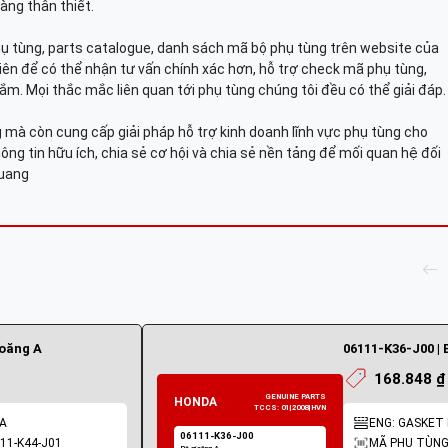
àng thân thiết.
hụ tùng, parts catalogue, danh sách mã bộ phụ tùng trên website của
viên để có thể nhận tư vấn chính xác hơn, hỗ trợ check mã phụ tùng,
ắm. Mọi thắc mắc liên quan tới phụ tùng chúng tôi đều có thể giải đáp.
mà còn cung cấp giải pháp hỗ trợ kinh doanh lĩnh vực phụ tùng cho
ông tin hữu ích, chia sẻ cơ hội và chia sẻ nền tảng để mối quan hệ đối
Quang
ioăng A
06111-K36-J00 | 
168.848 ₫
 A
ENG: GASKET 
11-K44-J01
MÃ PHỤ TÙNG: