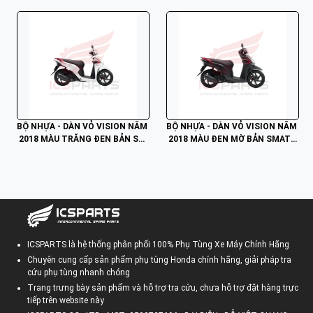
BỘ NHỰA - DÀN VỎ VISION NĂM
BỘ NHỰA - DÀN VỎ VISION NĂM
 2018 MÀU TRĂNG ĐEN BẢN SM
 2018 MÀU ĐEN MỜ BẢN SMATK
ARTKEY NH- 35 B7
EY NH-76 B7
ICSPARTS là hệ thống phân phối 100% Phụ Tùng Xe Máy Chính Hãng
Chuyên cung cấp sản phẩm phụ tùng Honda chính hãng, giải pháp tra
cứu phụ tùng nhanh chóng
Trang trưng bày sản phẩm và hỗ trợ tra cứu, chưa hỗ trợ đặt hàng trực
tiếp trên website này