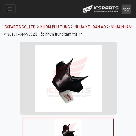
Trang Chính
>
>
>
ICSPARTS CO., LTD
NHÓM PHỤ TÙNG
NHỰA XE - DÀN ÁO
NHỰA NHÁM
Cửa Hàng
>
80151-K44-V00ZB | ốp nhựa trung tâm *NH1*
Parts Catalogue
Mã Phụ Tùng
Nhóm Phụ Tùng
Tài khoản