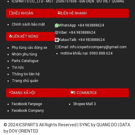
ICSPARTS CO., LTD - MST: 2500737606 - ĐẠI DIỆN : ĐỖ VIỆT QUANG
ĐIỀU KHOẢN
LIÊN HỆ NHANH
Chính sách bảo mật
WhatsApp: +84 983888624
Viber: +84 983888624
LIÊN KẾT NÓNG
KakaoTalk: +84 983888624
Email: info.icspartscompany@gmail.com
Phụ tùng các dòng xe
Hotline khiếu nại: 0983.888.624
Nhóm phụ tùng
Parts Catalogue
Tin tức
Thông tin liên hệ
Trang chủ quản
MẠNG XÃ HỘI
E-COMMERCE
Facebook Fanpage
Shopee Mall 3
Facebook Company
© 2024 ICSPARTS All Rights Reserved | SYNC by QUANG DO | DATA
by DOV ORIENTED