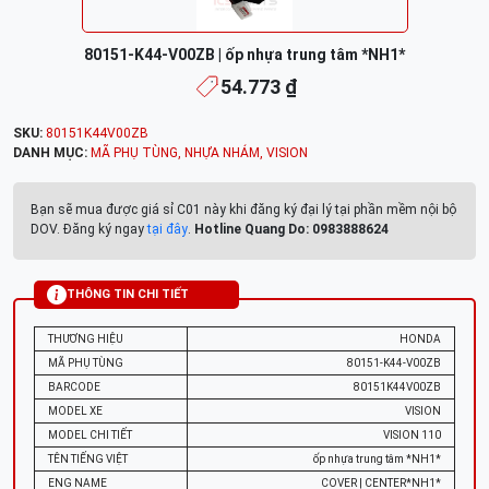
80151-K44-V00ZB | ốp nhựa trung tâm *NH1*
54.773 ₫
SKU:
80151K44V00ZB
DANH MỤC:
MÃ PHỤ TÙNG
,
NHỰA NHÁM
,
VISION
Bạn sẽ mua được giá sỉ C01 này khi đăng ký đại lý tại phần mềm nội bộ
DOV. Đăng ký ngay
tại đây
.
Hotline Quang Do: 0983888624
THÔNG TIN CHI TIẾT
THƯƠNG HIỆU
HONDA
MÃ PHỤ TÙNG
80151-K44-V00ZB
BARCODE
80151K44V00ZB
MODEL XE
VISION
MODEL CHI TIẾT
VISION 110
TÊN TIẾNG VIỆT
ốp nhựa trung tâm *NH1*
ENG NAME
COVER | CENTER*NH1*