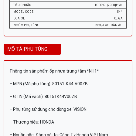
TIÊU CHUẨN
TCCS: 01|2008|HVN
MODEL CODE
K44
LOẠI XE
XE GA
NHÓM PHỤ TÙNG
NHỰA XE - DÀN ÁO
MÔ TẢ PHỤ TÙNG
Thông tin sản phẩm ốp nhựa trung tâm *NH1*
– MPN (Mã phụ tùng): 80151-K44-V00ZB
– GTIN (Mã vạch): 80151K44V00ZB
– Phụ tùng sử dụng cho dòng xe: VISION
– Thương hiệu: HONDA
– Nguồn gốc: Đóng gói tại Công Ty Honda Việt Nam