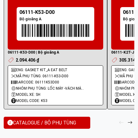
06111-K53-D00
06111
Bộ gioăng A
Bộ gioă
06111-K53-D00 | Bộ gioăng A
06111-K2T-J00 
2.094.406 ₫
305.314 
ENG: GASKET KIT_A EAT BELT
ENG: GASKE
MÃ PHỤ TÙNG: 06111-K53-D00
MÃ PHỤ TÙ
BARCODE: 06111K53D00
BARCODE:
NHÓM PHỤ TÙNG: LỐC MÁY -VÁCH MÁY - GIOĂNG MÁY
MODEL XE: SH
MODEL XE:
MODEL CODE: K53
MODEL CO
CATALOGUE / BỘ PHỤ TÙNG