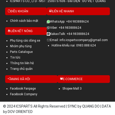
ICSPARTS CO., LTD - MST: 2500737606 - ĐẠI DIỆN : ĐỖ VIỆT QUANG
ĐIỀU KHOẢN
LIÊN HỆ NHANH
Chính sách bảo mật
WhatsApp: +84 983888624
Viber: +84 983888624
LIÊN KẾT NÓNG
KakaoTalk: +84 983888624
Email: info.icspartscompany@gmail.com
Phụ tùng các dòng xe
Hotline khiếu nại: 0983.888.624
Nhóm phụ tùng
Parts Catalogue
Tin tức
Thông tin liên hệ
Trang chủ quản
MẠNG XÃ HỘI
E-COMMERCE
Facebook Fanpage
Shopee Mall 3
Facebook Company
© 2024 ICSPARTS All Rights Reserved | SYNC by QUANG DO | DATA
by DOV ORIENTED