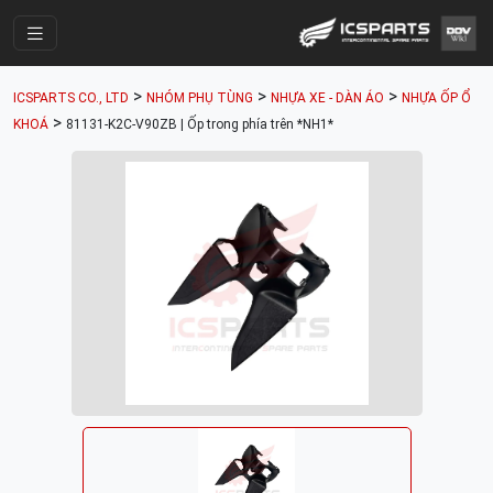
Trang Chính
>
>
>
ICSPARTS CO., LTD
NHÓM PHỤ TÙNG
NHỰA XE - DÀN ÁO
NHỰA ỐP Ổ
Cửa Hàng
>
KHOÁ
81131-K2C-V90ZB | Ốp trong phía trên *NH1*
Parts Catalogue
Mã Phụ Tùng
Nhóm Phụ Tùng
Tài khoản