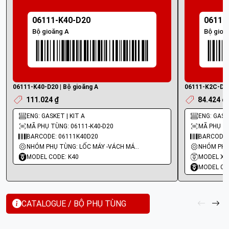
06111-K40-D20
06111
Bộ gioăng A
Bộ gioă
06111-K40-D20 | Bộ gioăng A
06111-K2C-D00
111.024 ₫
84.424 ₫
ENG: GASKET | KIT A
ENG: GASK
MÃ PHỤ TÙNG: 06111-K40-D20
MÃ PHỤ TÙ
BARCODE: 06111K40D20
BARCODE:
NHÓM PHỤ TÙNG: LỐC MÁY -VÁCH MÁY - GIOĂNG MÁY
MODEL CODE: K40
MODEL XE:
MODEL CO
CATALOGUE / BỘ PHỤ TÙNG