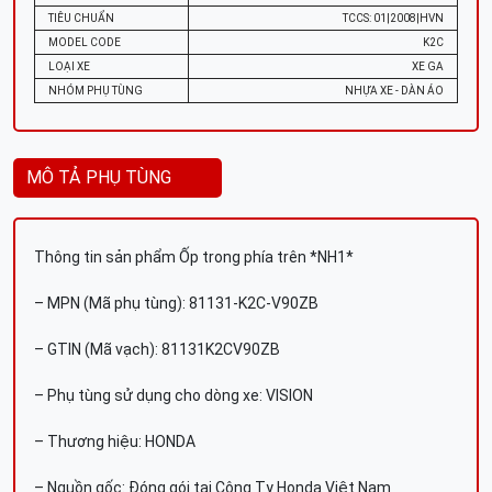
TIÊU CHUẨN
TCCS: 01|2008|HVN
MODEL CODE
K2C
LOẠI XE
XE GA
NHÓM PHỤ TÙNG
NHỰA XE - DÀN ÁO
MÔ TẢ PHỤ TÙNG
Thông tin sản phẩm Ốp trong phía trên *NH1*
– MPN (Mã phụ tùng): 81131-K2C-V90ZB
– GTIN (Mã vạch): 81131K2CV90ZB
– Phụ tùng sử dụng cho dòng xe: VISION
– Thương hiệu: HONDA
– Nguồn gốc: Đóng gói tại Công Ty Honda Việt Nam