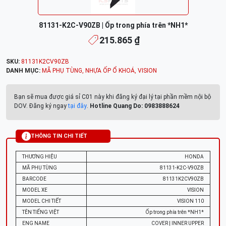
81131-K2C-V90ZB | Ốp trong phía trên *NH1*
215.865 ₫
SKU:
81131K2CV90ZB
DANH MỤC:
MÃ PHỤ TÙNG
,
NHỰA ỐP Ổ KHOÁ
,
VISION
Bạn sẽ mua được giá sỉ C01 này khi đăng ký đại lý tại phần mềm nội bộ
DOV. Đăng ký ngay
tại đây
.
Hotline Quang Do: 0983888624
THÔNG TIN CHI TIẾT
THƯƠNG HIỆU
HONDA
MÃ PHỤ TÙNG
81131-K2C-V90ZB
BARCODE
81131K2CV90ZB
MODEL XE
VISION
MODEL CHI TIẾT
VISION 110
TÊN TIẾNG VIỆT
Ốp trong phía trên *NH1*
ENG NAME
COVER | INNER UPPER