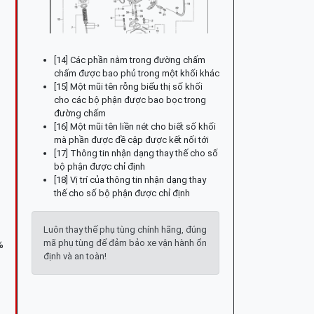
[14] Các phần nằm trong đường chấm
chấm được bao phủ trong một khối khác
[15] Một mũi tên rỗng biểu thị số khối
cho các bộ phận được bao bọc trong
đường chấm
[16] Một mũi tên liền nét cho biết số khối
mà phần được đề cập được kết nối tới
[17] Thông tin nhận dạng thay thế cho số
bộ phận được chỉ định
[18] Vị trí của thông tin nhận dạng thay
thế cho số bộ phận được chỉ định
Luôn thay thế phụ tùng chính hãng, đúng
mã phụ tùng để đảm bảo xe vận hành ổn
%
định và an toàn!