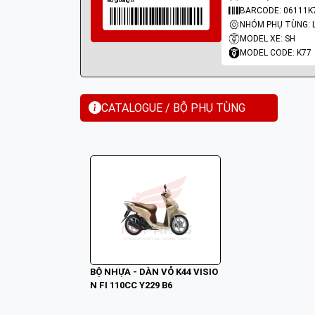
BARCODE: 06111K
MODEL XE: SH
MODEL CODE: K77
CATALOGUE / BỘ PHỤ TÙNG
BỘ NHỰA - DÀN VỎ K44 VISIO
N FI 110CC Y229 B6