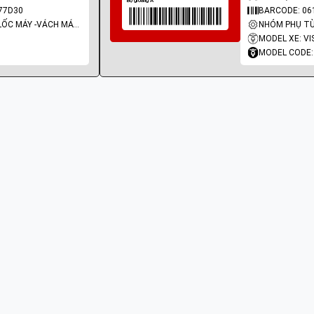
77D30
BARCODE: 06
NHÓM PHỤ TÙNG: LỐC MÁY -VÁCH MÁY - GIOĂNG MÁY
MODEL XE: VI
MODEL CODE: