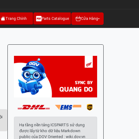
Trang Chính
Parts Catalogue
Cửa Hàng
ội
Hạ tầng nền tảng ICSPARTS sử dụng
được lấy từ kho dữ liệu Markdown
public của DOV Oriented : wiki.dov.vn