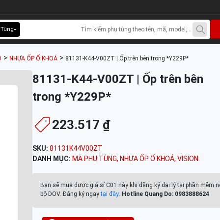
 Tùng
>
>
O
NHỰA ỐP Ổ KHOÁ
81131-K44-V00ZT | Ốp trên bên trong *Y229P*
81131-K44-V00ZT | Ốp trên bên
trong *Y229P*
223.517 ₫
SKU:
81131K44V00ZT
DANH MỤC:
MÃ PHỤ TÙNG
,
NHỰA ỐP Ổ KHOÁ
,
VISION
Bạn sẽ mua được giá sỉ C01 này khi đăng ký đại lý tại phần mềm n
bộ DOV. Đăng ký ngay
tại đây
.
Hotline Quang Do: 0983888624