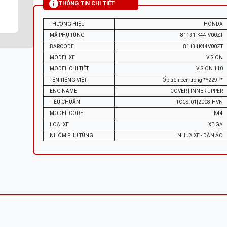
THÔNG TIN CHI TIẾT
THƯƠNG HIỆU
HONDA
MÃ PHỤ TÙNG
81131-K44-V00ZT
BARCODE
81131K44V00ZT
MODEL XE
VISION
MODEL CHI TIẾT
VISION 110
TÊN TIẾNG VIỆT
Ốp trên bên trong *Y229P*
ENG NAME
COVER | INNER UPPER
TIÊU CHUẨN
TCCS: 01|2008|HVN
MODEL CODE
K44
LOẠI XE
XE GA
NHÓM PHỤ TÙNG
NHỰA XE - DÀN ÁO