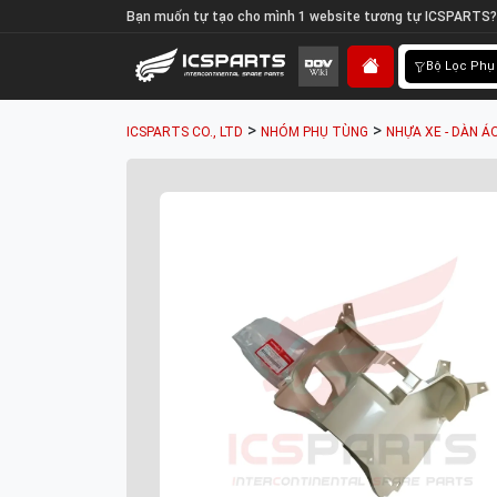
Bạn muốn tự tạo cho mình 1 website tương tự ICSPARTS?
Bộ Lọc Phụ
>
>
ICSPARTS CO., LTD
NHÓM PHỤ TÙNG
NHỰA XE - DÀN Á