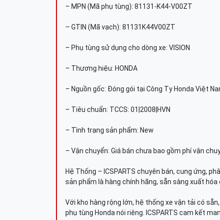
– MPN (Mã phụ tùng): 81131-K44-V00ZT
– GTIN (Mã vạch): 81131K44V00ZT
– Phụ tùng sử dụng cho dòng xe: VISION
– Thương hiệu: HONDA
– Nguồn gốc: Đóng gói tại Công Ty Honda Việt N
– Tiêu chuẩn: TCCS: 01|2008|HVN
– Tình trạng sản phẩm: New
– Vận chuyển: Giá bán chưa bao gồm phí vận chu
Hệ Thống – ICSPARTS chuyên bán, cung ứng, phâ
sản phẩm là hàng chính hãng, sẵn sàng xuất hóa 
Với kho hàng rộng lớn, hệ thống xe vận tải có sẵ
phụ tùng Honda nói riêng. ICSPARTS cam kết man