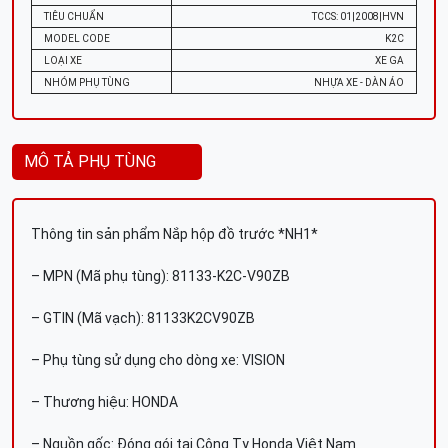
TIÊU CHUẨN
TCCS: 01|2008|HVN
MODEL CODE
K2C
LOẠI XE
XE GA
NHÓM PHỤ TÙNG
NHỰA XE - DÀN ÁO
MÔ TẢ PHỤ TÙNG
Thông tin sản phẩm Nắp hộp đồ trước *NH1*
– MPN (Mã phụ tùng): 81133-K2C-V90ZB
– GTIN (Mã vạch): 81133K2CV90ZB
– Phụ tùng sử dụng cho dòng xe: VISION
– Thương hiệu: HONDA
– Nguồn gốc: Đóng gói tại Công Ty Honda Việt Nam