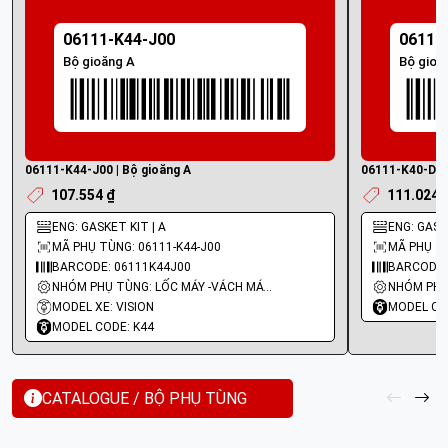
06111-K44-J00
06111
Bộ gioăng A
Bộ gioă
06111-K44-J00 | Bộ gioăng A
06111-K40-D20 
107.554 ₫
111.024 
ENG: GASKET KIT | A
ENG: GASKE
MÃ PHỤ TÙNG: 06111-K44-J00
MÃ PHỤ TÙ
BARCODE: 06111K44J00
BARCODE:
NHÓM PHỤ TÙNG: LỐC MÁY -VÁCH MÁY - GIOĂNG MÁY
MODEL XE: VISION
MODEL CO
MODEL CODE: K44
CATALOGUE / BỘ PHỤ TÙNG