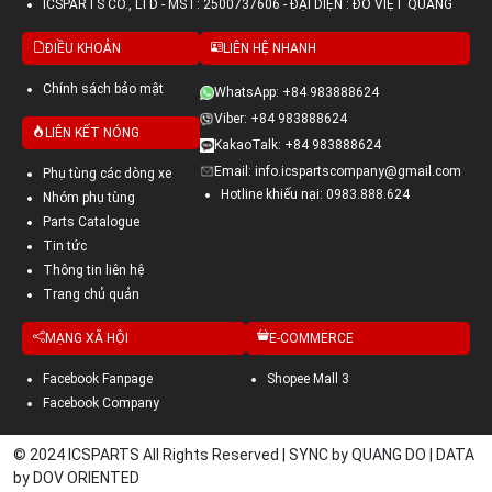
ICSPARTS CO., LTD - MST: 2500737606 - ĐẠI DIỆN : ĐỖ VIỆT QUANG
ĐIỀU KHOẢN
LIÊN HỆ NHANH
Chính sách bảo mật
WhatsApp: +84 983888624
Viber: +84 983888624
LIÊN KẾT NÓNG
KakaoTalk: +84 983888624
Email: info.icspartscompany@gmail.com
Phụ tùng các dòng xe
Hotline khiếu nại: 0983.888.624
Nhóm phụ tùng
Parts Catalogue
Tin tức
Thông tin liên hệ
Trang chủ quản
MẠNG XÃ HỘI
E-COMMERCE
Facebook Fanpage
Shopee Mall 3
Facebook Company
© 2024 ICSPARTS All Rights Reserved | SYNC by QUANG DO | DATA
by DOV ORIENTED