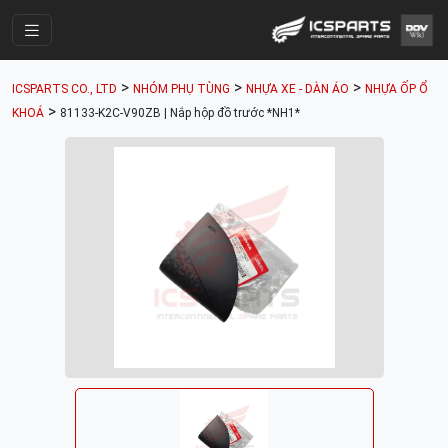
Trang Chính
>
>
>
ICSPARTS CO., LTD
NHÓM PHỤ TÙNG
NHỰA XE - DÀN ÁO
NHỰA ỐP Ổ
Cửa Hàng
>
KHOÁ
81133-K2C-V90ZB | Nắp hộp đồ trước *NH1*
Parts Catalogue
Mã Phụ Tùng
Nhóm Phụ Tùng
Tài khoản