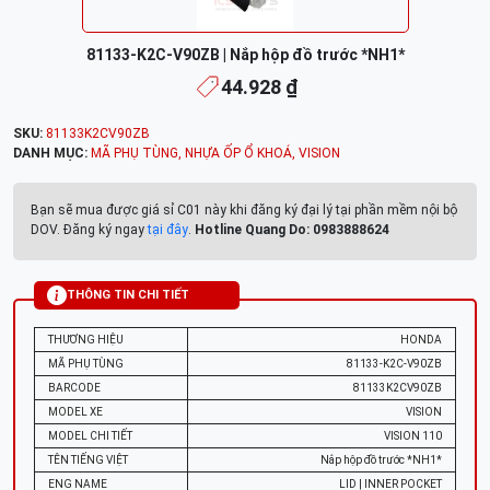
81133-K2C-V90ZB | Nắp hộp đồ trước *NH1*
44.928 ₫
SKU:
81133K2CV90ZB
DANH MỤC:
MÃ PHỤ TÙNG
,
NHỰA ỐP Ổ KHOÁ
,
VISION
Bạn sẽ mua được giá sỉ C01 này khi đăng ký đại lý tại phần mềm nội bộ
DOV. Đăng ký ngay
tại đây
.
Hotline Quang Do: 0983888624
THÔNG TIN CHI TIẾT
THƯƠNG HIỆU
HONDA
MÃ PHỤ TÙNG
81133-K2C-V90ZB
BARCODE
81133K2CV90ZB
MODEL XE
VISION
MODEL CHI TIẾT
VISION 110
TÊN TIẾNG VIỆT
Nắp hộp đồ trước *NH1*
ENG NAME
LID | INNER POCKET