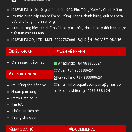
ICSPARTS là hệ thống phân phối 100% Phụ Tùng Xe Máy Chính Hãng
Chuyên cung cấp sản phẩm phụ tùng Honda chính hãng, giải pháp tra
cứu phụ tùng nhanh chóng
Trang trưng bày sản phẩm và hỗ trợ tra cứu, chưa hỗ trợ đặt hàng trực
tiếp trên website này
ICSPARTS CO., LTD - MST: 2500737606 - ĐẠI DIỆN : ĐỖ VIỆT QUANG
ĐIỀU KHOẢN
LIÊN HỆ NHANH
Chính sách bảo mật
WhatsApp: +84 983888624
Viber: +84 983888624
LIÊN KẾT NÓNG
KakaoTalk: +84 983888624
Email: info.icspartscompany@gmail.com
Phụ tùng các dòng xe
Hotline khiếu nại: 0983.888.624
Nhóm phụ tùng
Parts Catalogue
Tin tức
Thông tin liên hệ
Trang chủ quản
MẠNG XÃ HỘI
E-COMMERCE