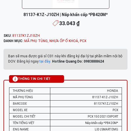
81137-K1Z-J10ZH | Nắp khẩn cấp *PB420M*
33.043 ₫
SKU:
81137K1ZJ10ZH
DANH MỤC:
MÃ PHỤ TÙNG
,
NHỰA ỐP Ổ KHOÁ
,
PCX
Bạn sẽ mua được giá sỉ C01 này khi đăng ký đại lý tại phần mềm nội bộ
DOV. Đăng ký ngay
tại đây
.
Hotline Quang Do: 0983888624
THÔNG TIN CHI TIẾT
THƯƠNG HIỆU
HONDA
MÃ PHỤ TÙNG
81137-K1Z-J10ZH
BARCODE
81137K1ZJ10ZH
MODEL XE
PCX
MODEL CHI TIẾT
PCX 150 2021 EXPORT
TÊN TIẾNG VIỆT
Nắp khẩn cấp *PB420M*
ENG NAME
LID | SMART EMG