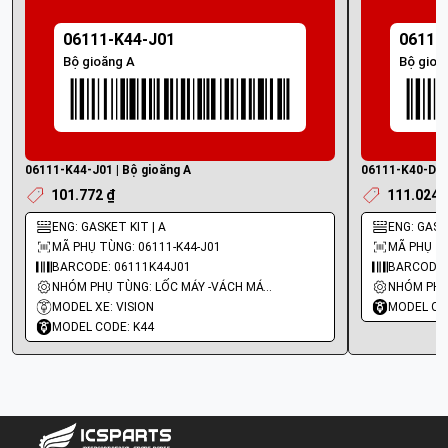
06111-K44-J01
06111
Bộ gioăng A
Bộ gioă
06111-K44-J01 | Bộ gioăng A
06111-K40-D20 
101.772 ₫
111.024 
ENG: GASKET KIT | A
ENG: GASKE
MÃ PHỤ TÙNG: 06111-K44-J01
MÃ PHỤ TÙ
BARCODE: 06111K44J01
BARCODE:
NHÓM PHỤ TÙNG: LỐC MÁY -VÁCH MÁY - GIOĂNG MÁY
MODEL XE: VISION
MODEL CO
MODEL CODE: K44