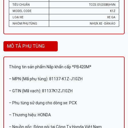
TIÊU CHUẨN
TCCS: 01|2008|HVN
MODEL CODE
K1Z
LOẠI XE
XE GA
NHÓM PHỤ TÙNG
NHỰA XE - DÀN ÁO
MÔ TẢ PHỤ TÙNG
Thông tin sản phẩm Nắp khẩn cấp *PB420M*
– MPN (Mã phụ tùng): 81137-K1Z-J10ZH
– GTIN (Mã vạch): 81137K1ZJ10ZH
– Phụ tùng sử dụng cho dòng xe: PCX
– Thương hiệu: HONDA
– Nguồn gốc: Đóng gói tại Công Ty Honda Việt Nam