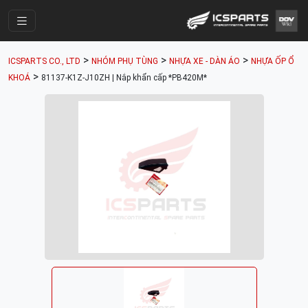
Trang Chính
>
>
>
ICSPARTS CO., LTD
NHÓM PHỤ TÙNG
NHỰA XE - DÀN ÁO
NHỰA ỐP Ổ
Cửa Hàng
>
KHOÁ
81137-K1Z-J10ZH | Nắp khẩn cấp *PB420M*
Parts Catalogue
Mã Phụ Tùng
Nhóm Phụ Tùng
Tài khoản