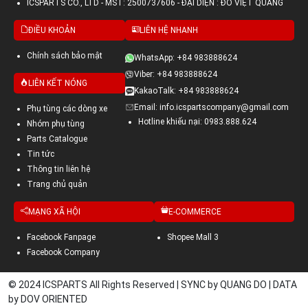
ICSPARTS CO., LTD - MST: 2500737606 - ĐẠI DIỆN : ĐỖ VIỆT QUANG
ĐIỀU KHOẢN
LIÊN HỆ NHANH
Chính sách bảo mật
WhatsApp: +84 983888624
Viber: +84 983888624
LIÊN KẾT NÓNG
KakaoTalk: +84 983888624
Email: info.icspartscompany@gmail.com
Phụ tùng các dòng xe
Hotline khiếu nại: 0983.888.624
Nhóm phụ tùng
Parts Catalogue
Tin tức
Thông tin liên hệ
Trang chủ quản
MẠNG XÃ HỘI
E-COMMERCE
Facebook Fanpage
Shopee Mall 3
Facebook Company
© 2024 ICSPARTS All Rights Reserved | SYNC by QUANG DO | DATA
by DOV ORIENTED