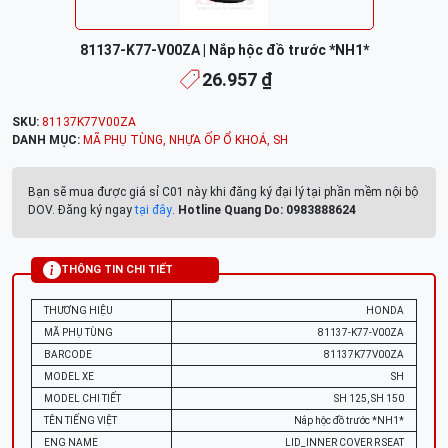
81137-K77-V00ZA | Nắp hộc đồ trước *NH1*
26.957 ₫
SKU:
81137K77V00ZA
DANH MỤC:
MÃ PHỤ TÙNG
,
NHỰA ỐP Ổ KHOÁ
,
SH
Bạn sẽ mua được giá sỉ C01 này khi đăng ký đại lý tại phần mềm nội bộ
DOV. Đăng ký ngay
tại đây
.
Hotline Quang Do: 0983888624
THÔNG TIN CHI TIẾT
THƯƠNG HIỆU
HONDA
MÃ PHỤ TÙNG
81137-K77-V00ZA
BARCODE
81137K77V00ZA
MODEL XE
SH
MODEL CHI TIẾT
SH 125, SH 150
TÊN TIẾNG VIỆT
Nắp hộc đồ trước *NH1*
ENG NAME
LID_INNER COVER R SEAT