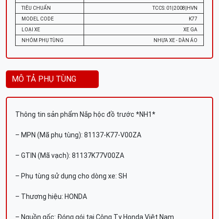
TIÊU CHUẨN
TCCS: 01|2008|HVN
MODEL CODE
K77
LOẠI XE
XE GA
NHÓM PHỤ TÙNG
NHỰA XE - DÀN ÁO
MÔ TẢ PHỤ TÙNG
Thông tin sản phẩm Nắp hộc đồ trước *NH1*
– MPN (Mã phụ tùng): 81137-K77-V00ZA
– GTIN (Mã vạch): 81137K77V00ZA
– Phụ tùng sử dụng cho dòng xe: SH
– Thương hiệu: HONDA
– Nguồn gốc: Đóng gói tại Công Ty Honda Việt Nam