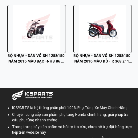
BỘ NHỰA - DÀN VỎ SH 125&150
BỘ NHỰA - DÀN VỎ SH 125&150
 NĂM 2016 MÀU BẠC -NHB 86 Z1
 NĂM 2016 MÀU ĐỎ - R 368 Z11
1(125CC)Z12(150CC)
(125CC)Z12(150CC)
ICSPARTS là hệ thống phân phối 100% Phụ Tùng Xe Máy Chính Hãng
Chuyên cung cấp sản phẩm phụ tùng Honda chính hãng, giải pháp tra
cứu phụ tùng nhanh chóng
Trang trưng bày sản phẩm và hỗ trợ tra cứu, chưa hỗ trợ đặt hàng trực
tiếp trên website này