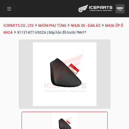
Trang Chính
>
>
>
ICSPARTS CO., LTD
NHÓM PHỤ TÙNG
NHỰA XE - DÀN ÁO
NHỰA ỐP Ổ
Cửa Hàng
>
KHOÁ
81137-K77-V00ZA | Nắp hộc đồ trước *NH1*
Parts Catalogue
Mã Phụ Tùng
Nhóm Phụ Tùng
Tài khoản