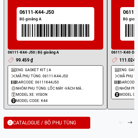
06111-K44-J50
06111
Bộ gioăng A
Bộ gioă
06111-K44-J50 | Bộ gioăng A
06111-K40-D20 
99.459 ₫
111.024 
ENG: GASKET KIT | A
ENG: GASKE
MÃ PHỤ TÙNG: 06111-K44-J50
MÃ PHỤ TÙ
BARCODE: 06111K44J50
BARCODE:
NHÓM PHỤ TÙNG: LỐC MÁY -VÁCH MÁY - GIOĂNG MÁY
MODEL XE: VISION
MODEL CO
MODEL CODE: K44
CATALOGUE / BỘ PHỤ TÙNG