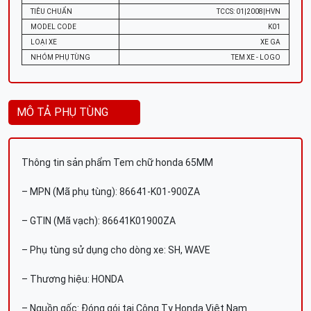
TIÊU CHUẨN
TCCS: 01|2008|HVN
MODEL CODE
K01
LOẠI XE
XE GA
NHÓM PHỤ TÙNG
TEM XE - LOGO
MÔ TẢ PHỤ TÙNG
Thông tin sản phẩm Tem chữ honda 65MM
– MPN (Mã phụ tùng): 86641-K01-900ZA
– GTIN (Mã vạch): 86641K01900ZA
– Phụ tùng sử dụng cho dòng xe: SH, WAVE
– Thương hiệu: HONDA
– Nguồn gốc: Đóng gói tại Công Ty Honda Việt Nam