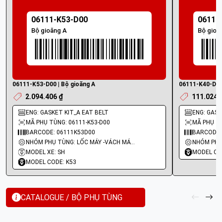
06111-K53-D00
06111
Bộ gioăng A
Bộ gioă
06111-K53-D00 | Bộ gioăng A
06111-K40-D20 
2.094.406 ₫
111.024 
ENG: GASKET KIT_A EAT BELT
ENG: GASKE
MÃ PHỤ TÙNG: 06111-K53-D00
MÃ PHỤ TÙ
BARCODE: 06111K53D00
BARCODE:
NHÓM PHỤ TÙNG: LỐC MÁY -VÁCH MÁY - GIOĂNG MÁY
MODEL XE: SH
MODEL CO
MODEL CODE: K53
CATALOGUE / BỘ PHỤ TÙNG