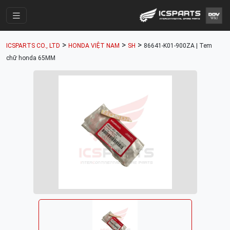
Trang Chính
>
>
>
ICSPARTS CO., LTD
HONDA VIỆT NAM
SH
86641-K01-900ZA | Tem
Cửa Hàng
chữ honda 65MM
Parts Catalogue
Mã Phụ Tùng
Nhóm Phụ Tùng
Tài khoản