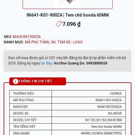
86641-K01-900ZA | Tem chữ honda 65MM
7.096 ₫
SKU:
86641K01900ZA
DANH MỤC:
MÃ PHỤ TÙNG
,
SH
,
TEM XE - LOGO
Bạn sẽ mua được giá sỉ C01 này khi đăng ký đại lý tại phần mềm nội bộ
DOV. Đăng ký ngay
tại đây
.
Hotline Quang Do: 0983888624
THÔNG TIN CHI TIẾT
THƯƠNG HIỆU
HONDA
MÃ PHỤ TÙNG
86641-K01-900ZA
BARCODE
86641K01900ZA
MODEL XE
SH, WAVE
MODEL CHI TIẾT
SH 125, SH 150, WAVE RSX
TÊN TIẾNG VIỆT
Tem chữ honda 65MM
ENG NAME
MARK | HONDA 65MM TYPE2