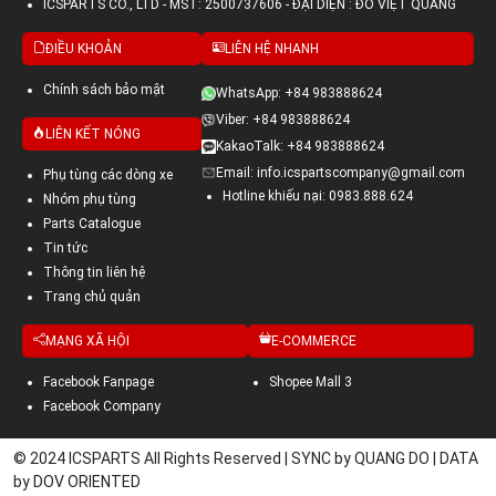
ICSPARTS CO., LTD - MST: 2500737606 - ĐẠI DIỆN : ĐỖ VIỆT QUANG
ĐIỀU KHOẢN
LIÊN HỆ NHANH
Chính sách bảo mật
WhatsApp: +84 983888624
Viber: +84 983888624
LIÊN KẾT NÓNG
KakaoTalk: +84 983888624
Email: info.icspartscompany@gmail.com
Phụ tùng các dòng xe
Hotline khiếu nại: 0983.888.624
Nhóm phụ tùng
Parts Catalogue
Tin tức
Thông tin liên hệ
Trang chủ quản
MẠNG XÃ HỘI
E-COMMERCE
Facebook Fanpage
Shopee Mall 3
Facebook Company
© 2024 ICSPARTS All Rights Reserved | SYNC by QUANG DO | DATA
by DOV ORIENTED