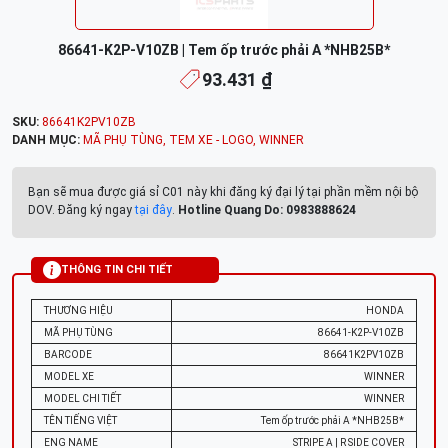
86641-K2P-V10ZB | Tem ốp trước phải A *NHB25B*
93.431 ₫
SKU:
86641K2PV10ZB
DANH MỤC:
MÃ PHỤ TÙNG
,
TEM XE - LOGO
,
WINNER
Bạn sẽ mua được giá sỉ C01 này khi đăng ký đại lý tại phần mềm nội bộ
DOV. Đăng ký ngay
tại đây
.
Hotline Quang Do: 0983888624
THÔNG TIN CHI TIẾT
THƯƠNG HIỆU
HONDA
MÃ PHỤ TÙNG
86641-K2P-V10ZB
BARCODE
86641K2PV10ZB
MODEL XE
WINNER
MODEL CHI TIẾT
WINNER
TÊN TIẾNG VIỆT
Tem ốp trước phải A *NHB25B*
ENG NAME
STRIPE A | R SIDE COVER