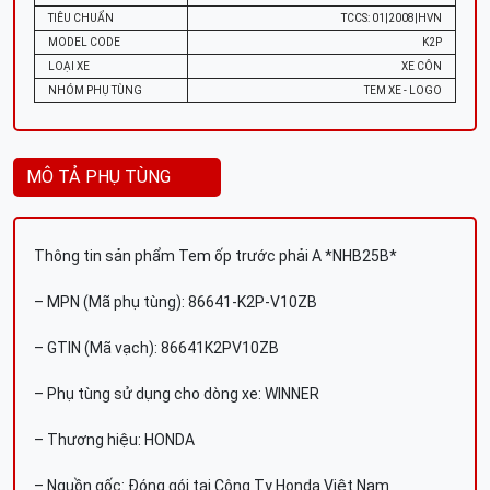
TIÊU CHUẨN
TCCS: 01|2008|HVN
MODEL CODE
K2P
LOẠI XE
XE CÔN
NHÓM PHỤ TÙNG
TEM XE - LOGO
MÔ TẢ PHỤ TÙNG
Thông tin sản phẩm Tem ốp trước phải A *NHB25B*
– MPN (Mã phụ tùng): 86641-K2P-V10ZB
– GTIN (Mã vạch): 86641K2PV10ZB
– Phụ tùng sử dụng cho dòng xe: WINNER
– Thương hiệu: HONDA
– Nguồn gốc: Đóng gói tại Công Ty Honda Việt Nam