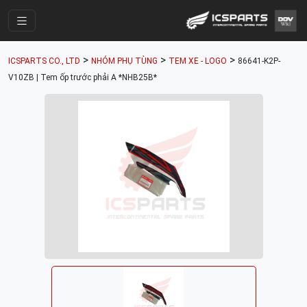
Trang Chính
>
>
>
ICSPARTS CO., LTD
NHÓM PHỤ TÙNG
TEM XE - LOGO
86641-K2P-
Cửa Hàng
V10ZB | Tem ốp trước phải A *NHB25B*
Parts Catalogue
Mã Phụ Tùng
Nhóm Phụ Tùng
Tài khoản