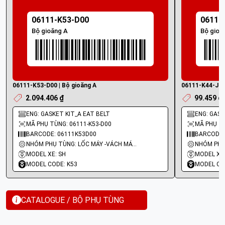
06111-K53-D00
06111
Bộ gioăng A
Bộ gioă
06111-K53-D00 | Bộ gioăng A
06111-K44-J50 
2.094.406 ₫
99.459 ₫
ENG: GASKET KIT_A EAT BELT
ENG: GASKE
MÃ PHỤ TÙNG: 06111-K53-D00
MÃ PHỤ TÙ
BARCODE: 06111K53D00
BARCODE:
NHÓM PHỤ TÙNG: LỐC MÁY -VÁCH MÁY - GIOĂNG MÁY
MODEL XE: SH
MODEL XE:
MODEL CODE: K53
MODEL CO
CATALOGUE / BỘ PHỤ TÙNG