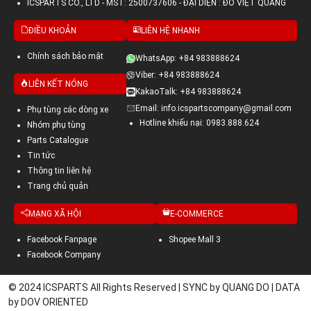
ICSPARTS CO., LTD - MST: 2500737606 - ĐẠI DIỆN : ĐỖ VIỆT QUANG
ĐIỀU KHOẢN
LIÊN HỆ NHANH
Chính sách bảo mật
WhatsApp: +84 983888624
Viber: +84 983888624
LIÊN KẾT NÓNG
KakaoTalk: +84 983888624
Email: info.icspartscompany@gmail.com
Phụ tùng các dòng xe
Hotline khiếu nại: 0983.888.624
Nhóm phụ tùng
Parts Catalogue
Tin tức
Thông tin liên hệ
Trang chủ quản
MẠNG XÃ HỘI
E-COMMERCE
Facebook Fanpage
Shopee Mall 3
Facebook Company
© 2024 ICSPARTS All Rights Reserved | SYNC by QUANG DO | DATA
by DOV ORIENTED